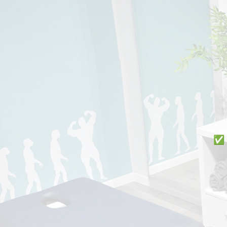
📍 Bravo Murillo
📍 Getafe
TIENDA
🛍️ Tienda Bonos
🛍️ Tienda Productos Fisioterapia
🎁 Tarjetas Regalo
✅ 
🛒 Carrito
❤️ Ofertas
CONTACTO
☎️ 91 005 23 63
📧 Contacta