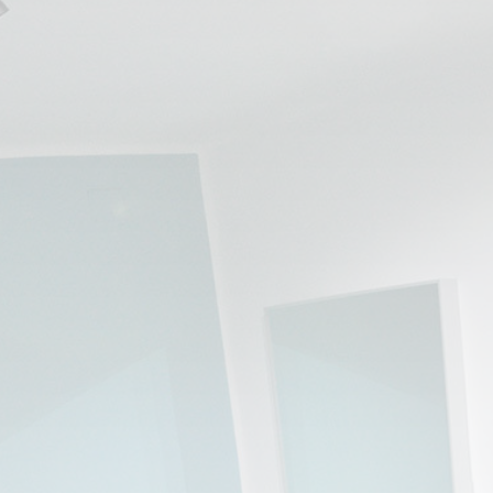
💆‍♀️ Tratamientos
😓 Síntomas
📅 Pedir Cita
📰 Blog
🏢 Empresas
UBICACIONES
🔍 Buscador Clínicas
📍 Barrio del Pilar
📍 Chamberí - Centro
📍 Barrio Salamanca
📍 Carabanchel - Usera