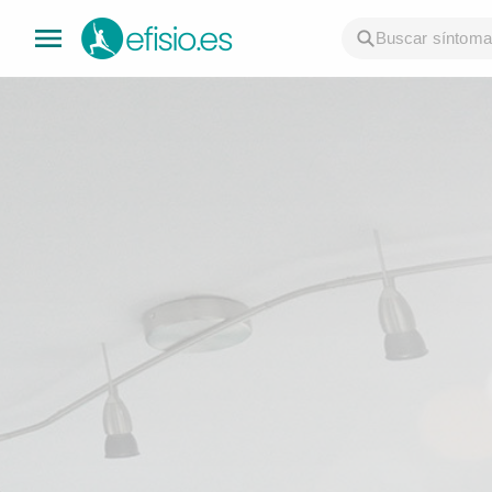
👤 Mi Cuenta
☕ Acerca
🤔 Preguntas Frecuentes
🔍 Buscador
🇬🇧 English
GENERAL
👩‍⚕️ Fisioterapeutas
🔍 Especialidades