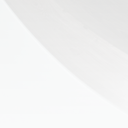
👶 Fisioterapia Pediátrica
TRATAMIENTOS
✅ Punción Seca
✅ Ondas de Choque
✅ EPTE - EPI
ESTÉTICA
✨ Fisioestética
✨ Radiofrecuencia INDIBA
✨ Drenaje Linfático Manual
✨ Presoterapia
✨ Cicatrices y Estrías