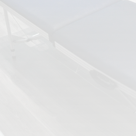
ESPECIALIDADES
🩻 Fisioterapia Traumatológica
😧 Fisioterapia ATM
🦴 Osteopatía
🫶 Suelo Pélvico
💆 Masajes Madrid
🏅 Fisioterapia Deportiva
🧠 Fisioterapia Neurológica
🧍 Fisioterapia Vestibular
🫁 Fisioterapia Respiratoria