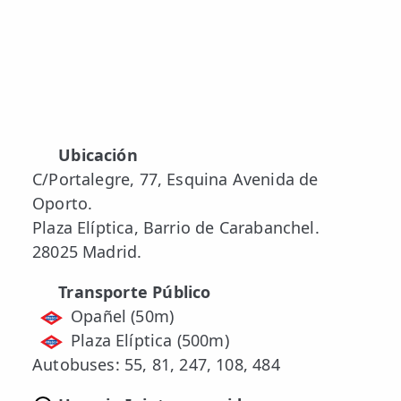
📍 Bravo Murillo
📍 Getafe
TIENDA
🛍️ Tienda Bonos
Ubicación
🛍️ Tienda Productos Fisioterapia
C/Portalegre, 77, Esquina Avenida de
Oporto.
🎁 Tarjetas Regalo
Plaza Elíptica, Barrio de Carabanchel.
🛒 Carrito
28025 Madrid.
❤️ Ofertas
Transporte Público
Opañel (50m)
CONTACTO
Plaza Elíptica (500m)
☎️ 91 005 23 63
Autobuses: 55, 81, 247, 108, 484
📧 Contacta