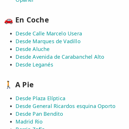
TRATAMIENTOS
🚗 En Coche
✅ Punción Seca
Desde Calle Marcelo Usera
✅ Ondas de Choque
Desde Marques de Vadillo
✅ EPTE - EPI
Desde Aluche
Desde Avenida de Carabanchel Alto
ESTÉTICA
Desde Leganés
✨ Fisioestética
✨ Radiofrecuencia INDIBA
🚶 A Pie
✨ Drenaje Linfático Manual
Desde Plaza Elíptica
✨ Presoterapia
Desde General Ricardos esquina Oporto
Desde Pan Bendito
✨ Cicatrices y Estrías
Madrid Rio