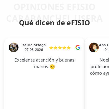
OPINIONES EFISIO
CARABANCHEL USERA
Qué dicen de eFISIO
isaura ortega
Ana G
⭐⭐⭐⭐⭐
07-08-2026
04
Excelente atención y buenas
Noel
manos 🫡
profesio
cómo ayu