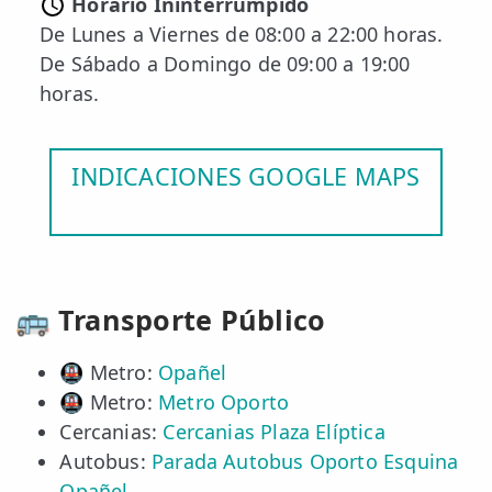
Horario Ininterrumpido
De Lunes a Viernes de 08:00 a 22:00 horas.
ESPECIALIDADES
De Sábado a Domingo de 09:00 a 19:00
🩻 Fisioterapia Traumatológica
horas.
😧 Fisioterapia ATM
🦴 Osteopatía
INDICACIONES GOOGLE MAPS
🫶 Suelo Pélvico
💆 Masajes Madrid
🏅 Fisioterapia Deportiva
🚌 Transporte Público
🧠 Fisioterapia Neurológica
🚇 Metro:
Opañel
🧍 Fisioterapia Vestibular
🚇 Metro:
Metro Oporto
Cercanias:
Cercanias Plaza Elíptica
🫁 Fisioterapia Respiratoria
Autobus:
Parada Autobus Oporto Esquina
👶 Fisioterapia Pediátrica
Opañel