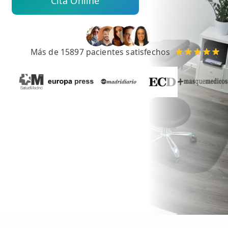
Cita Online
💆‍♀️ Tratamientos
😓 Síntomas
📅 Pedir Cita
Más de 15897 pacientes satisfechos
📰 Blog
🏢 Empresas
UBICACIONES
🔍 Buscador Clínicas
📍 Barrio del Pilar
📍 Chamberí - Centro
📍 Barrio Salamanca
📍 Carabanchel - Usera