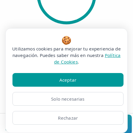
PACIENTES SATISFECHOS
🍪
Utilizamos cookies para mejorar tu experiencia de
navegación. Puedes saber más en nuestra
Política
de Cookies
.
125540
Aceptar
Solo necesarias
Rechazar
CITAS COMPLETADAS
Clínicas
Bonos
Mi Área
Contacto
Pide cita