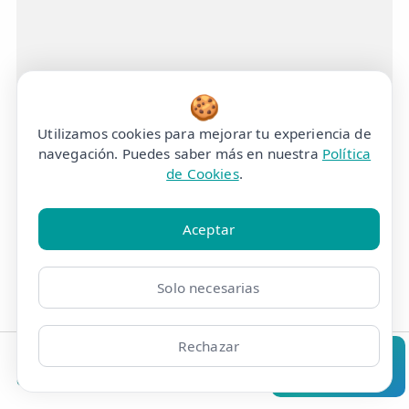
🍪
Utilizamos cookies para mejorar tu experiencia de
navegación. Puedes saber más en nuestra
Política
de Cookies
.
Aceptar
¿Cómo podemos
ayudarte?
Solo necesarias
Busca tus síntomas y encuentra el
Rechazar
tratamiento que necesitas en la Clínica
Clínicas
Bonos
Mi Área
Contacto
Pide cita
eFISIO en Madrid