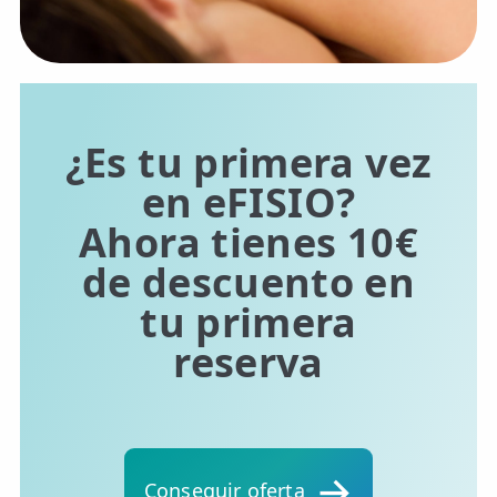
📍 Bravo Murillo
📍 Getafe
TIENDA
¿Es tu primera vez
🛍️ Tienda Bonos
en eFISIO?
🛍️ Tienda Productos Fisioterapia
Ahora tienes 10€
🎁 Tarjetas Regalo
de descuento en
🛒 Carrito
tu primera
reserva
❤️ Ofertas
CONTACTO
☎️ 91 005 23 63
📧 Contacta
Conseguir oferta