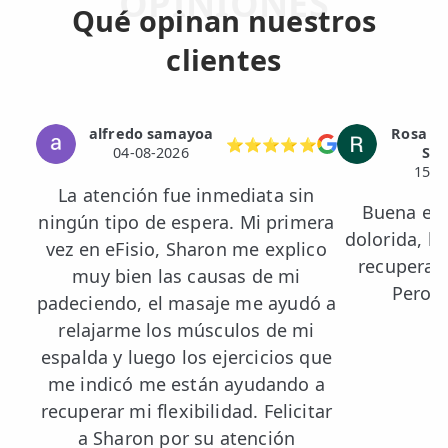
OPINIONES
Qué opinan nuestros
clientes
alfredo samayoa
Rosa M 
⭐⭐⭐⭐⭐
04-08-2026
Ser
15-0
La atención fue inmediata sin
Buena exp
ningún tipo de espera. Mi primera
dolorida, l
vez en eFisio, Sharon me explico
recuperada
muy bien las causas de mi
Pero e
padeciendo, el masaje me ayudó a
relajarme los músculos de mi
espalda y luego los ejercicios que
me indicó me están ayudando a
recuperar mi flexibilidad. Felicitar
a Sharon por su atención