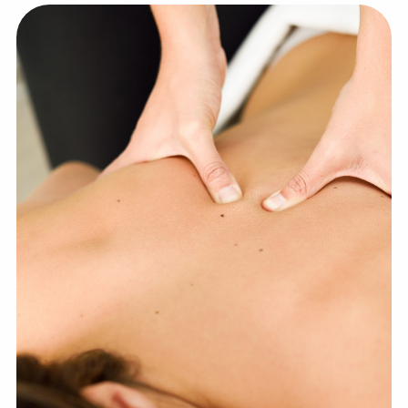
💆‍♀️ Tratamientos
😓 Síntomas
📅 Pedir Cita
📰 Blog
🏢 Empresas
UBICACIONES
🔍 Buscador Clínicas
📍 Barrio del Pilar
📍 Chamberí - Centro
📍 Barrio Salamanca
📍 Carabanchel - Usera