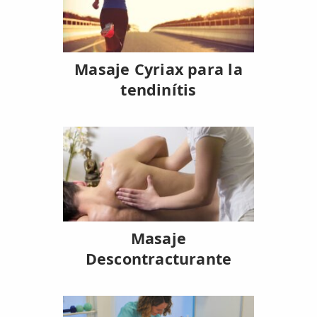
TRATAMIENTOS
✅ Punción Seca
Masaje Cyriax para la
✅ Ondas de Choque
tendinítis
✅ EPTE - EPI
ESTÉTICA
✨ Fisioestética
✨ Radiofrecuencia INDIBA
✨ Drenaje Linfático Manual
Masaje
Descontracturante
✨ Presoterapia
✨ Cicatrices y Estrías