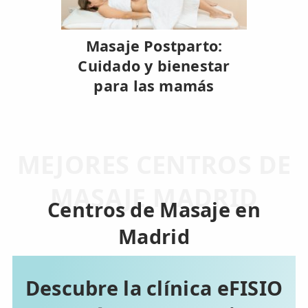
Masaje Postparto:
Cuidado y bienestar
para las mamás
MEJORES CENTROS DE
MASAJE MADRID
Centros de Masaje en
Madrid
Descubre la clínica eFISIO