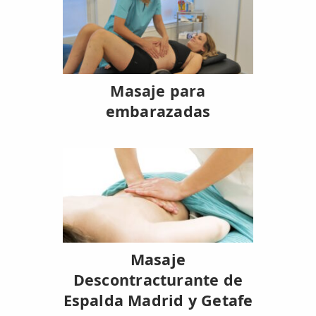
LESIONES
FRECUENTES
Rotura Fibrilar
Dolor de Cabeza
Trocanteritis
Masaje para
embarazadas
Hernia Discal
Fascitis Plantar
Lumbalgia
Ciática
Bursitis de Hombro
Masaje
Síndrome Piramidal
Descontracturante de
Tendinitis de Aquiles
Espalda Madrid y Getafe