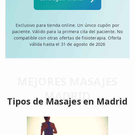
ESPECIALIDADES
🩻 Fisioterapia Traumatológica
Exclusivo para tienda online. Un único cupón por
paciente. Válido para la primera cita del paciente. No
😧 Fisioterapia ATM
compatible con otras ofertas de fisioterapia. Oferta
válida hasta el 31 de agosto de 2026
🦴 Osteopatía
🫶 Suelo Pélvico
💆 Masajes Madrid
MEJORES MASAJES
🏅 Fisioterapia Deportiva
MADRID
🧠 Fisioterapia Neurológica
Tipos de Masajes en Madrid
🧍 Fisioterapia Vestibular
🫁 Fisioterapia Respiratoria
👶 Fisioterapia Pediátrica