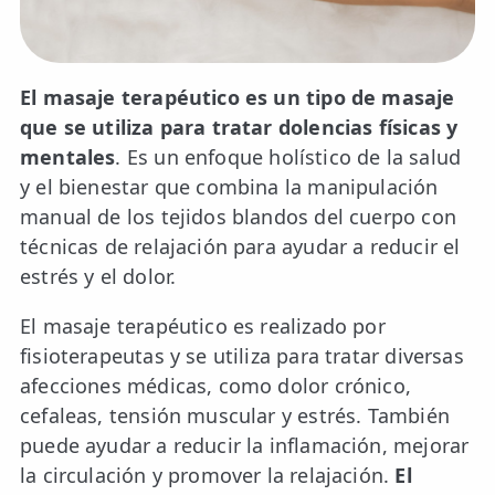
📍 Bravo Murillo
📍 Getafe
El masaje terapéutico es un tipo de masaje
que se utiliza para tratar dolencias físicas y
TIENDA
mentales
. Es un enfoque holístico de la salud
🛍️ Tienda Bonos
y el bienestar que combina la manipulación
🛍️ Tienda Productos Fisioterapia
manual de los tejidos blandos del cuerpo con
técnicas de relajación para ayudar a reducir el
🎁 Tarjetas Regalo
estrés y el dolor.
🛒 Carrito
El masaje terapéutico es realizado por
❤️ Ofertas
fisioterapeutas y se utiliza para tratar diversas
afecciones médicas, como dolor crónico,
CONTACTO
cefaleas, tensión muscular y estrés. También
☎️ 91 005 23 63
puede ayudar a reducir la inflamación, mejorar
la circulación y promover la relajación.
El
📧 Contacta