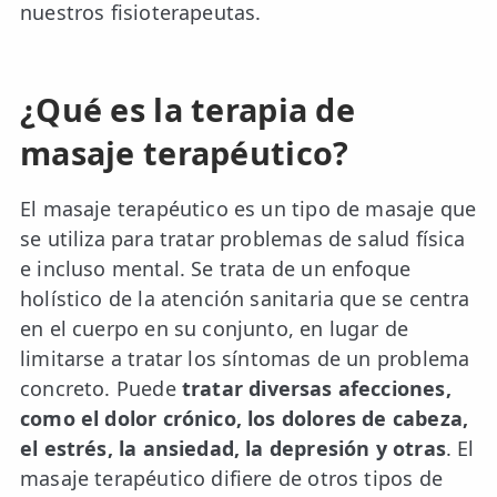
nuestros fisioterapeutas.
TRATAMIENTOS
✅ Punción Seca
¿Qué es la terapia de
✅ Ondas de Choque
masaje terapéutico?
✅ EPTE - EPI
El masaje terapéutico es un tipo de masaje que
ESTÉTICA
se utiliza para tratar problemas de salud física
✨ Fisioestética
e incluso mental. Se trata de un enfoque
holístico de la atención sanitaria que se centra
✨ Radiofrecuencia INDIBA
en el cuerpo en su conjunto, en lugar de
✨ Drenaje Linfático Manual
limitarse a tratar los síntomas de un problema
concreto. Puede
tratar diversas afecciones,
✨ Presoterapia
como el dolor crónico, los dolores de cabeza,
el estrés, la ansiedad, la depresión y otras
. El
✨ Cicatrices y Estrías
masaje terapéutico difiere de otros tipos de