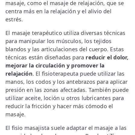
masaje, como el masaje de relajación, que se
LESIONES
FRECUENTES
centra más en la relajación y el alivio del
Rotura Fibrilar
estrés.
Dolor de Cabeza
El masaje terapéutico utiliza diversas técnicas
Trocanteritis
para manipular los músculos, los tejidos
blandos y las articulaciones del cuerpo. Estas
Hernia Discal
técnicas están diseñadas para
reducir el dolor,
Fascitis Plantar
mejorar la circulación y promover la
relajación
. El fisioterapeuta puede utilizar las
Lumbalgia
manos, los codos y los antebrazos para aplicar
Ciática
presión en las zonas afectadas. También puede
utilizar aceite, loción u otros lubricantes para
Bursitis de Hombro
reducir la fricción y hacer más cómodo el
Síndrome Piramidal
masaje.
Tendinitis de Aquiles
El fisio masajista suele adaptar el masaje a las