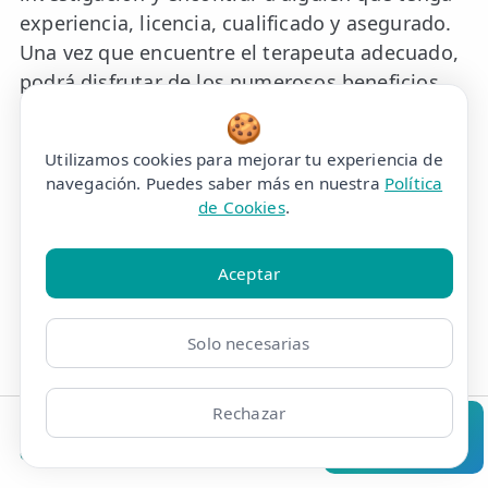
experiencia, licencia, cualificado y asegurado.
Una vez que encuentre el terapeuta adecuado,
podrá disfrutar de los numerosos beneficios
del masaje terapéutico de tejido profundo.
🍪
Utilizamos cookies para mejorar tu experiencia de
navegación. Puedes saber más en nuestra
Política
de Cookies
.
Aceptar
Solo necesarias
Rechazar
Clínicas
Bonos
Mi Área
Contacto
Pide cita
Masaje terapéutico relajante en Madrid