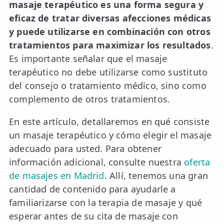
masaje terapéutico es una forma segura y
eficaz de tratar diversas afecciones médicas
ESPECIALIDADES
y puede utilizarse en combinación con otros
🩻 Fisioterapia Traumatológica
tratamientos para maximizar los resultados
.
😧 Fisioterapia ATM
Es importante señalar que el masaje
terapéutico no debe utilizarse como sustituto
🦴 Osteopatía
del consejo o tratamiento médico, sino como
🫶 Suelo Pélvico
complemento de otros tratamientos.
💆 Masajes Madrid
En este artículo, detallaremos en qué consiste
un masaje terapéutico y cómo elegir el masaje
🏅 Fisioterapia Deportiva
adecuado para usted. Para obtener
🧠 Fisioterapia Neurológica
información adicional, consulte nuestra
oferta
de masajes en Madrid
. Allí, tenemos una gran
🧍 Fisioterapia Vestibular
cantidad de contenido para ayudarle a
🫁 Fisioterapia Respiratoria
familiarizarse con la terapia de masaje y qué
esperar antes de su cita de masaje con
👶 Fisioterapia Pediátrica