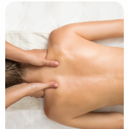
💆‍♀️ Tratamientos
😓 Síntomas
📅 Pedir Cita
📰 Blog
🏢 Empresas
UBICACIONES
🔍 Buscador Clínicas
📍 Barrio del Pilar
📍 Chamberí - Centro
📍 Barrio Salamanca
📍 Carabanchel - Usera