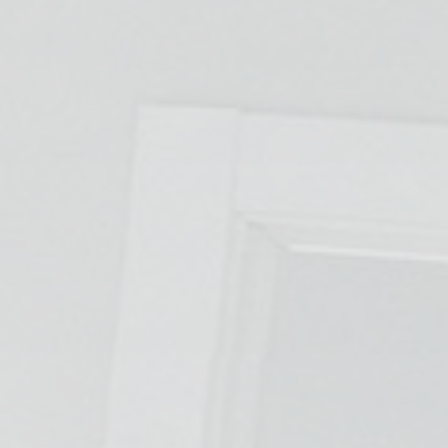
TRATAMIENTOS
✅ Punción Seca
✅ Ondas de Choque
✅ EPTE - EPI
ESTÉTICA
✨ Fisioestética
✨ Radiofrecuencia INDIBA
✨ Drenaje Linfático Manual
✨ Presoterapia
✨ Cicatrices y Estrías