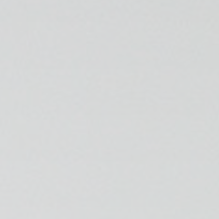
ESPECIALIDADES
🩻 Fisioterapia Traumatológica
😧 Fisioterapia ATM
🦴 Osteopatía
🫶 Suelo Pélvico
💆 Masajes Madrid
🏅 Fisioterapia Deportiva
🧠 Fisioterapia Neurológica
🧍 Fisioterapia Vestibular
🫁 Fisioterapia Respiratoria
👶 Fisioterapia Pediátrica