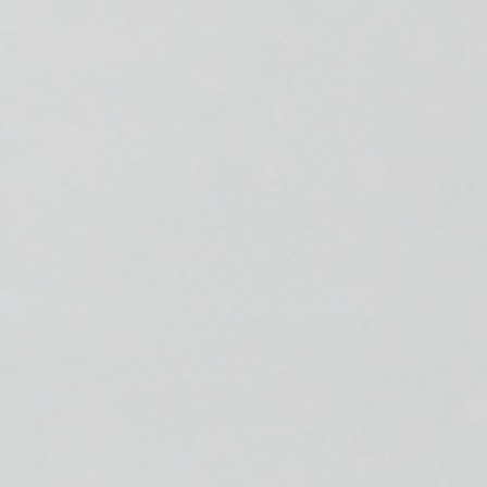
📍 Bravo Murillo
📍 Getafe
TIENDA
🛍️ Tienda Bonos
🛍️ Tienda Productos Fisioterapia
🎁 Tarjetas Regalo
🛒 Carrito
❤️ Ofertas
CONTACTO
☎️ 91 005 23 63
📧 Contacta