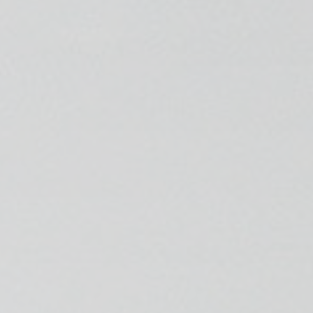
💆‍♀️ Tratamientos
😓 Síntomas
📅 Pedir Cita
📰 Blog
🏢 Empresas
UBICACIONES
🔍 Buscador Clínicas
📍 Barrio del Pilar
📍 Chamberí - Centro
📍 Barrio Salamanca
📍 Carabanchel - Usera