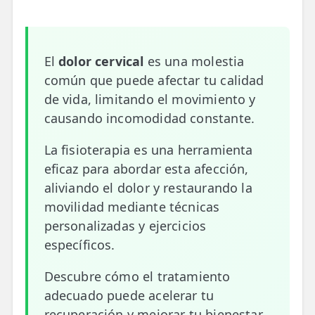
📍 Bravo Murillo
📍 Getafe
El
dolor cervical
es una molestia
común que puede afectar tu calidad
TIENDA
de vida, limitando el movimiento y
🛍️ Tienda Bonos
causando incomodidad constante.
🛍️ Tienda Productos Fisioterapia
La fisioterapia es una herramienta
🎁 Tarjetas Regalo
eficaz para abordar esta afección,
aliviando el dolor y restaurando la
🛒 Carrito
movilidad mediante técnicas
❤️ Ofertas
personalizadas y ejercicios
específicos.
CONTACTO
Descubre cómo el tratamiento
☎️ 91 005 23 63
adecuado puede acelerar tu
📧 Contacta
recuperación y mejorar tu bienestar,