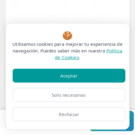
🍪
Utilizamos cookies para mejorar tu experiencia de
navegación. Puedes saber más en nuestra
Política
de Cookies
.
Aceptar
Alivio y Tratamiento para
Solo necesarias
tu Dolor Cervical en
Madrid
Rechazar
Pedir cita
Consultar
Clínicas
Bonos
Mi Área
Contacto
Pide cita
¿Sientes que el dolor en tu cuello se ha