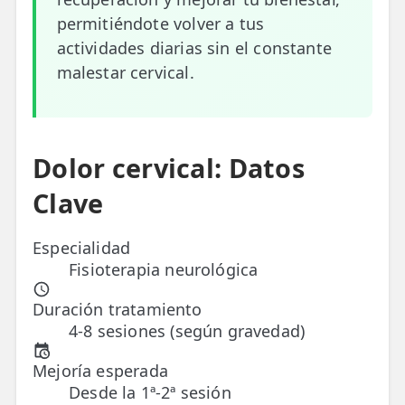
permitiéndote volver a tus
ESPECIALIDADES
actividades diarias sin el constante
🩻 Fisioterapia Traumatológica
malestar cervical.
😧 Fisioterapia ATM
🦴 Osteopatía
Dolor cervical: Datos
🫶 Suelo Pélvico
Clave
💆 Masajes Madrid
Especialidad
🏅 Fisioterapia Deportiva
Fisioterapia neurológica
🧠 Fisioterapia Neurológica
Duración tratamiento
🧍 Fisioterapia Vestibular
4-8 sesiones (según gravedad)
🫁 Fisioterapia Respiratoria
Mejoría esperada
Desde la 1ª-2ª sesión
👶 Fisioterapia Pediátrica