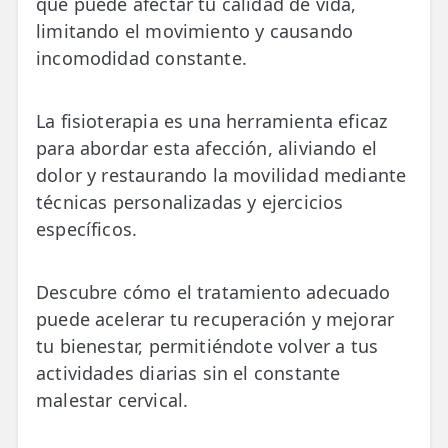
que puede afectar tu calidad de vida,
💆‍♀️ Tratamientos
limitando el movimiento y causando
incomodidad constante.
😓 Síntomas
📅 Pedir Cita
La fisioterapia es una herramienta eficaz
📰 Blog
para abordar esta afección, aliviando el
dolor y restaurando la movilidad mediante
🏢 Empresas
técnicas personalizadas y ejercicios
específicos.
UBICACIONES
🔍 Buscador Clínicas
Descubre cómo el tratamiento adecuado
📍 Barrio del Pilar
puede acelerar tu recuperación y mejorar
tu bienestar, permitiéndote volver a tus
📍 Chamberí - Centro
actividades diarias sin el constante
📍 Barrio Salamanca
malestar cervical.
📍 Carabanchel - Usera