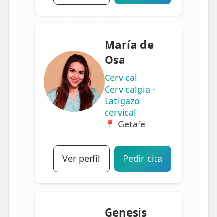
María de
Osa
Cervical ·
Cervicalgia ·
Latigazo
cervical
📍 Getafe
Ver perfil
Pedir cita
Genesis