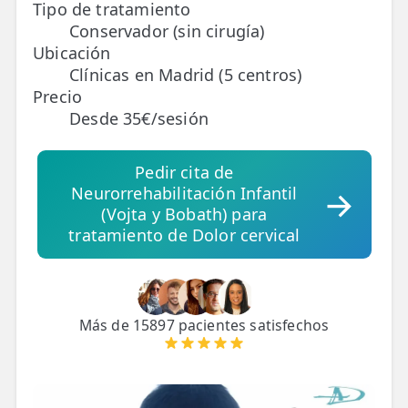
Tipo de tratamiento
Conservador (sin cirugía)
TRATAMIENTOS
Ubicación
✅ Punción Seca
Clínicas en Madrid (5 centros)
Precio
✅ Ondas de Choque
Desde 35€/sesión
✅ EPTE - EPI
Pedir cita de
Neurorrehabilitación Infantil
ESTÉTICA
(Vojta y Bobath) para
✨ Fisioestética
tratamiento de Dolor cervical
✨ Radiofrecuencia INDIBA
✨ Drenaje Linfático Manual
Más de 15897 pacientes satisfechos
✨ Presoterapia
✨ Cicatrices y Estrías