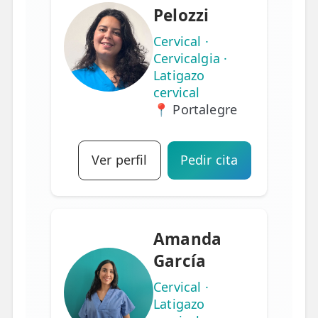
Pelozzi
Cervical ·
Cervicalgia ·
Latigazo
cervical
📍 Portalegre
Ver perfil
Pedir cita
Amanda
García
Cervical ·
Latigazo