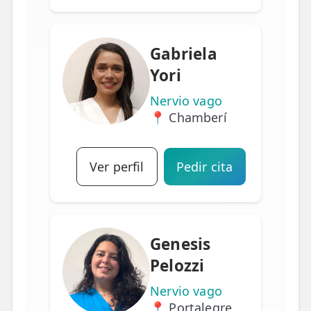
Gabriela
Yori
Nervio vago
📍 Chamberí
Ver perfil
Pedir cita
Genesis
Pelozzi
Nervio vago
📍 Portalegre