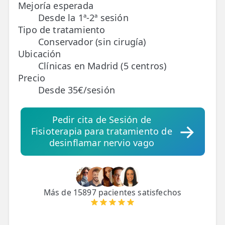
Mejoría esperada
Desde la 1ª-2ª sesión
TRATAMIENTOS
Tipo de tratamiento
✅ Punción Seca
Conservador (sin cirugía)
Ubicación
✅ Ondas de Choque
Clínicas en Madrid (5 centros)
Precio
✅ EPTE - EPI
Desde 35€/sesión
ESTÉTICA
Pedir cita de Sesión de
✨ Fisioestética
Fisioterapia para tratamiento de
✨ Radiofrecuencia INDIBA
desinflamar nervio vago
✨ Drenaje Linfático Manual
✨ Presoterapia
Más de 15897 pacientes satisfechos
✨ Cicatrices y Estrías