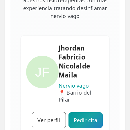
Nuestros fisioterapeutas con más
experiencia tratando desinflamar
nervio vago
Jhordan
Fabricio
Nicolalde
JF
Maila
Nervio vago
📍 Barrio del
Pilar
Ver perfil
Pedir cita