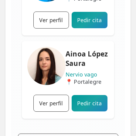
Ver perfil
Pedir cita
Ainoa López
Saura
Nervio vago
📍 Portalegre
Ver perfil
Pedir cita