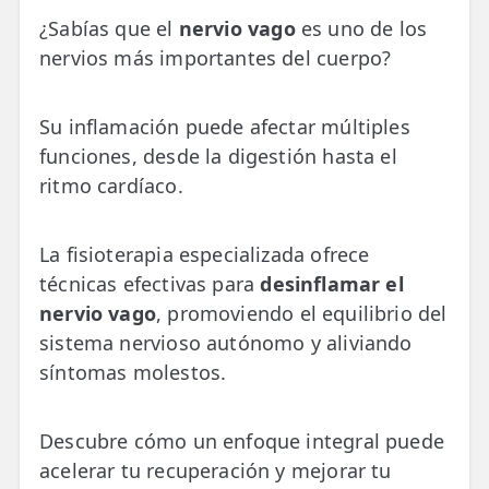
💆‍♀️ Tratamientos
¿Sabías que el
nervio vago
es uno de los
nervios más importantes del cuerpo?
😓 Síntomas
📅 Pedir Cita
Su inflamación puede afectar múltiples
📰 Blog
funciones, desde la digestión hasta el
ritmo cardíaco.
🏢 Empresas
La fisioterapia especializada ofrece
UBICACIONES
técnicas efectivas para
desinflamar el
🔍 Buscador Clínicas
nervio vago
, promoviendo el equilibrio del
📍 Barrio del Pilar
sistema nervioso autónomo y aliviando
síntomas molestos.
📍 Chamberí - Centro
📍 Barrio Salamanca
Descubre cómo un enfoque integral puede
acelerar tu recuperación y mejorar tu
📍 Carabanchel - Usera