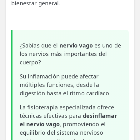
bienestar general.
📍 Bravo Murillo
📍 Getafe
TIENDA
¿Sabías que el
nervio vago
es uno de
🛍️ Tienda Bonos
los nervios más importantes del
🛍️ Tienda Productos Fisioterapia
cuerpo?
🎁 Tarjetas Regalo
Su inflamación puede afectar
múltiples funciones, desde la
🛒 Carrito
digestión hasta el ritmo cardíaco.
❤️ Ofertas
La fisioterapia especializada ofrece
CONTACTO
técnicas efectivas para
desinflamar
☎️ 91 005 23 63
el nervio vago
, promoviendo el
equilibrio del sistema nervioso
📧 Contacta