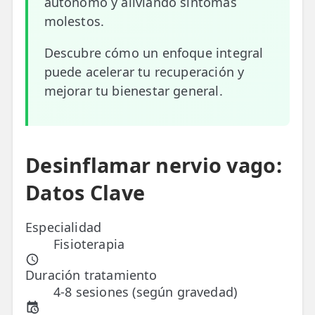
autónomo y aliviando síntomas
molestos.
ESPECIALIDADES
🩻 Fisioterapia Traumatológica
Descubre cómo un enfoque integral
puede acelerar tu recuperación y
😧 Fisioterapia ATM
mejorar tu bienestar general.
🦴 Osteopatía
🫶 Suelo Pélvico
Desinflamar nervio vago:
💆 Masajes Madrid
Datos Clave
🏅 Fisioterapia Deportiva
🧠 Fisioterapia Neurológica
Especialidad
Fisioterapia
🧍 Fisioterapia Vestibular
Duración tratamiento
🫁 Fisioterapia Respiratoria
4-8 sesiones (según gravedad)
👶 Fisioterapia Pediátrica