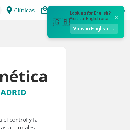
Clínicas
Bonos
Mi Área
Con
Looking for English?
×
Visit our English site
🇬🇧
View in English →
inética
MADRID
 el control y la
ras anormales.