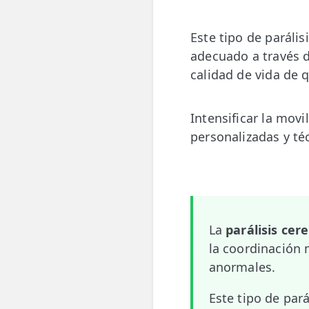
💆‍♀️ Tratamientos
Este tipo de paráli
😓 Síntomas
adecuado a través 
calidad de vida de 
📅 Pedir Cita
📰 Blog
Intensificar la mov
🏢 Empresas
personalizadas y téc
UBICACIONES
🔍 Buscador Clínicas
📍 Barrio del Pilar
La
parálisis cere
📍 Chamberí - Centro
la coordinación
anormales.
📍 Barrio Salamanca
Este tipo de par
📍 Carabanchel - Usera