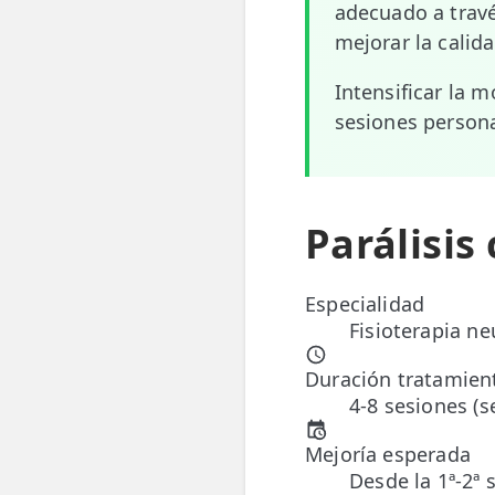
adecuado a trav
📍 Bravo Murillo
mejorar la calid
📍 Getafe
Intensificar la 
sesiones persona
TIENDA
🛍️ Tienda Bonos
🛍️ Tienda Productos Fisioterapia
Parálisis
🎁 Tarjetas Regalo
Especialidad
🛒 Carrito
Fisioterapia ne
❤️ Ofertas
Duración tratamien
4-8 sesiones (
CONTACTO
☎️ 91 005 23 63
Mejoría esperada
Desde la 1ª-2ª 
📧 Contacta