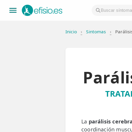
Inicio
›
Sintomas
›
Parálisi
👤 Mi Cuenta
☕ Acerca
🤔 Preguntas Frecuentes
Paráli
🔍 Buscador
🇬🇧 English
TRATA
GENERAL
👩‍⚕️ Fisioterapeutas
La
parálisis cerebra
🔍 Especialidades
coordinación muscu