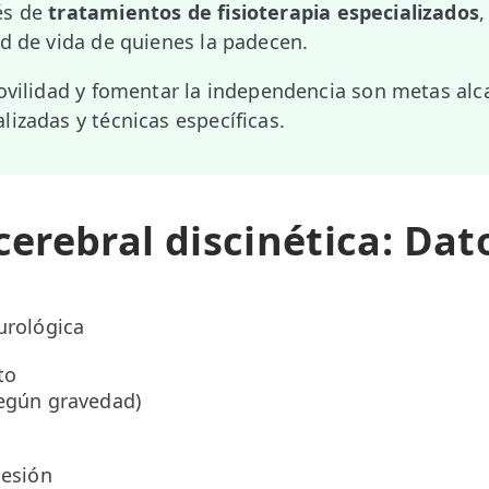
és de
tratamientos de fisioterapia especializados
,
ad de vida de quienes la padecen.
movilidad y fomentar la independencia son metas al
lizadas y técnicas específicas.
 cerebral discinética: Dat
urológica
to
según gravedad)
sesión