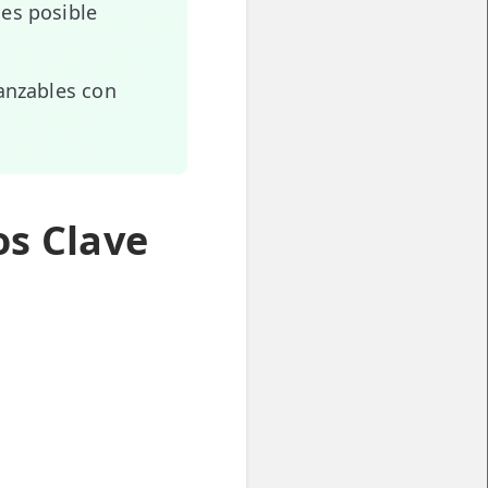
 es posible
canzables con
os Clave