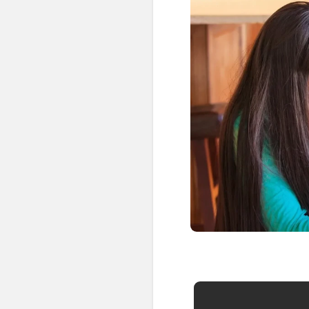
👶 Fisioterapia Pediátrica
TRATAMIENTOS
✅ Punción Seca
✅ Ondas de Choque
✅ EPTE - EPI
ESTÉTICA
✨ Fisioestética
✨ Radiofrecuencia INDIBA
✨ Drenaje Linfático Manual
✨ Presoterapia
✨ Cicatrices y Estrías