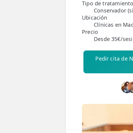
Tipo de tratamient
Conservador (si
ESPECIALIDADES
Ubicación
🩻 Fisioterapia Traumatológica
Clínicas en Mad
Precio
😧 Fisioterapia ATM
Desde 35€/ses
🦴 Osteopatía
Pedir cita de 
🫶 Suelo Pélvico
💆 Masajes Madrid
🏅 Fisioterapia Deportiva
🧠 Fisioterapia Neurológica
🧍 Fisioterapia Vestibular
🫁 Fisioterapia Respiratoria