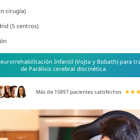
o
n cirugía)
rid (5 centros)
ión
Neurorrehabilitación Infantil (Vojta y Bobath) para t
de Parálisis cerebral discinética
Más de 15897 pacientes satisfechos