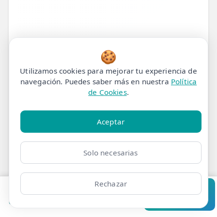
🍪
Utilizamos cookies para mejorar tu experiencia de
navegación. Puedes saber más en nuestra
Política
de Cookies
.
Tratamiento de
Fisioterapia para Punto
Aceptar
de Gatillo en Madrid
Solo necesarias
¿Sufres un dolor punzante, profundo y
persistente que no desaparece?
Rechazar
Pedir cita
Consultar
Clínicas
Bonos
Mi Área
Contacto
Pide cita
¿Un nudo muscular que irradia dolor a