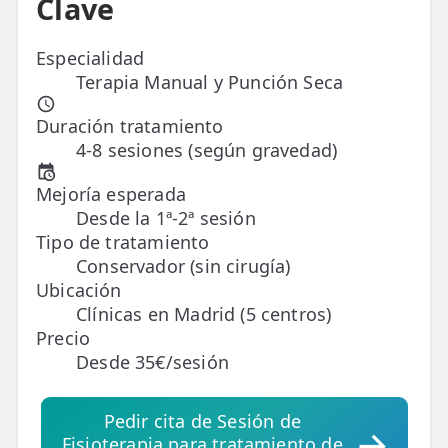
Clave
ESPECIALIDADES
Especialidad
🩻 Fisioterapia Traumatológica
Terapia Manual y Punción Seca
😧 Fisioterapia ATM
Duración tratamiento
4-8 sesiones (según gravedad)
🦴 Osteopatía
🫶 Suelo Pélvico
Mejoría esperada
Desde la 1ª-2ª sesión
💆 Masajes Madrid
Tipo de tratamiento
Conservador (sin cirugía)
🏅 Fisioterapia Deportiva
Ubicación
Clínicas en Madrid (5 centros)
🧠 Fisioterapia Neurológica
Precio
🧍 Fisioterapia Vestibular
Desde 35€/sesión
🫁 Fisioterapia Respiratoria
Pedir cita de Sesión de
Fisioterapia para tratamiento de
👶 Fisioterapia Pediátrica