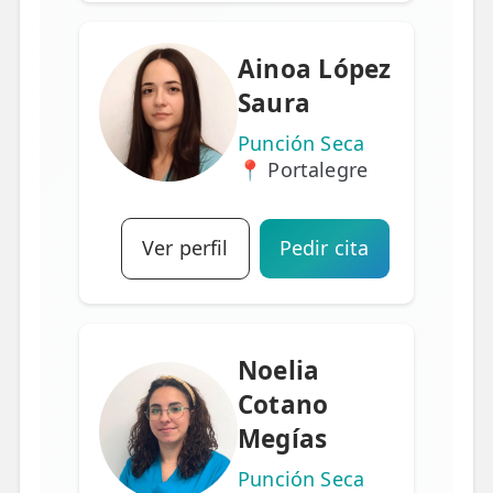
Ainoa López
Saura
Punción Seca
📍 Portalegre
Ver perfil
Pedir cita
Noelia
Cotano
Megías
Punción Seca