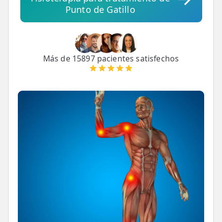
Punto de Gatillo
TRATAMIENTOS
✅ Punción Seca
✅ Ondas de Choque
Más de 15897 pacientes satisfechos
✅ EPTE - EPI
ESTÉTICA
✨ Fisioestética
✨ Radiofrecuencia INDIBA
✨ Drenaje Linfático Manual
✨ Presoterapia
✨ Cicatrices y Estrías