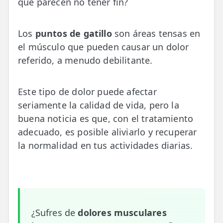
que parecen no tener fin?
💆‍♀️ Tratamientos
😓 Síntomas
Los
puntos de gatillo
son áreas tensas en
el músculo que pueden causar un dolor
📅 Pedir Cita
referido, a menudo debilitante.
📰 Blog
Este tipo de dolor puede afectar
🏢 Empresas
seriamente la calidad de vida, pero la
UBICACIONES
buena noticia es que, con el tratamiento
🔍 Buscador Clínicas
adecuado, es posible aliviarlo y recuperar
la normalidad en tus actividades diarias.
📍 Barrio del Pilar
📍 Chamberí - Centro
📍 Barrio Salamanca
¿Sufres de
dolores musculares
📍 Carabanchel - Usera