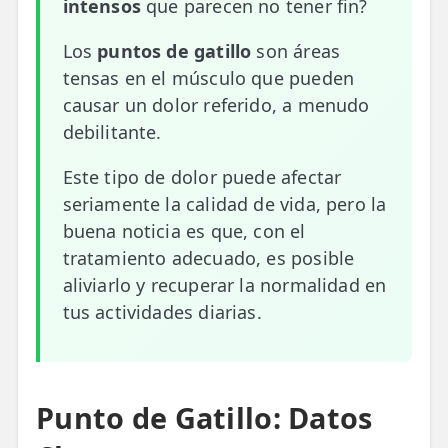
intensos
que parecen no tener fin?
📍 Bravo Murillo
Los
puntos de gatillo
son áreas
📍 Getafe
tensas en el músculo que pueden
causar un dolor referido, a menudo
TIENDA
debilitante.
🛍️ Tienda Bonos
Este tipo de dolor puede afectar
🛍️ Tienda Productos Fisioterapia
seriamente la calidad de vida, pero la
🎁 Tarjetas Regalo
buena noticia es que, con el
tratamiento adecuado, es posible
🛒 Carrito
aliviarlo y recuperar la normalidad en
tus actividades diarias.
❤️ Ofertas
CONTACTO
☎️ 91 005 23 63
Punto de Gatillo: Datos
📧 Contacta