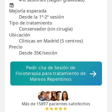
Mejoría esperada
TRATAMIENTOS
Desde la 1ª-2ª sesión
✅ Punción Seca
Tipo de tratamiento
Conservador (sin cirugía)
✅ Ondas de Choque
Ubicación
✅ EPTE - EPI
Clínicas en Madrid (5 centros)
Precio
Desde 35€/sesión
ESTÉTICA
✨ Fisioestética
Pedir cita de Sesión de
✨ Radiofrecuencia INDIBA
Fisioterapia para tratamiento de
Mareos Repentinos
✨ Drenaje Linfático Manual
✨ Presoterapia
✨ Cicatrices y Estrías
Más de 15897 pacientes satisfechos