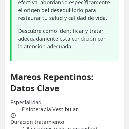
efectiva, abordando específicamente
el origen del desequilibrio para
ESPECIALIDADES
restaurar tu salud y calidad de vida.
🩻 Fisioterapia Traumatológica
Descubre cómo identificar y tratar
😧 Fisioterapia ATM
adecuadamente esta condición con
🦴 Osteopatía
la atención adecuada.
🫶 Suelo Pélvico
💆 Masajes Madrid
Mareos Repentinos:
🏅 Fisioterapia Deportiva
Datos Clave
🧠 Fisioterapia Neurológica
Especialidad
🧍 Fisioterapia Vestibular
Fisioterapia Vestibular
🫁 Fisioterapia Respiratoria
Duración tratamiento
👶 Fisioterapia Pediátrica
4-8 sesiones (según gravedad)