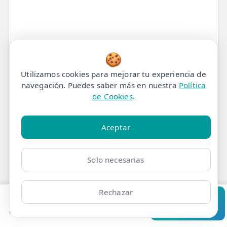
🍪
Utilizamos cookies para mejorar tu experiencia de
navegación. Puedes saber más en nuestra
Política
de Cookies
.
Aceptar
Mareos Repentinos:
Solo necesarias
Recupera tu Equilibrio y
Rechazar
Bienestar en eFISIO
Pedir cita
Consultar
Clínicas
Bonos
Mi Área
Contacto
Pide cita
¿Sientes que el mundo gira a tu