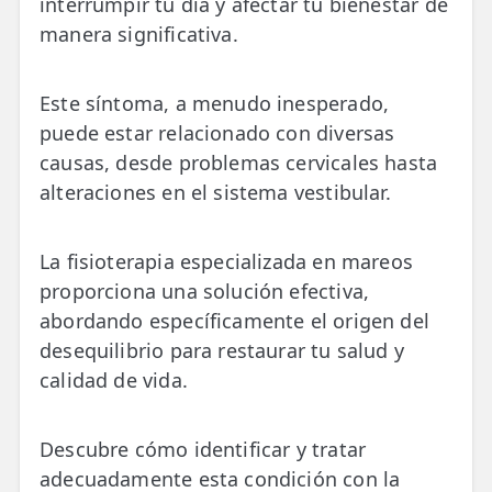
interrumpir tu día y afectar tu bienestar de
💆‍♀️ Tratamientos
manera significativa.
😓 Síntomas
Este síntoma, a menudo inesperado,
📅 Pedir Cita
puede estar relacionado con diversas
📰 Blog
causas, desde problemas cervicales hasta
alteraciones en el sistema vestibular.
🏢 Empresas
UBICACIONES
La fisioterapia especializada en mareos
🔍 Buscador Clínicas
proporciona una solución efectiva,
abordando específicamente el origen del
📍 Barrio del Pilar
desequilibrio para restaurar tu salud y
calidad de vida.
📍 Chamberí - Centro
📍 Barrio Salamanca
Descubre cómo identificar y tratar
📍 Carabanchel - Usera
adecuadamente esta condición con la