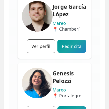
Jorge García
López
Mareo
📍 Chamberí
Ver perfil
Pedir cita
Genesis
Pelozzi
Mareo
📍 Portalegre