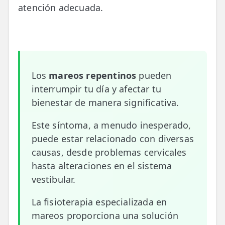
atención adecuada.
📍 Bravo Murillo
📍 Getafe
TIENDA
🛍️ Tienda Bonos
Los
mareos repentinos
pueden
interrumpir tu día y afectar tu
🛍️ Tienda Productos Fisioterapia
bienestar de manera significativa.
🎁 Tarjetas Regalo
Este síntoma, a menudo inesperado,
🛒 Carrito
puede estar relacionado con diversas
causas, desde problemas cervicales
❤️ Ofertas
hasta alteraciones en el sistema
vestibular.
CONTACTO
☎️ 91 005 23 63
La fisioterapia especializada en
mareos proporciona una solución
📧 Contacta