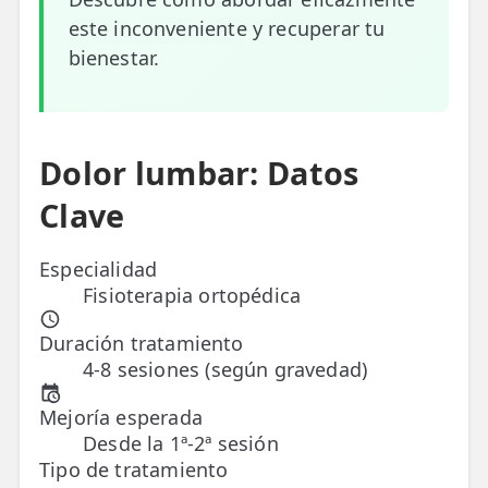
este inconveniente y recuperar tu
ESPECIALIDADES
bienestar.
🩻 Fisioterapia Traumatológica
😧 Fisioterapia ATM
🦴 Osteopatía
Dolor lumbar: Datos
Clave
🫶 Suelo Pélvico
💆 Masajes Madrid
Especialidad
Fisioterapia ortopédica
🏅 Fisioterapia Deportiva
Duración tratamiento
🧠 Fisioterapia Neurológica
4-8 sesiones (según gravedad)
🧍 Fisioterapia Vestibular
Mejoría esperada
🫁 Fisioterapia Respiratoria
Desde la 1ª-2ª sesión
Tipo de tratamiento
👶 Fisioterapia Pediátrica