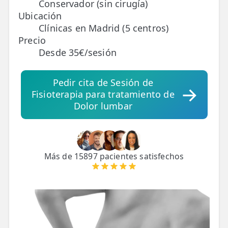
Conservador (sin cirugía)
Ubicación
TRATAMIENTOS
Clínicas en Madrid (5 centros)
✅ Punción Seca
Precio
Desde 35€/sesión
✅ Ondas de Choque
✅ EPTE - EPI
Pedir cita de Sesión de
Fisioterapia para tratamiento de
Dolor lumbar
ESTÉTICA
✨ Fisioestética
✨ Radiofrecuencia INDIBA
Más de 15897 pacientes satisfechos
✨ Drenaje Linfático Manual
✨ Presoterapia
✨ Cicatrices y Estrías