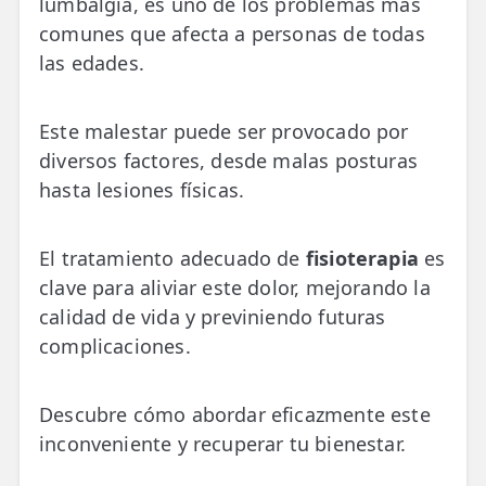
lumbalgia, es uno de los problemas más
💆‍♀️ Tratamientos
comunes que afecta a personas de todas
las edades.
😓 Síntomas
📅 Pedir Cita
Este malestar puede ser provocado por
📰 Blog
diversos factores, desde malas posturas
hasta lesiones físicas.
🏢 Empresas
UBICACIONES
El tratamiento adecuado de
fisioterapia
es
🔍 Buscador Clínicas
clave para aliviar este dolor, mejorando la
calidad de vida y previniendo futuras
📍 Barrio del Pilar
complicaciones.
📍 Chamberí - Centro
Descubre cómo abordar eficazmente este
📍 Barrio Salamanca
inconveniente y recuperar tu bienestar.
📍 Carabanchel - Usera