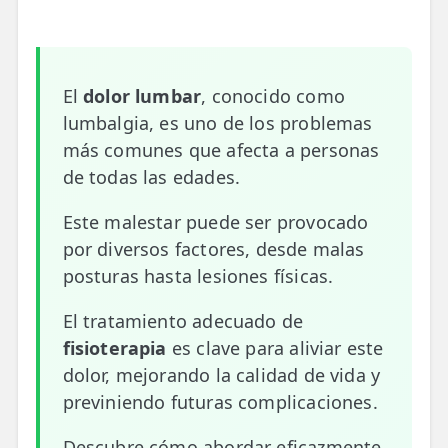
📍 Bravo Murillo
📍 Getafe
El
dolor lumbar
, conocido como
TIENDA
lumbalgia, es uno de los problemas
🛍️ Tienda Bonos
más comunes que afecta a personas
de todas las edades.
🛍️ Tienda Productos Fisioterapia
Este malestar puede ser provocado
🎁 Tarjetas Regalo
por diversos factores, desde malas
🛒 Carrito
posturas hasta lesiones físicas.
❤️ Ofertas
El tratamiento adecuado de
fisioterapia
es clave para aliviar este
CONTACTO
dolor, mejorando la calidad de vida y
☎️ 91 005 23 63
previniendo futuras complicaciones.
📧 Contacta
Descubre cómo abordar eficazmente