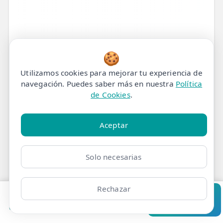
🍪
Utilizamos cookies para mejorar tu experiencia de
navegación. Puedes saber más en nuestra
Política
de Cookies
.
Aceptar
¿Sufres de Dolor Lumbar?
Solo necesarias
Descubre el Camino Hacia
una Vida Sin Molestias y
Rechazar
Recupera tu Bienestar
Pedir cita
Consultar
Clínicas
Bonos
Mi Área
Contacto
Pide cita