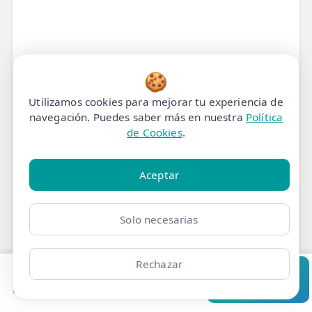
🍪
Utilizamos cookies para mejorar tu experiencia de
navegación. Puedes saber más en nuestra
Política
de Cookies
.
Aceptar
Solo necesarias
¿Tu Bebé Llora Sin
Rechazar
Pedir cita
Consultar
Consuelo? Descubre el
Clínicas
Bonos
Mi Área
Contacto
Pide cita