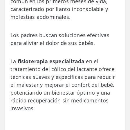
común en los primeros meses de vida,
💆‍♀️ Tratamientos
caracterizado por llanto inconsolable y
molestias abdominales.
😓 Síntomas
📅 Pedir Cita
Los padres buscan soluciones efectivas
📰 Blog
para aliviar el dolor de sus bebés.
🏢 Empresas
La
fisioterapia especializada
en el
UBICACIONES
tratamiento del cólico del lactante ofrece
🔍 Buscador Clínicas
técnicas suaves y específicas para reducir
el malestar y mejorar el confort del bebé,
📍 Barrio del Pilar
potenciando un bienestar óptimo y una
rápida recuperación sin medicamentos
📍 Chamberí - Centro
invasivos.
📍 Barrio Salamanca
📍 Carabanchel - Usera