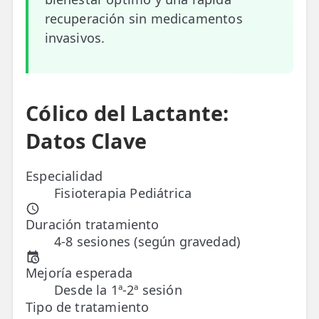
recuperación sin medicamentos
ESPECIALIDADES
invasivos.
🩻 Fisioterapia Traumatológica
😧 Fisioterapia ATM
🦴 Osteopatía
Cólico del Lactante:
Datos Clave
🫶 Suelo Pélvico
💆 Masajes Madrid
Especialidad
Fisioterapia Pediátrica
🏅 Fisioterapia Deportiva
Duración tratamiento
🧠 Fisioterapia Neurológica
4-8 sesiones (según gravedad)
🧍 Fisioterapia Vestibular
Mejoría esperada
🫁 Fisioterapia Respiratoria
Desde la 1ª-2ª sesión
Tipo de tratamiento
👶 Fisioterapia Pediátrica