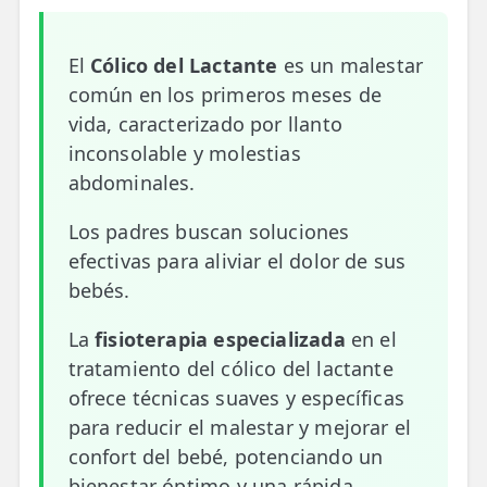
📍 Bravo Murillo
El
Cólico del Lactante
es un malestar
📍 Getafe
común en los primeros meses de
vida, caracterizado por llanto
TIENDA
inconsolable y molestias
🛍️ Tienda Bonos
abdominales.
🛍️ Tienda Productos Fisioterapia
Los padres buscan soluciones
🎁 Tarjetas Regalo
efectivas para aliviar el dolor de sus
bebés.
🛒 Carrito
La
fisioterapia especializada
en el
❤️ Ofertas
tratamiento del cólico del lactante
ofrece técnicas suaves y específicas
CONTACTO
para reducir el malestar y mejorar el
☎️ 91 005 23 63
confort del bebé, potenciando un
📧 Contacta
bienestar óptimo y una rápida