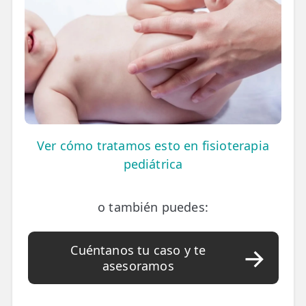
LESIONES
FRECUENTES
Rotura Fibrilar
Dolor de Cabeza
Trocanteritis
Hernia Discal
Fascitis Plantar
Ver cómo tratamos esto en fisioterapia
pediátrica
Lumbalgia
Ciática
o también puedes:
Bursitis de Hombro
Cuéntanos tu caso y te
Síndrome Piramidal
asesoramos
Tendinitis de Aquiles