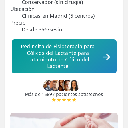
Conservador (sin cirugía)
Ubicación
TRATAMIENTOS
Clínicas en Madrid (5 centros)
✅ Punción Seca
Precio
Desde 35€/sesión
✅ Ondas de Choque
✅ EPTE - EPI
Pedir cita de Fisioterapia para
Cólicos del Lactante para
tratamiento de Cólico del
ESTÉTICA
Lactante
✨ Fisioestética
✨ Radiofrecuencia INDIBA
✨ Drenaje Linfático Manual
Más de 15897 pacientes satisfechos
✨ Presoterapia
✨ Cicatrices y Estrías