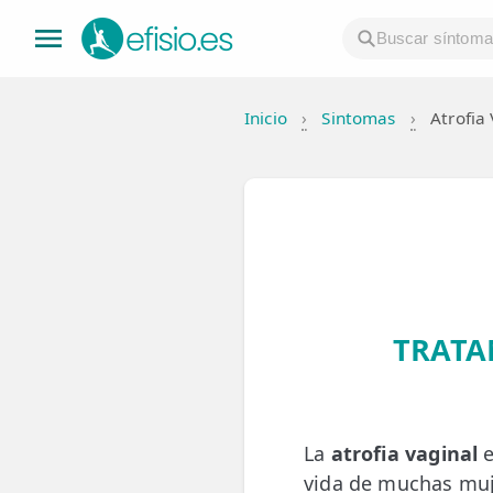
Inicio
›
Sintomas
›
Atrofia
👤 Mi Cuenta
☕ Acerca
🤔 Preguntas Frecuentes
🔍 Buscador
🇬🇧 English
TRATA
GENERAL
👩‍⚕️ Fisioterapeutas
La
atrofia vaginal
e
🔍 Especialidades
vida de muchas muj