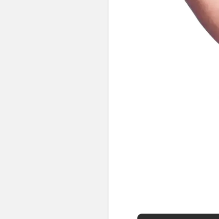
👶 Fisioterapia Pediátrica
TRATAMIENTOS
✅ Punción Seca
✅ Ondas de Choque
✅ EPTE - EPI
ESTÉTICA
✨ Fisioestética
✨ Radiofrecuencia INDIBA
✨ Drenaje Linfático Manual
✨ Presoterapia
✨ Cicatrices y Estrías