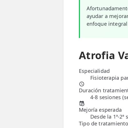
Afortunadamente
📍 Bravo Murillo
ayudar a mejorar
📍 Getafe
enfoque integral
TIENDA
🛍️ Tienda Bonos
Atrofia V
🛍️ Tienda Productos Fisioterapia
🎁 Tarjetas Regalo
Especialidad
Fisioterapia pa
🛒 Carrito
Duración tratamien
❤️ Ofertas
4-8 sesiones (
CONTACTO
Mejoría esperada
☎️ 91 005 23 63
Desde la 1ª-2ª 
Tipo de tratamient
📧 Contacta