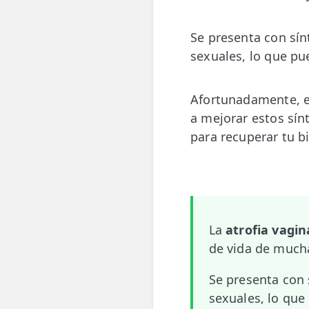
💆‍♀️ Tratamientos
Se presenta con s
😓 Síntomas
sexuales, lo que pu
📅 Pedir Cita
Afortunadamente, e
📰 Blog
a mejorar estos sín
🏢 Empresas
para recuperar tu b
UBICACIONES
🔍 Buscador Clínicas
📍 Barrio del Pilar
La
atrofia vagin
📍 Chamberí - Centro
de vida de much
📍 Barrio Salamanca
Se presenta co
sexuales, lo que
📍 Carabanchel - Usera