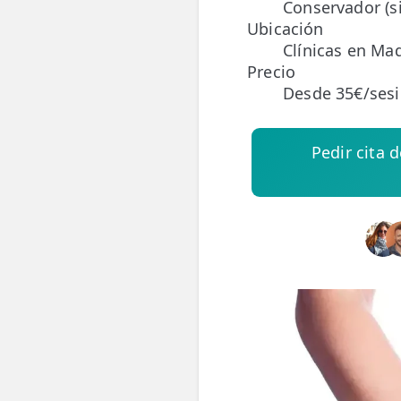
Conservador (si
Ubicación
ESPECIALIDADES
Clínicas en Mad
🩻 Fisioterapia Traumatológica
Precio
Desde 35€/ses
😧 Fisioterapia ATM
🦴 Osteopatía
Pedir cita 
🫶 Suelo Pélvico
💆 Masajes Madrid
🏅 Fisioterapia Deportiva
🧠 Fisioterapia Neurológica
🧍 Fisioterapia Vestibular
🫁 Fisioterapia Respiratoria