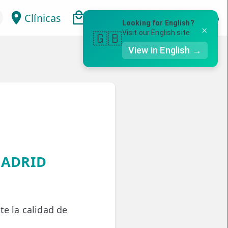
Clínicas
Bonos
Mi Área
Con
Looking for English?
×
Visit our English site
🇬🇧
View in English →
MADRID
e la calidad de