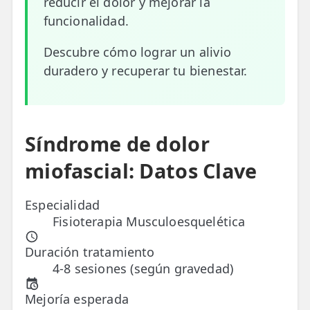
reducir el dolor y mejorar la
funcionalidad.
ESPECIALIDADES
🩻 Fisioterapia Traumatológica
Descubre cómo lograr un alivio
duradero y recuperar tu bienestar.
😧 Fisioterapia ATM
🦴 Osteopatía
🫶 Suelo Pélvico
Síndrome de dolor
💆 Masajes Madrid
miofascial: Datos Clave
🏅 Fisioterapia Deportiva
Especialidad
🧠 Fisioterapia Neurológica
Fisioterapia Musculoesquelética
🧍 Fisioterapia Vestibular
Duración tratamiento
4-8 sesiones (según gravedad)
🫁 Fisioterapia Respiratoria
Mejoría esperada
👶 Fisioterapia Pediátrica