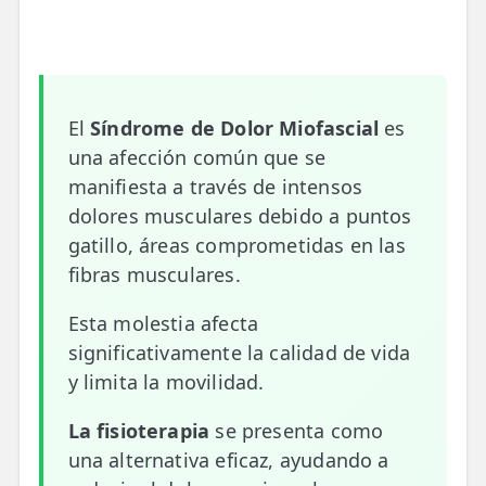
📍 Bravo Murillo
📍 Getafe
El
Síndrome de Dolor Miofascial
es
TIENDA
una afección común que se
🛍️ Tienda Bonos
manifiesta a través de intensos
🛍️ Tienda Productos Fisioterapia
dolores musculares debido a puntos
gatillo, áreas comprometidas en las
🎁 Tarjetas Regalo
fibras musculares.
🛒 Carrito
Esta molestia afecta
❤️ Ofertas
significativamente la calidad de vida
y limita la movilidad.
CONTACTO
☎️ 91 005 23 63
La fisioterapia
se presenta como
una alternativa eficaz, ayudando a
📧 Contacta