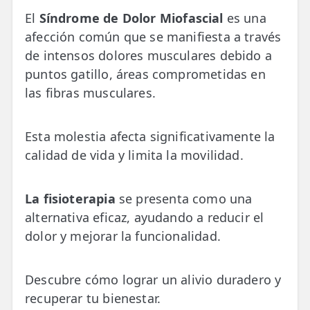
💆‍♀️ Tratamientos
El
Síndrome de Dolor Miofascial
es una
afección común que se manifiesta a través
😓 Síntomas
de intensos dolores musculares debido a
📅 Pedir Cita
puntos gatillo, áreas comprometidas en
las fibras musculares.
📰 Blog
🏢 Empresas
Esta molestia afecta significativamente la
calidad de vida y limita la movilidad.
UBICACIONES
🔍 Buscador Clínicas
La fisioterapia
se presenta como una
📍 Barrio del Pilar
alternativa eficaz, ayudando a reducir el
dolor y mejorar la funcionalidad.
📍 Chamberí - Centro
📍 Barrio Salamanca
Descubre cómo lograr un alivio duradero y
recuperar tu bienestar.
📍 Carabanchel - Usera