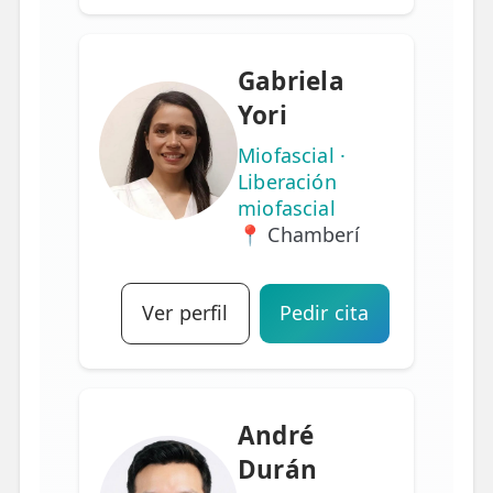
Gabriela
Yori
Miofascial ·
Liberación
miofascial
📍 Chamberí
Ver perfil
Pedir cita
André
Durán