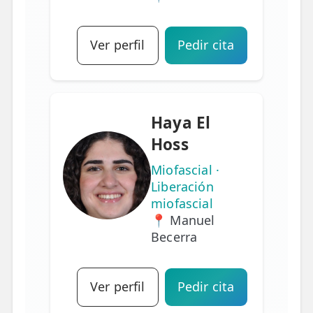
Ver perfil
Pedir cita
Haya El
Hoss
Miofascial ·
Liberación
miofascial
📍 Manuel
Becerra
Ver perfil
Pedir cita