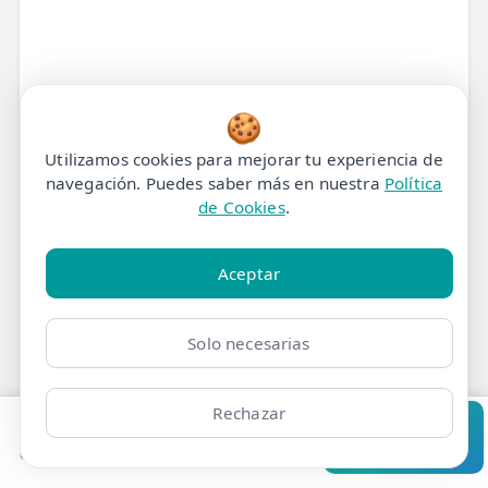
🍪
Utilizamos cookies para mejorar tu experiencia de
navegación. Puedes saber más en nuestra
Política
de Cookies
.
Aceptar
Solo necesarias
Tratamiento de
Fisioterapia para
Rechazar
Síndrome de dolor
Pedir cita
Consultar
Clínicas
Bonos
Mi Área
Contacto
Pide cita
miofascial en Madrid