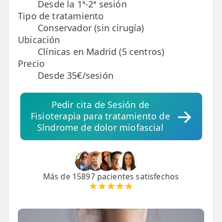
Desde la 1ª-2ª sesión
Tipo de tratamiento
TRATAMIENTOS
Conservador (sin cirugía)
✅ Punción Seca
Ubicación
Clínicas en Madrid (5 centros)
✅ Ondas de Choque
Precio
Desde 35€/sesión
✅ EPTE - EPI
Pedir cita de Sesión de
ESTÉTICA
Fisioterapia para tratamiento de
✨ Fisioestética
Síndrome de dolor miofascial
✨ Radiofrecuencia INDIBA
✨ Drenaje Linfático Manual
Más de 15897 pacientes satisfechos
✨ Presoterapia
✨ Cicatrices y Estrías