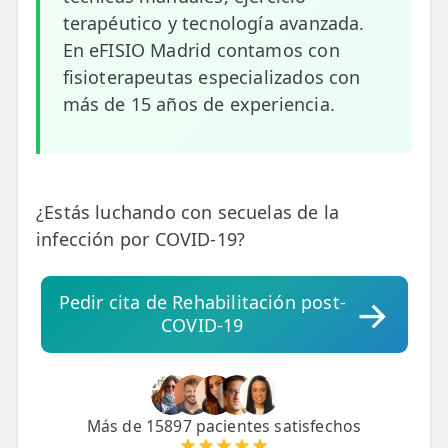
💆‍♀️ Tratamientos
terapéutico y tecnología avanzada.
En eFISIO Madrid contamos con
😓 Síntomas
fisioterapeutas especializados con
📅 Pedir Cita
más de 15 años de experiencia.
📰 Blog
🏢 Empresas
¿Estás luchando con secuelas de la
UBICACIONES
infección por COVID-19?
🔍 Buscador Clínicas
Pedir cita de Rehabilitación post-
📍 Barrio del Pilar
COVID-19
📍 Chamberí - Centro
📍 Barrio Salamanca
Más de 15897 pacientes satisfechos
📍 Carabanchel - Usera