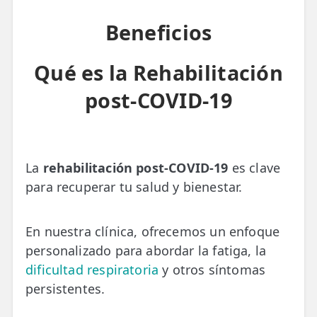
Beneficios
ESPECIALIDADES
🩻 Fisioterapia Traumatológica
Qué es la Rehabilitación
😧 Fisioterapia ATM
post-COVID-19
🦴 Osteopatía
🫶 Suelo Pélvico
💆 Masajes Madrid
La
rehabilitación post-COVID-19
es clave
para recuperar tu salud y bienestar.
🏅 Fisioterapia Deportiva
🧠 Fisioterapia Neurológica
En nuestra clínica, ofrecemos un enfoque
personalizado para abordar la fatiga, la
🧍 Fisioterapia Vestibular
dificultad respiratoria
y otros síntomas
🫁 Fisioterapia Respiratoria
persistentes.
👶 Fisioterapia Pediátrica