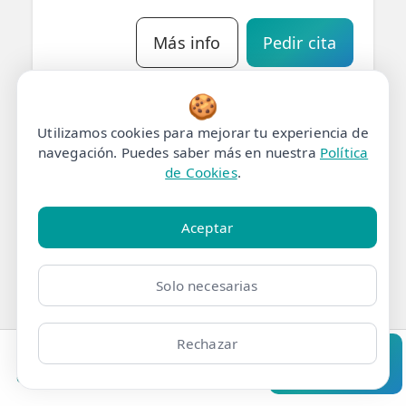
Más info
Pedir cita
🍪
Utilizamos cookies para mejorar tu experiencia de
Lina Benkirane
navegación. Puedes saber más en nuestra
Política
de Cookies
.
Especialista en
fisioterapia neurológica
con resultados
Aceptar
destacados en
escoliosis, postura y
conciencia corporal.
Solo necesarias
Lina transforma cómo
te mueves y cómo...
Rechazar
📍 Clínica Chamberí,
Clínicas
Bonos
Mi Área
Contacto
Pide cita
Calle de Carranza, 7, 1°6,