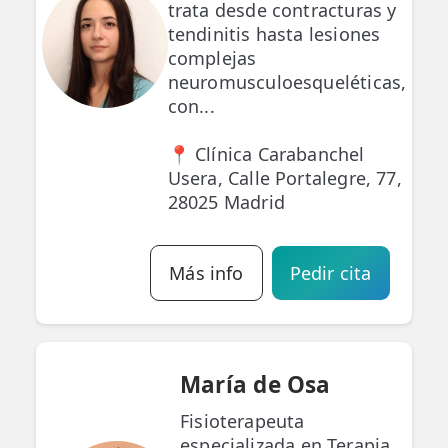
trata desde contracturas y
tendinitis hasta lesiones
complejas
neuromusculoesqueléticas,
con...
📍 Clínica Carabanchel
Usera, Calle Portalegre, 77,
28025 Madrid
Más info
Pedir cita
María de Osa
Fisioterapeuta
especializada en Terapia