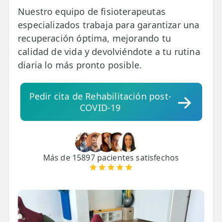
Nuestro equipo de fisioterapeutas
especializados trabaja para garantizar una
TRATAMIENTOS
✅ Punción Seca
recuperación óptima, mejorando tu
calidad de vida y devolviéndote a tu rutina
✅ Ondas de Choque
diaria lo más pronto posible.
✅ EPTE - EPI
Pedir cita de Rehabilitación post-
ESTÉTICA
COVID-19
✨ Fisioestética
✨ Radiofrecuencia INDIBA
Más de 15897 pacientes satisfechos
✨ Drenaje Linfático Manual
✨ Presoterapia
✨ Cicatrices y Estrías