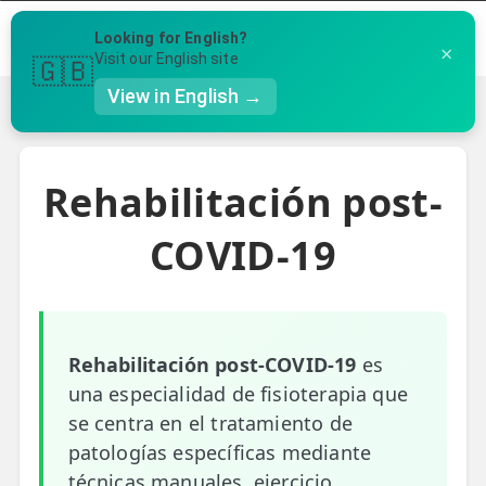
Menú
Looking for English?
×
Llámanos al 91 005 23 63
Visit our English site
🇬🇧
View in English →
Volver
👤 Mi Cuenta
Te puede ser útil
Rehabilitación post-
☕ Acerca
Ubicación de nuestras clínicas
🤔 Preguntas Frecuentes
COVID-19
Preguntas Frecuentes
🔍 Buscador
🇬🇧 English
Rehabilitación post-COVID-19
es
GENERAL
una especialidad de fisioterapia que
👩‍⚕️ Fisioterapeutas
se centra en el tratamiento de
patologías específicas mediante
🔍 Especialidades
técnicas manuales, ejercicio