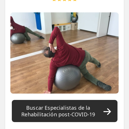
📍 Bravo Murillo
📍 Getafe
TIENDA
🛍️ Tienda Bonos
🛍️ Tienda Productos Fisioterapia
🎁 Tarjetas Regalo
🛒 Carrito
❤️ Ofertas
CONTACTO
Buscar Especialistas de la
☎️ 91 005 23 63
Rehabilitación post-COVID-19
📧 Contacta