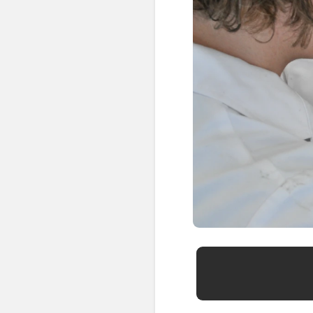
📍 Bravo Murillo
📍 Getafe
TIENDA
🛍️ Tienda Bonos
🛍️ Tienda Productos Fisioterapia
🎁 Tarjetas Regalo
🛒 Carrito
❤️ Ofertas
CONTACTO
☎️ 91 005 23 63
📧 Contacta