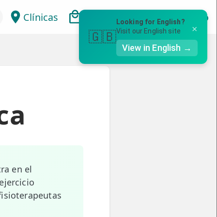
Clínicas
Bonos
Mi Área
Con
Looking for English?
×
Visit our English site
🇬🇧
View in English →
ica
ra en el
ejercicio
fisioterapeutas