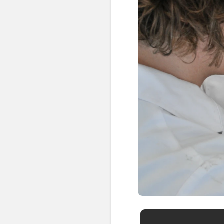
👶 Fisioterapia Pediátrica
TRATAMIENTOS
✅ Punción Seca
✅ Ondas de Choque
✅ EPTE - EPI
ESTÉTICA
✨ Fisioestética
✨ Radiofrecuencia INDIBA
✨ Drenaje Linfático Manual
✨ Presoterapia
✨ Cicatrices y Estrías