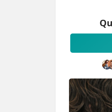
ESPECIALIDADES
🩻 Fisioterapia Traumatológica
Qu
😧 Fisioterapia ATM
🦴 Osteopatía
🫶 Suelo Pélvico
💆 Masajes Madrid
🏅 Fisioterapia Deportiva
🧠 Fisioterapia Neurológica
🧍 Fisioterapia Vestibular
🫁 Fisioterapia Respiratoria