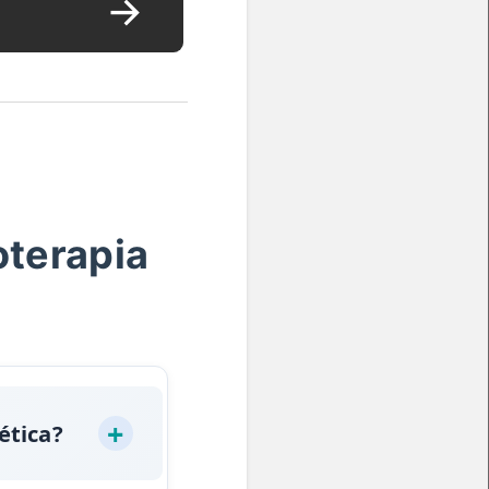
oterapia
ética?