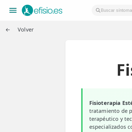
Volver
👤 Mi Cuenta
☕ Acerca
Fi
🤔 Preguntas Frecuentes
🔍 Buscador
🇬🇧 English
Fisioterapia Est
GENERAL
tratamiento de p
👩‍⚕️ Fisioterapeutas
terapéutico y te
especializados c
🔍 Especialidades