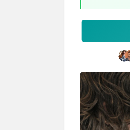
💆‍♀️ Tratamientos
😓 Síntomas
📅 Pedir Cita
📰 Blog
🏢 Empresas
UBICACIONES
🔍 Buscador Clínicas
📍 Barrio del Pilar
📍 Chamberí - Centro
📍 Barrio Salamanca
📍 Carabanchel - Usera