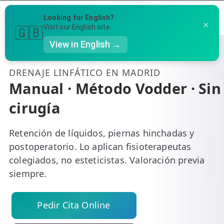
Menú
Looking for English?
×
Llámanos al 91 005 23 63
Visit our English site
🇬🇧
View in English →
👤 Mi Cuenta
DRENAJE LINFÁTICO EN MADRID
Te puede ser útil
Manual · Método Vodder · Sin
☕ Acerca
cirugía
Ubicación de nuestras clínicas
🤔 Preguntas Frecuentes
Preguntas Frecuentes
🔍 Buscador
Retención de líquidos, piernas hinchadas y
postoperatorio. Lo aplican fisioterapeutas
🇬🇧 English
colegiados, no esteticistas. Valoración previa
siempre.
GENERAL
👩‍⚕️ Fisioterapeutas
Pedir Cita Online
🔍 Especialidades