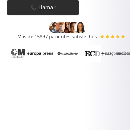
💆‍♀️ Tratamientos
📞 Llamar
😓 Síntomas
📅 Pedir Cita
Más de 15897 pacientes satisfechos
📰 Blog
🏢 Empresas
UBICACIONES
🔍 Buscador Clínicas
📍 Barrio del Pilar
📍 Chamberí - Centro
📍 Barrio Salamanca
📍 Carabanchel - Usera