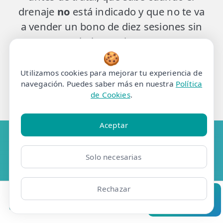
drenaje
no
está indicado y que no te va
a vender un bono de diez sesiones sin
haberte visto.
🍪
Sin cirugía, sin agujas, sin inyectables.
Utilizamos cookies para mejorar tu experiencia de
Y sin prometerte resultados que la
navegación. Puedes saber más en nuestra
Política
técnica no da.
de Cookies
.
Aceptar
PRECIOS
Precio del Drenaje Linfático
Solo necesarias
en Madrid
Rechazar
Sesión Individual
Clínicas
Bonos
Mi Área
Contacto
Pide cita