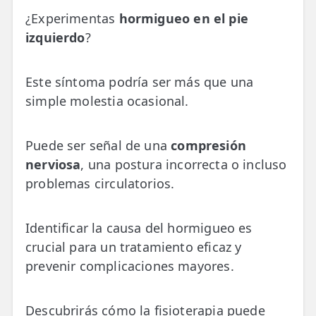
💆‍♀️ Tratamientos
¿Experimentas
hormigueo en el pie
izquierdo
?
😓 Síntomas
📅 Pedir Cita
Este síntoma podría ser más que una
📰 Blog
simple molestia ocasional.
🏢 Empresas
Puede ser señal de una
compresión
nerviosa
, una postura incorrecta o incluso
UBICACIONES
problemas circulatorios.
🔍 Buscador Clínicas
📍 Barrio del Pilar
Identificar la causa del hormigueo es
📍 Chamberí - Centro
crucial para un tratamiento eficaz y
prevenir complicaciones mayores.
📍 Barrio Salamanca
📍 Carabanchel - Usera
Descubrirás cómo la fisioterapia puede