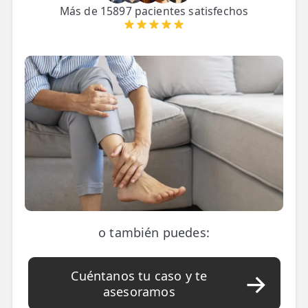
LESIONES
Más de 15897 pacientes satisfechos
FRECUENTES
Rotura Fibrilar
Dolor de Cabeza
Trocanteritis
Hernia Discal
Fascitis Plantar
Lumbalgia
Ciática
Bursitis de Hombro
o también puedes:
Síndrome Piramidal
Cuéntanos tu caso y te
Tendinitis de Aquiles
asesoramos