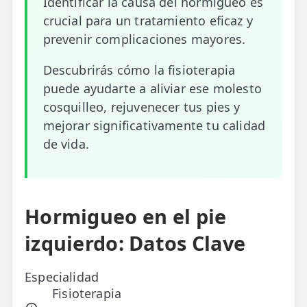
Identificar la causa del hormigueo es
crucial para un tratamiento eficaz y
ESPECIALIDADES
prevenir complicaciones mayores.
🩻 Fisioterapia Traumatológica
Descubrirás cómo la fisioterapia
😧 Fisioterapia ATM
puede ayudarte a aliviar ese molesto
🦴 Osteopatía
cosquilleo, rejuvenecer tus pies y
mejorar significativamente tu calidad
🫶 Suelo Pélvico
de vida.
💆 Masajes Madrid
🏅 Fisioterapia Deportiva
Hormigueo en el pie
🧠 Fisioterapia Neurológica
izquierdo: Datos Clave
🧍 Fisioterapia Vestibular
🫁 Fisioterapia Respiratoria
Especialidad
Fisioterapia
👶 Fisioterapia Pediátrica