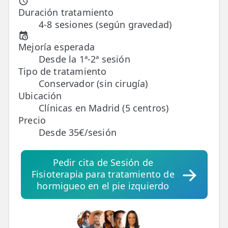
Duración tratamiento
4-8 sesiones (según gravedad)
TRATAMIENTOS
✅ Punción Seca
Mejoría esperada
Desde la 1ª-2ª sesión
✅ Ondas de Choque
Tipo de tratamiento
✅ EPTE - EPI
Conservador (sin cirugía)
Ubicación
Clínicas en Madrid (5 centros)
ESTÉTICA
Precio
✨ Fisioestética
Desde 35€/sesión
✨ Radiofrecuencia INDIBA
Pedir cita de Sesión de
✨ Drenaje Linfático Manual
Fisioterapia para tratamiento de
✨ Presoterapia
hormigueo en el pie izquierdo
✨ Cicatrices y Estrías