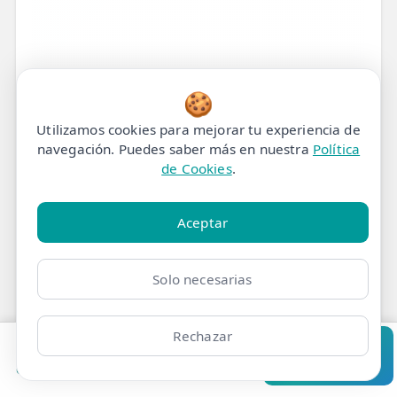
🍪
Utilizamos cookies para mejorar tu experiencia de
navegación. Puedes saber más en nuestra
Política
de Cookies
.
Aceptar
Solo necesarias
Rechazar
¿Por qué sientes
Pedir cita
Consultar
Clínicas
Bonos
Mi Área
Contacto
Pide cita
hormigueo en el pie