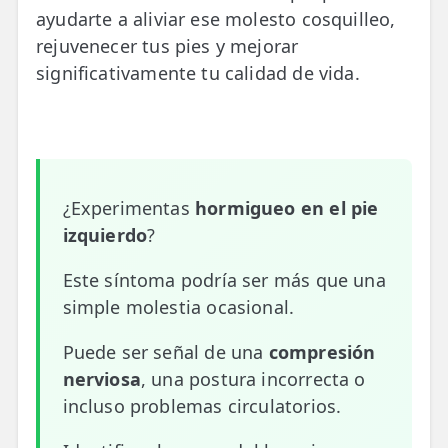
ayudarte a aliviar ese molesto cosquilleo,
📍 Bravo Murillo
rejuvenecer tus pies y mejorar
📍 Getafe
significativamente tu calidad de vida.
TIENDA
🛍️ Tienda Bonos
🛍️ Tienda Productos Fisioterapia
¿Experimentas
hormigueo en el pie
🎁 Tarjetas Regalo
izquierdo
?
🛒 Carrito
Este síntoma podría ser más que una
simple molestia ocasional.
❤️ Ofertas
Puede ser señal de una
compresión
CONTACTO
nerviosa
, una postura incorrecta o
☎️ 91 005 23 63
incluso problemas circulatorios.
📧 Contacta