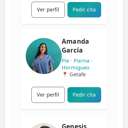
Ver perfil
Pedir cita
Amanda
García
Pie · Pierna ·
Hormigueo
📍 Getafe
Ver perfil
Pedir cita
Genesis