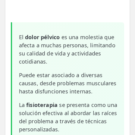
📍 Bravo Murillo
📍 Getafe
TIENDA
El
dolor pélvico
es una molestia que
🛍️ Tienda Bonos
afecta a muchas personas, limitando
su calidad de vida y actividades
🛍️ Tienda Productos Fisioterapia
cotidianas.
🎁 Tarjetas Regalo
Puede estar asociado a diversas
🛒 Carrito
causas, desde problemas musculares
hasta disfunciones internas.
❤️ Ofertas
La
fisioterapia
se presenta como una
CONTACTO
solución efectiva al abordar las raíces
☎️ 91 005 23 63
del problema a través de técnicas
personalizadas.
📧 Contacta