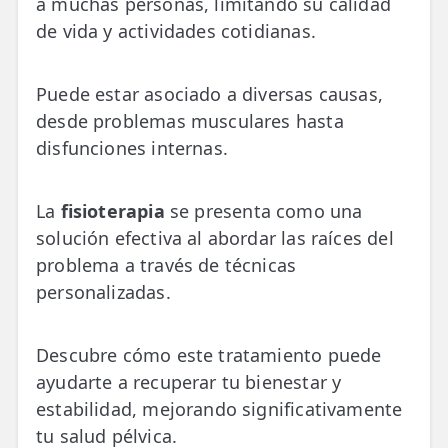
a muchas personas, limitando su calidad
💆‍♀️ Tratamientos
de vida y actividades cotidianas.
😓 Síntomas
Puede estar asociado a diversas causas,
📅 Pedir Cita
desde problemas musculares hasta
📰 Blog
disfunciones internas.
🏢 Empresas
La
fisioterapia
se presenta como una
UBICACIONES
solución efectiva al abordar las raíces del
🔍 Buscador Clínicas
problema a través de técnicas
personalizadas.
📍 Barrio del Pilar
📍 Chamberí - Centro
Descubre cómo este tratamiento puede
ayudarte a recuperar tu bienestar y
📍 Barrio Salamanca
estabilidad, mejorando significativamente
📍 Carabanchel - Usera
tu salud pélvica.