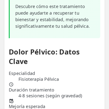
Descubre cómo este tratamiento
ESPECIALIDADES
puede ayudarte a recuperar tu
🩻 Fisioterapia Traumatológica
bienestar y estabilidad, mejorando
significativamente tu salud pélvica.
😧 Fisioterapia ATM
🦴 Osteopatía
🫶 Suelo Pélvico
Dolor Pélvico: Datos
💆 Masajes Madrid
Clave
🏅 Fisioterapia Deportiva
Especialidad
🧠 Fisioterapia Neurológica
Fisioterapia Pélvica
🧍 Fisioterapia Vestibular
Duración tratamiento
4-8 sesiones (según gravedad)
🫁 Fisioterapia Respiratoria
Mejoría esperada
👶 Fisioterapia Pediátrica