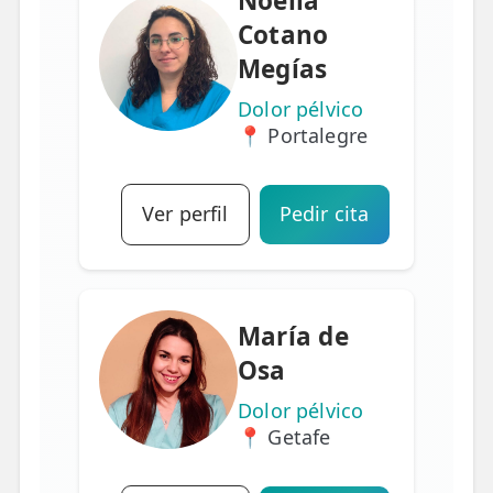
Noelia
Cotano
Megías
Dolor pélvico
📍 Portalegre
Ver perfil
Pedir cita
María de
Osa
Dolor pélvico
📍 Getafe