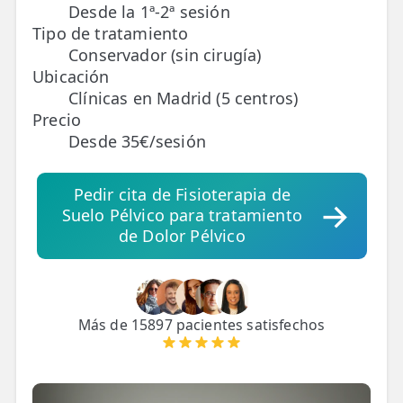
Desde la 1ª-2ª sesión
Tipo de tratamiento
TRATAMIENTOS
Conservador (sin cirugía)
✅ Punción Seca
Ubicación
Clínicas en Madrid (5 centros)
✅ Ondas de Choque
Precio
Desde 35€/sesión
✅ EPTE - EPI
ESTÉTICA
Pedir cita de Fisioterapia de
✨ Fisioestética
Suelo Pélvico para tratamiento
de Dolor Pélvico
✨ Radiofrecuencia INDIBA
✨ Drenaje Linfático Manual
Más de 15897 pacientes satisfechos
✨ Presoterapia
✨ Cicatrices y Estrías