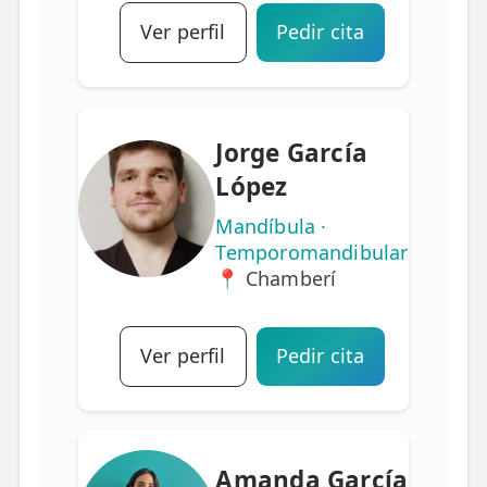
Ver perfil
Pedir cita
Jorge García
López
Mandíbula ·
Temporomandibular
📍 Chamberí
Ver perfil
Pedir cita
Amanda García