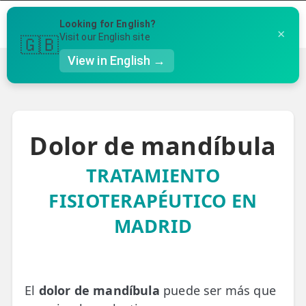
Menú
Looking for English?
×
Llámanos al 91 005 23 63
Visit our English site
🇬🇧
View in English →
Inicio
›
Sintomas
›
Dolor de mandíbula
👤 Mi Cuenta
Te puede ser útil
☕ Acerca
Dolor de mandíbula
Ubicación de nuestras clínicas
🤔 Preguntas Frecuentes
Preguntas Frecuentes
TRATAMIENTO
🔍 Buscador
FISIOTERAPÉUTICO EN
🇬🇧 English
MADRID
GENERAL
👩‍⚕️ Fisioterapeutas
🔍 Especialidades
El
dolor de mandíbula
puede ser más que