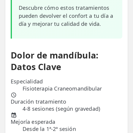
Descubre cómo estos tratamientos
ESPECIALIDADES
pueden devolver el confort a tu día a
🩻 Fisioterapia Traumatológica
día y mejorar tu calidad de vida.
😧 Fisioterapia ATM
🦴 Osteopatía
Dolor de mandíbula:
🫶 Suelo Pélvico
Datos Clave
💆 Masajes Madrid
Especialidad
🏅 Fisioterapia Deportiva
Fisioterapia Craneomandibular
🧠 Fisioterapia Neurológica
Duración tratamiento
🧍 Fisioterapia Vestibular
4-8 sesiones (según gravedad)
🫁 Fisioterapia Respiratoria
Mejoría esperada
Desde la 1ª-2ª sesión
👶 Fisioterapia Pediátrica