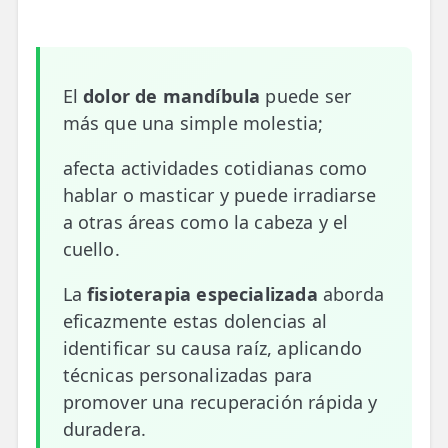
📍 Bravo Murillo
📍 Getafe
El
dolor de mandíbula
puede ser
TIENDA
más que una simple molestia;
🛍️ Tienda Bonos
afecta actividades cotidianas como
🛍️ Tienda Productos Fisioterapia
hablar o masticar y puede irradiarse
a otras áreas como la cabeza y el
🎁 Tarjetas Regalo
cuello.
🛒 Carrito
La
fisioterapia especializada
aborda
❤️ Ofertas
eficazmente estas dolencias al
identificar su causa raíz, aplicando
CONTACTO
técnicas personalizadas para
☎️ 91 005 23 63
promover una recuperación rápida y
duradera.
📧 Contacta