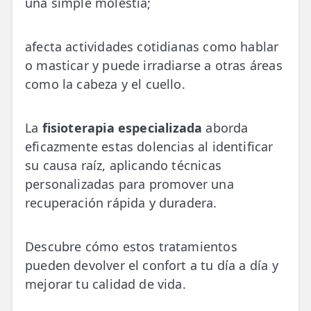
una simple molestia;
💆‍♀️ Tratamientos
😓 Síntomas
afecta actividades cotidianas como hablar
o masticar y puede irradiarse a otras áreas
📅 Pedir Cita
como la cabeza y el cuello.
📰 Blog
La
fisioterapia especializada
aborda
🏢 Empresas
eficazmente estas dolencias al identificar
UBICACIONES
su causa raíz, aplicando técnicas
🔍 Buscador Clínicas
personalizadas para promover una
recuperación rápida y duradera.
📍 Barrio del Pilar
📍 Chamberí - Centro
Descubre cómo estos tratamientos
pueden devolver el confort a tu día a día y
📍 Barrio Salamanca
mejorar tu calidad de vida.
📍 Carabanchel - Usera