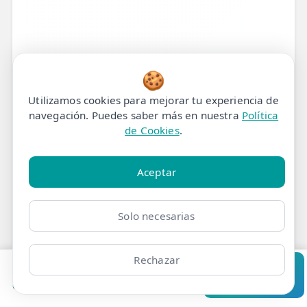
🍪
Utilizamos cookies para mejorar tu experiencia de
navegación. Puedes saber más en nuestra
Política
de Cookies
.
Aceptar
¿Tu Mandíbula Te Pide
Ayuda a Gritos? Descubre
Solo necesarias
el Alivio Duradero con la
Fisioterapia Especializada
Rechazar
Pedir cita
Consultar
Clínicas
Bonos
Mi Área
Contacto
Pide cita
¿Sientes un "clic" cada vez que abres la