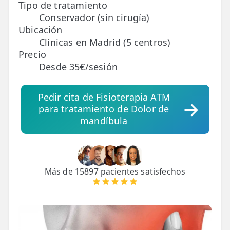
Tipo de tratamiento
Conservador (sin cirugía)
TRATAMIENTOS
Ubicación
✅ Punción Seca
Clínicas en Madrid (5 centros)
Precio
✅ Ondas de Choque
Desde 35€/sesión
✅ EPTE - EPI
Pedir cita de Fisioterapia ATM
para tratamiento de Dolor de
ESTÉTICA
mandíbula
✨ Fisioestética
✨ Radiofrecuencia INDIBA
✨ Drenaje Linfático Manual
Más de 15897 pacientes satisfechos
✨ Presoterapia
✨ Cicatrices y Estrías