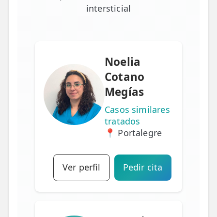
intersticial
Noelia
Cotano
Megías
Casos similares
tratados
📍 Portalegre
Ver perfil
Pedir cita