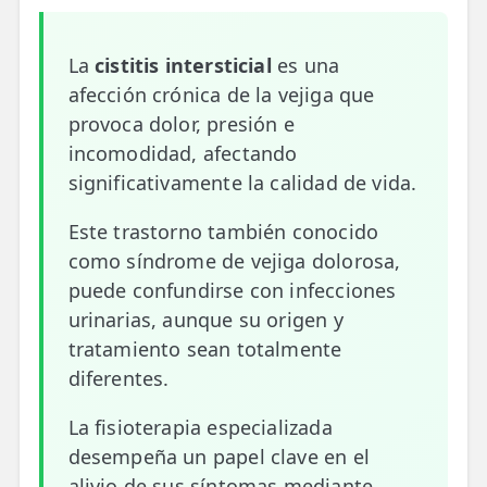
📍 Bravo Murillo
La
cistitis intersticial
es una
📍 Getafe
afección crónica de la vejiga que
provoca dolor, presión e
TIENDA
incomodidad, afectando
🛍️ Tienda Bonos
significativamente la calidad de vida.
🛍️ Tienda Productos Fisioterapia
Este trastorno también conocido
🎁 Tarjetas Regalo
como síndrome de vejiga dolorosa,
puede confundirse con infecciones
🛒 Carrito
urinarias, aunque su origen y
❤️ Ofertas
tratamiento sean totalmente
diferentes.
CONTACTO
La fisioterapia especializada
☎️ 91 005 23 63
desempeña un papel clave en el
📧 Contacta
alivio de sus síntomas mediante