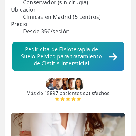
Conservador (sin cirugía)
Ubicación
TRATAMIENTOS
Clínicas en Madrid (5 centros)
✅ Punción Seca
Precio
Desde 35€/sesión
✅ Ondas de Choque
✅ EPTE - EPI
Pedir cita de Fisioterapia de
Suelo Pélvico para tratamiento
de Cistitis intersticial
ESTÉTICA
✨ Fisioestética
✨ Radiofrecuencia INDIBA
Más de 15897 pacientes satisfechos
✨ Drenaje Linfático Manual
✨ Presoterapia
✨ Cicatrices y Estrías