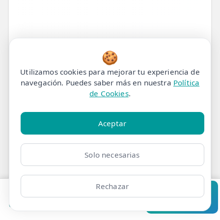
🍪
Utilizamos cookies para mejorar tu experiencia de
navegación. Puedes saber más en nuestra
Política
de Cookies
.
Aceptar
Cistitis Intersticial:
Recupera tu Bienestar y
Solo necesarias
Di Adiós al Dolor de
Rechazar
Vejiga
Pedir cita
Consultar
Clínicas
Bonos
Mi Área
Contacto
Pide cita