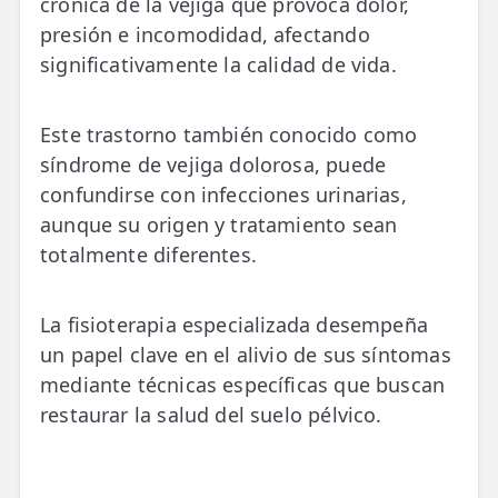
crónica de la vejiga que provoca dolor,
💆‍♀️ Tratamientos
presión e incomodidad, afectando
significativamente la calidad de vida.
😓 Síntomas
📅 Pedir Cita
Este trastorno también conocido como
📰 Blog
síndrome de vejiga dolorosa, puede
confundirse con infecciones urinarias,
🏢 Empresas
aunque su origen y tratamiento sean
totalmente diferentes.
UBICACIONES
🔍 Buscador Clínicas
La fisioterapia especializada desempeña
📍 Barrio del Pilar
un papel clave en el alivio de sus síntomas
mediante técnicas específicas que buscan
📍 Chamberí - Centro
restaurar la salud del suelo pélvico.
📍 Barrio Salamanca
📍 Carabanchel - Usera