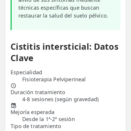
técnicas específicas que buscan
ESPECIALIDADES
restaurar la salud del suelo pélvico.
🩻 Fisioterapia Traumatológica
😧 Fisioterapia ATM
🦴 Osteopatía
Cistitis intersticial: Datos
Clave
🫶 Suelo Pélvico
💆 Masajes Madrid
Especialidad
Fisioterapia Pelviperineal
🏅 Fisioterapia Deportiva
Duración tratamiento
🧠 Fisioterapia Neurológica
4-8 sesiones (según gravedad)
🧍 Fisioterapia Vestibular
Mejoría esperada
🫁 Fisioterapia Respiratoria
Desde la 1ª-2ª sesión
Tipo de tratamiento
👶 Fisioterapia Pediátrica