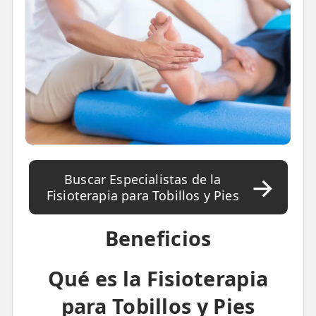
📍 Bravo Murillo
📍 Getafe
TIENDA
🛍️ Tienda Bonos
🛍️ Tienda Productos Fisioterapia
🎁 Tarjetas Regalo
Buscar Especialistas de la
🛒 Carrito
Fisioterapia para Tobillos y Pies
❤️ Ofertas
Beneficios
CONTACTO
Qué es la Fisioterapia
☎️ 91 005 23 63
para Tobillos y Pies
📧 Contacta