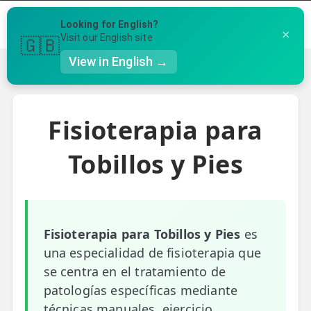
Menú
Looking for English?
×
Llámanos al 91 005 23 63
Visit our English site
🇬🇧
View in English →
Volver
👤 Mi Cuenta
Te puede ser útil
Fisioterapia para
☕ Acerca
Ubicación de nuestras clínicas
🤔 Preguntas Frecuentes
Tobillos y Pies
Preguntas Frecuentes
🔍 Buscador
🇬🇧 English
Fisioterapia para Tobillos y Pies
es
GENERAL
una especialidad de fisioterapia que
👩‍⚕️ Fisioterapeutas
se centra en el tratamiento de
patologías específicas mediante
🔍 Especialidades
técnicas manuales, ejercicio