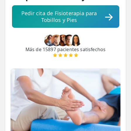
ESPECIALIDADES
Pedir cita de Fisioterapia para
🩻 Fisioterapia Traumatológica
Tobillos y Pies
😧 Fisioterapia ATM
🦴 Osteopatía
Más de 15897 pacientes satisfechos
🫶 Suelo Pélvico
💆 Masajes Madrid
🏅 Fisioterapia Deportiva
🧠 Fisioterapia Neurológica
🧍 Fisioterapia Vestibular
🫁 Fisioterapia Respiratoria
👶 Fisioterapia Pediátrica