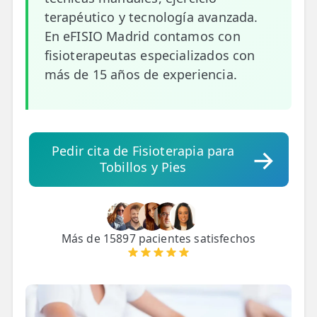
💆‍♀️ Tratamientos
terapéutico y tecnología avanzada.
En eFISIO Madrid contamos con
😓 Síntomas
fisioterapeutas especializados con
📅 Pedir Cita
más de 15 años de experiencia.
📰 Blog
🏢 Empresas
Pedir cita de Fisioterapia para
Tobillos y Pies
UBICACIONES
🔍 Buscador Clínicas
📍 Barrio del Pilar
Más de 15897 pacientes satisfechos
📍 Chamberí - Centro
📍 Barrio Salamanca
📍 Carabanchel - Usera