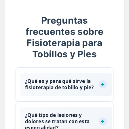
Preguntas
frecuentes sobre
Fisioterapia para
Tobillos y Pies
¿Qué es y para qué sirve la
fisioterapia de tobillo y pie?
La fisioterapia de tobillo y
pie
es
una rama especializada de la
¿Qué tipo de lesiones y
fisioterapia centrada en el
dolores se tratan con esta
diagnóstico, tratamiento y
especialidad?