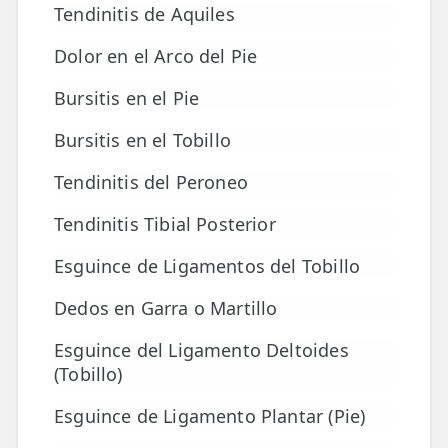
LESIONES
Tendinitis de Aquiles
FRECUENTES
Rotura Fibrilar
Dolor en el Arco del Pie
Dolor de Cabeza
Bursitis en el Pie
Trocanteritis
Bursitis en el Tobillo
Hernia Discal
Tendinitis del Peroneo
Fascitis Plantar
Tendinitis Tibial Posterior
Lumbalgia
Esguince de Ligamentos del Tobillo
Ciática
Dedos en Garra o Martillo
Bursitis de Hombro
Esguince del Ligamento Deltoides
Síndrome Piramidal
(Tobillo)
Tendinitis de Aquiles
Esguince de Ligamento Plantar (Pie)