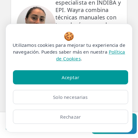
especialista en INDIBA y
EPI. Wayra combina
técnicas manuales con
tecnología avanzada
para aliviar el dolor y
🍪
acelerar tu...
Utilizamos cookies para mejorar tu experiencia de
navegación. Puedes saber más en nuestra
Política
📍 Clínica Carabanchel
de Cookies
.
Usera, Calle Portalegre,
77, 28025 Madrid
Aceptar
Más info
Pedir cita
Solo necesarias
Rechazar
Lina Benkirane
Clínicas
Bonos
Mi Área
Contacto
Pide cita
Especialista en