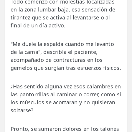
Todo comenzó con molestias localizadas
LESIONES
FRECUENTES
en la zona lumbar baja, esa sensación de
Rotura Fibrilar
tirantez que se activa al levantarse o al
Dolor de Cabeza
final de un día activo.
Trocanteritis
"Me duele la espalda cuando me levanto
Hernia Discal
de la cama", describía el paciente,
acompañado de contracturas en los
Fascitis Plantar
gemelos que surgían tras esfuerzos físicos.
Lumbalgia
Ciática
¿Has sentido alguna vez esos calambres en
las pantorrillas al caminar o correr, como si
Bursitis de Hombro
los músculos se acortaran y no quisieran
soltarse?
Síndrome Piramidal
Tendinitis de Aquiles
Pronto, se sumaron dolores en los talones