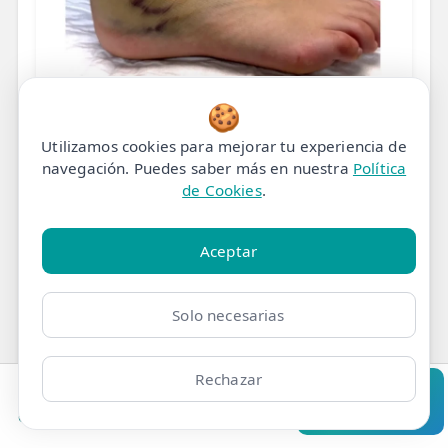
🍪
LESION
Lesiones Deportivas en
Utilizamos cookies para mejorar tu experiencia de
navegación. Puedes saber más en nuestra
Política
Adolescentes
de Cookies
.
Aceptar
Solo necesarias
Rechazar
Clínicas
Bonos
Mi Área
Contacto
Pide cita