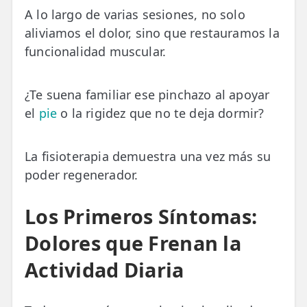
A lo largo de varias sesiones, no solo
aliviamos el dolor, sino que restauramos la
TRATAMIENTOS
funcionalidad muscular.
✅ Punción Seca
✅ Ondas de Choque
¿Te suena familiar ese pinchazo al apoyar
✅ EPTE - EPI
el
pie
o la rigidez que no te deja dormir?
ESTÉTICA
La fisioterapia demuestra una vez más su
✨ Fisioestética
poder regenerador.
✨ Radiofrecuencia INDIBA
Los Primeros Síntomas:
✨ Drenaje Linfático Manual
Dolores que Frenan la
✨ Presoterapia
Actividad Diaria
✨ Cicatrices y Estrías