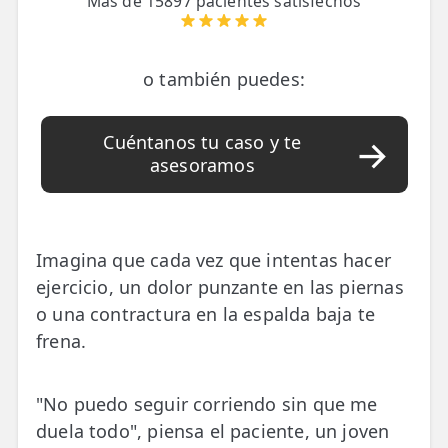
Más de 15897 pacientes satisfechos
📍 Bravo Murillo
📍 Getafe
o también puedes:
TIENDA
Cuéntanos tu caso y te
🛍️ Tienda Bonos
asesoramos
🛍️ Tienda Productos Fisioterapia
🎁 Tarjetas Regalo
Imagina que cada vez que intentas hacer
🛒 Carrito
ejercicio, un dolor punzante en las piernas
o una contractura en la espalda baja te
❤️ Ofertas
frena.
CONTACTO
☎️ 91 005 23 63
"No puedo seguir corriendo sin que me
duela todo", piensa el paciente, un joven
📧 Contacta