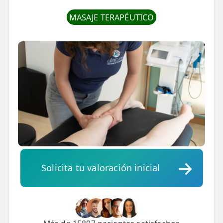
💆‍♀️ Tratamientos
MASAJE TERAPÉUTICO
😓 Síntomas
📅 Pedir Cita
📰 Blog
🏢 Empresas
UBICACIONES
🔍 Buscador Clínicas
📍 Barrio del Pilar
Solicita tu valoración inicial
📍 Chamberí - Centro
📍 Barrio Salamanca
📍 Carabanchel - Usera