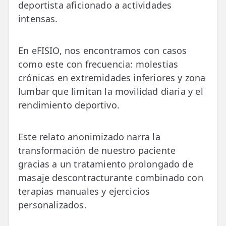
deportista aficionado a actividades
intensas.
ESPECIALIDADES
🩻 Fisioterapia Traumatológica
En eFISIO, nos encontramos con casos
😧 Fisioterapia ATM
como este con frecuencia: molestias
🦴 Osteopatía
crónicas en extremidades inferiores y zona
lumbar que limitan la movilidad diaria y el
🫶 Suelo Pélvico
rendimiento deportivo.
💆 Masajes Madrid
Este relato anonimizado narra la
🏅 Fisioterapia Deportiva
transformación de nuestro paciente
🧠 Fisioterapia Neurológica
gracias a un tratamiento prolongado de
masaje descontracturante combinado con
🧍 Fisioterapia Vestibular
terapias manuales y ejercicios
🫁 Fisioterapia Respiratoria
personalizados.
👶 Fisioterapia Pediátrica