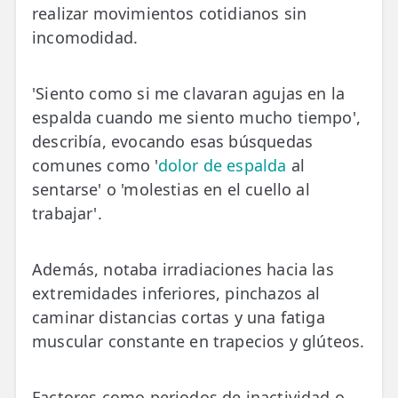
LESIONES
realizar movimientos cotidianos sin
FRECUENTES
Rotura Fibrilar
incomodidad.
Dolor de Cabeza
'Siento como si me clavaran agujas en la
Trocanteritis
espalda cuando me siento mucho tiempo',
describía, evocando esas búsquedas
Hernia Discal
comunes como '
dolor de espalda
al
Fascitis Plantar
sentarse' o 'molestias en el cuello al
trabajar'.
Lumbalgia
Ciática
Además, notaba irradiaciones hacia las
extremidades inferiores, pinchazos al
Bursitis de Hombro
caminar distancias cortas y una fatiga
Síndrome Piramidal
muscular constante en trapecios y glúteos.
Tendinitis de Aquiles
Factores como periodos de inactividad o