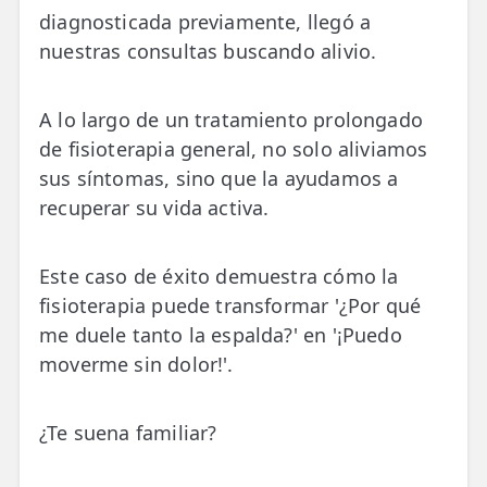
diagnosticada previamente, llegó a
ESPECIALIDADES
nuestras consultas buscando alivio.
🩻 Fisioterapia Traumatológica
😧 Fisioterapia ATM
A lo largo de un tratamiento prolongado
de fisioterapia general, no solo aliviamos
🦴 Osteopatía
sus síntomas, sino que la ayudamos a
recuperar su vida activa.
🫶 Suelo Pélvico
💆 Masajes Madrid
Este caso de éxito demuestra cómo la
🏅 Fisioterapia Deportiva
fisioterapia puede transformar '¿Por qué
me duele tanto la espalda?' en '¡Puedo
🧠 Fisioterapia Neurológica
moverme sin dolor!'.
🧍 Fisioterapia Vestibular
¿Te suena familiar?
🫁 Fisioterapia Respiratoria
👶 Fisioterapia Pediátrica