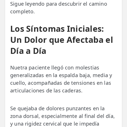
Sigue leyendo para descubrir el camino
completo.
TRATAMIENTOS
✅ Punción Seca
Los Síntomas Iniciales:
✅ Ondas de Choque
Un Dolor que Afectaba el
✅ EPTE - EPI
Día a Día
ESTÉTICA
Nuetra paciente llegó con molestias
✨ Fisioestética
generalizadas en la espalda baja, media y
✨ Radiofrecuencia INDIBA
cuello, acompañadas de tensiones en las
articulaciones de las caderas.
✨ Drenaje Linfático Manual
✨ Presoterapia
Se quejaba de dolores punzantes en la
✨ Cicatrices y Estrías
zona dorsal, especialmente al final del día,
y una rigidez cervical que le impedía