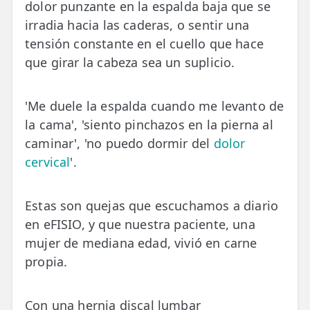
dolor punzante en la espalda baja que se
📍 Bravo Murillo
irradia hacia las caderas, o sentir una
tensión constante en el cuello que hace
📍 Getafe
que girar la cabeza sea un suplicio.
TIENDA
🛍️ Tienda Bonos
'Me duele la espalda cuando me levanto de
la cama', 'siento pinchazos en la pierna al
🛍️ Tienda Productos Fisioterapia
caminar', 'no puedo dormir del
dolor
🎁 Tarjetas Regalo
cervical
'.
🛒 Carrito
Estas son quejas que escuchamos a diario
❤️ Ofertas
en eFISIO, y que nuestra paciente, una
mujer de mediana edad, vivió en carne
CONTACTO
propia.
☎️ 91 005 23 63
📧 Contacta
Con una hernia discal lumbar