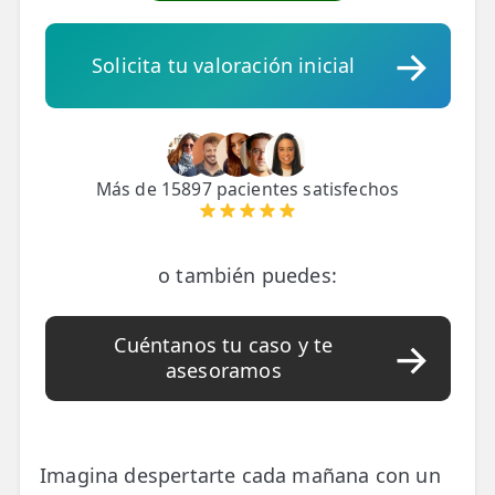
💆‍♀️ Tratamientos
Solicita tu valoración inicial
😓 Síntomas
📅 Pedir Cita
📰 Blog
Más de 15897 pacientes satisfechos
🏢 Empresas
UBICACIONES
o también puedes:
🔍 Buscador Clínicas
📍 Barrio del Pilar
Cuéntanos tu caso y te
asesoramos
📍 Chamberí - Centro
📍 Barrio Salamanca
Imagina despertarte cada mañana con un
📍 Carabanchel - Usera