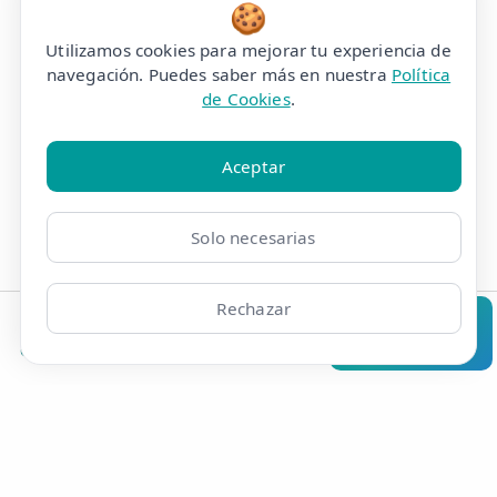
🍪
Utilizamos cookies para mejorar tu experiencia de
navegación. Puedes saber más en nuestra
Política
de Cookies
.
Aceptar
Solo necesarias
Edema o Hinchazón en la
Rechazar
Pantorrilla
Clínicas
Bonos
Mi Área
Contacto
Pide cita