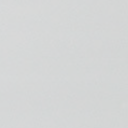
📍 Bravo Murillo
📍 Getafe
TIENDA
🛍️ Tienda Bonos
🛍️ Tienda Productos Fisioterapia
🎁 Tarjetas Regalo
🛒 Carrito
❤️ Ofertas
CONTACTO
☎️ 91 005 23 63
📧 Contacta