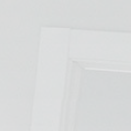
TRATAMIENTOS
✅ Punción Seca
✅ Ondas de Choque
✅ EPTE - EPI
ESTÉTICA
✨ Fisioestética
✨ Radiofrecuencia INDIBA
✨ Drenaje Linfático Manual
✨ Presoterapia
✨ Cicatrices y Estrías