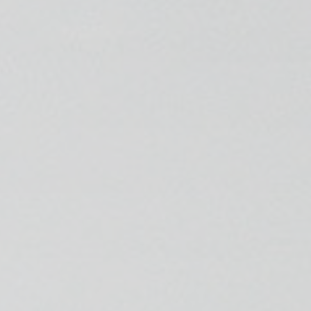
💆‍♀️ Tratamientos
😓 Síntomas
📅 Pedir Cita
📰 Blog
🏢 Empresas
UBICACIONES
🔍 Buscador Clínicas
📍 Barrio del Pilar
📍 Chamberí - Centro
📍 Barrio Salamanca
📍 Carabanchel - Usera