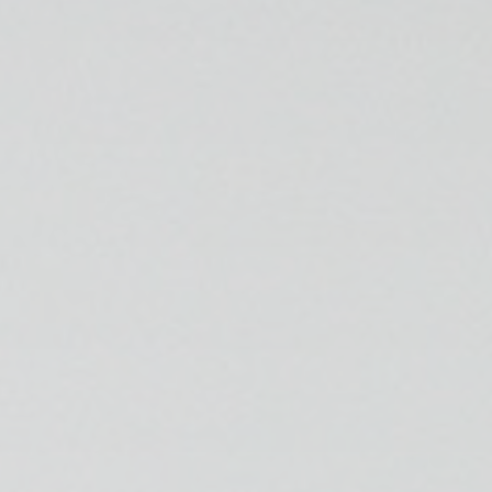
ESPECIALIDADES
🩻 Fisioterapia Traumatológica
😧 Fisioterapia ATM
🦴 Osteopatía
🫶 Suelo Pélvico
💆 Masajes Madrid
🏅 Fisioterapia Deportiva
🧠 Fisioterapia Neurológica
🧍 Fisioterapia Vestibular
🫁 Fisioterapia Respiratoria
👶 Fisioterapia Pediátrica