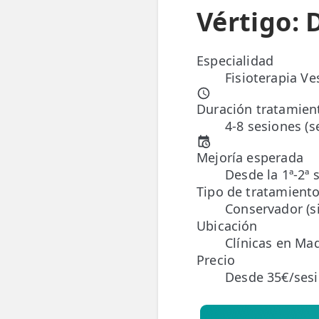
Vértigo: 
ESPECIALIDADES
🩻 Fisioterapia Traumatológica
Especialidad
Fisioterapia Ve
😧 Fisioterapia ATM
Duración tratamien
🦴 Osteopatía
4-8 sesiones (
🫶 Suelo Pélvico
Mejoría esperada
💆 Masajes Madrid
Desde la 1ª-2ª 
Tipo de tratamient
🏅 Fisioterapia Deportiva
Conservador (si
Ubicación
🧠 Fisioterapia Neurológica
Clínicas en Mad
Precio
🧍 Fisioterapia Vestibular
Desde 35€/ses
🫁 Fisioterapia Respiratoria