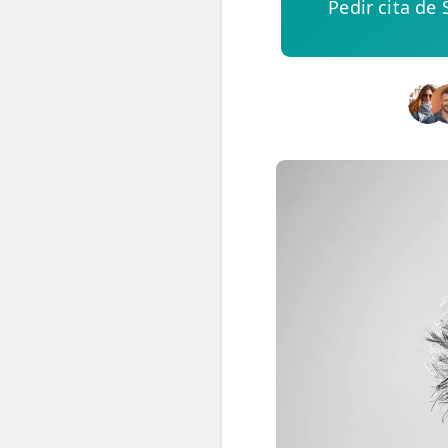
👶 Fisioterapia Pediátrica
Pedir cita de
TRATAMIENTOS
✅ Punción Seca
✅ Ondas de Choque
✅ EPTE - EPI
ESTÉTICA
✨ Fisioestética
✨ Radiofrecuencia INDIBA
✨ Drenaje Linfático Manual
✨ Presoterapia
✨ Cicatrices y Estrías