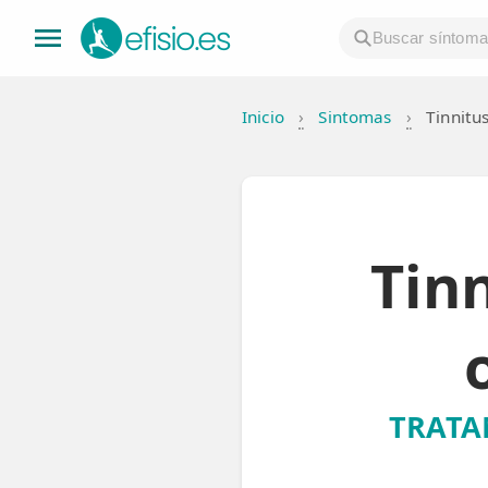
Inicio
›
Sintomas
›
Tinnitu
👤 Mi Cuenta
☕ Acerca
🤔 Preguntas Frecuentes
Tin
🔍 Buscador
🇬🇧 English
GENERAL
TRATA
👩‍⚕️ Fisioterapeutas
🔍 Especialidades