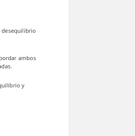
 desequilibrio
 abordar ambos
adas.
uilibrio y