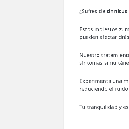
💆‍♀️ Tratamientos
¿Sufres de
tinnitus
😓 Síntomas
Estos molestos zum
📅 Pedir Cita
pueden afectar drás
📰 Blog
Nuestro tratamiento
🏢 Empresas
síntomas simultánea
UBICACIONES
🔍 Buscador Clínicas
Experimenta una mej
reduciendo el ruido
📍 Barrio del Pilar
📍 Chamberí - Centro
Tu tranquilidad y es
📍 Barrio Salamanca
📍 Carabanchel - Usera