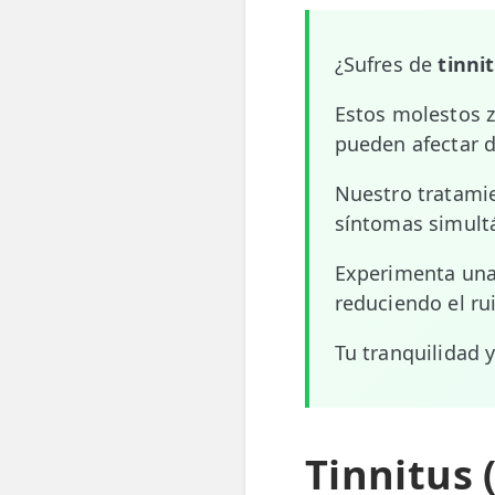
📍 Bravo Murillo
¿Sufres de
tinni
📍 Getafe
Estos molestos 
TIENDA
pueden afectar d
🛍️ Tienda Bonos
Nuestro tratamie
🛍️ Tienda Productos Fisioterapia
síntomas simultá
🎁 Tarjetas Regalo
Experimenta una 
reduciendo el ru
🛒 Carrito
Tu tranquilidad y
❤️ Ofertas
CONTACTO
☎️ 91 005 23 63
Tinnitus 
📧 Contacta