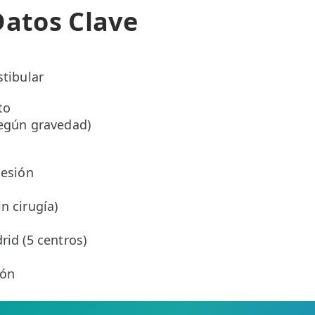
Datos Clave
stibular
to
según gravedad)
sesión
o
n cirugía)
rid (5 centros)
ión