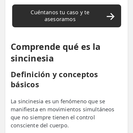
LESIONES
FRECUENTES
Rotura Fibrilar
Cuéntanos tu caso y te
asesoramos
Dolor de Cabeza
Trocanteritis
Comprende qué es la
Hernia Discal
sincinesia
Fascitis Plantar
Definición y conceptos
Lumbalgia
básicos
Ciática
Bursitis de Hombro
La sincinesia es un fenómeno que se
manifiesta en movimientos simultáneos
Síndrome Piramidal
que no siempre tienen el control
Tendinitis de Aquiles
consciente del cuerpo.