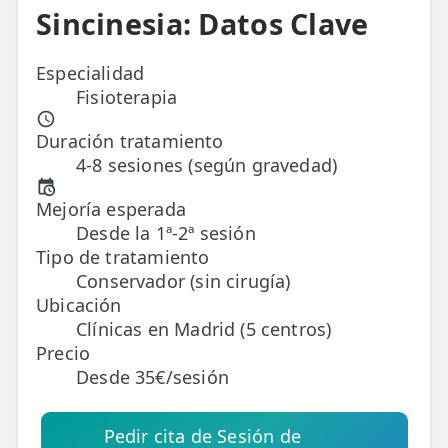
Sincinesia: Datos Clave
ESPECIALIDADES
🩻 Fisioterapia Traumatológica
Especialidad
Fisioterapia
😧 Fisioterapia ATM
Duración tratamiento
🦴 Osteopatía
4-8 sesiones (según gravedad)
🫶 Suelo Pélvico
Mejoría esperada
Desde la 1ª-2ª sesión
💆 Masajes Madrid
Tipo de tratamiento
🏅 Fisioterapia Deportiva
Conservador (sin cirugía)
Ubicación
🧠 Fisioterapia Neurológica
Clínicas en Madrid (5 centros)
Precio
🧍 Fisioterapia Vestibular
Desde 35€/sesión
🫁 Fisioterapia Respiratoria
Pedir cita de Sesión de
👶 Fisioterapia Pediátrica