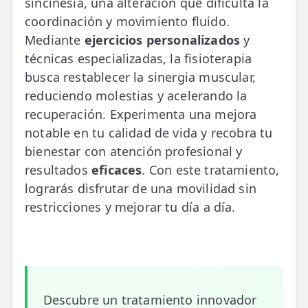
sincinesia, una alteración que dificulta la
💆‍♀️ Tratamientos
coordinación y movimiento fluido.
Mediante
ejercicios personalizados
y
😓 Síntomas
técnicas especializadas, la fisioterapia
📅 Pedir Cita
busca restablecer la sinergia muscular,
reduciendo molestias y acelerando la
📰 Blog
recuperación. Experimenta una mejora
🏢 Empresas
notable en tu calidad de vida y recobra tu
bienestar con atención profesional y
UBICACIONES
resultados
eficaces
. Con este tratamiento,
🔍 Buscador Clínicas
lograrás disfrutar de una movilidad sin
restricciones y mejorar tu día a día.
📍 Barrio del Pilar
📍 Chamberí - Centro
📍 Barrio Salamanca
📍 Carabanchel - Usera
Descubre un tratamiento innovador