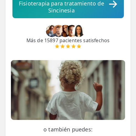
Fisioterapia para tratamiento de
Sincinesia
TRATAMIENTOS
✅ Punción Seca
✅ Ondas de Choque
Más de 15897 pacientes satisfechos
✅ EPTE - EPI
ESTÉTICA
✨ Fisioestética
✨ Radiofrecuencia INDIBA
✨ Drenaje Linfático Manual
✨ Presoterapia
✨ Cicatrices y Estrías
o también puedes: