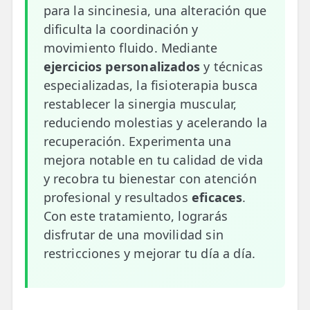
para la sincinesia, una alteración que
📍 Bravo Murillo
dificulta la coordinación y
📍 Getafe
movimiento fluido. Mediante
ejercicios personalizados
y técnicas
TIENDA
especializadas, la fisioterapia busca
🛍️ Tienda Bonos
restablecer la sinergia muscular,
reduciendo molestias y acelerando la
🛍️ Tienda Productos Fisioterapia
recuperación. Experimenta una
🎁 Tarjetas Regalo
mejora notable en tu calidad de vida
y recobra tu bienestar con atención
🛒 Carrito
profesional y resultados
eficaces
.
Con este tratamiento, lograrás
❤️ Ofertas
disfrutar de una movilidad sin
restricciones y mejorar tu día a día.
CONTACTO
☎️ 91 005 23 63
📧 Contacta