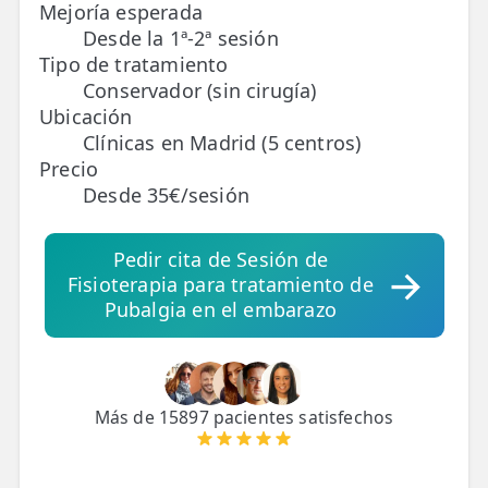
Mejoría esperada
Desde la 1ª-2ª sesión
TRATAMIENTOS
Tipo de tratamiento
✅ Punción Seca
Conservador (sin cirugía)
Ubicación
✅ Ondas de Choque
Clínicas en Madrid (5 centros)
Precio
✅ EPTE - EPI
Desde 35€/sesión
ESTÉTICA
Pedir cita de Sesión de
✨ Fisioestética
Fisioterapia para tratamiento de
✨ Radiofrecuencia INDIBA
Pubalgia en el embarazo
✨ Drenaje Linfático Manual
✨ Presoterapia
Más de 15897 pacientes satisfechos
✨ Cicatrices y Estrías