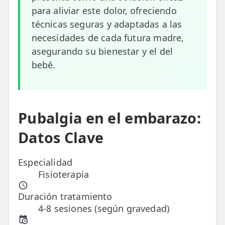
para aliviar este dolor, ofreciendo
ESPECIALIDADES
técnicas seguras y adaptadas a las
🩻 Fisioterapia Traumatológica
necesidades de cada futura madre,
asegurando su bienestar y el del
😧 Fisioterapia ATM
bebé.
🦴 Osteopatía
🫶 Suelo Pélvico
Pubalgia en el embarazo:
💆 Masajes Madrid
Datos Clave
🏅 Fisioterapia Deportiva
🧠 Fisioterapia Neurológica
Especialidad
Fisioterapia
🧍 Fisioterapia Vestibular
Duración tratamiento
🫁 Fisioterapia Respiratoria
4-8 sesiones (según gravedad)
👶 Fisioterapia Pediátrica