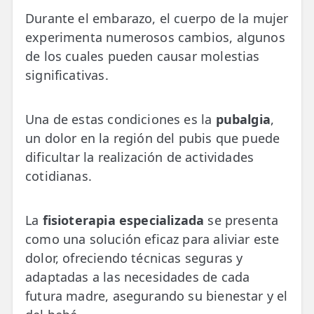
💆‍♀️ Tratamientos
Durante el embarazo, el cuerpo de la mujer
experimenta numerosos cambios, algunos
😓 Síntomas
de los cuales pueden causar molestias
📅 Pedir Cita
significativas.
📰 Blog
Una de estas condiciones es la
pubalgia
,
🏢 Empresas
un dolor en la región del pubis que puede
dificultar la realización de actividades
UBICACIONES
cotidianas.
🔍 Buscador Clínicas
📍 Barrio del Pilar
La
fisioterapia especializada
se presenta
como una solución eficaz para aliviar este
📍 Chamberí - Centro
dolor, ofreciendo técnicas seguras y
📍 Barrio Salamanca
adaptadas a las necesidades de cada
futura madre, asegurando su bienestar y el
📍 Carabanchel - Usera