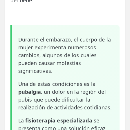
del bebé.
📍 Bravo Murillo
📍 Getafe
TIENDA
Durante el embarazo, el cuerpo de la
🛍️ Tienda Bonos
mujer experimenta numerosos
🛍️ Tienda Productos Fisioterapia
cambios, algunos de los cuales
pueden causar molestias
🎁 Tarjetas Regalo
significativas.
🛒 Carrito
Una de estas condiciones es la
❤️ Ofertas
pubalgia
, un dolor en la región del
pubis que puede dificultar la
CONTACTO
realización de actividades cotidianas.
☎️ 91 005 23 63
La
fisioterapia especializada
se
📧 Contacta
presenta como una solución eficaz