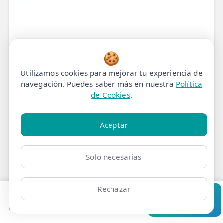
🍪
Utilizamos cookies para mejorar tu experiencia de
navegación. Puedes saber más en nuestra
Política
de Cookies
.
Aceptar
Solo necesarias
¿Qué es la pubalgia en el
Rechazar
embarazo?
Pedir cita
Consultar
Clínicas
Bonos
Mi Área
Contacto
Pide cita