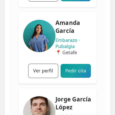
Amanda
García
Embarazo ·
Pubalgia
📍 Getafe
Ver perfil
Pedir cita
Jorge García
López