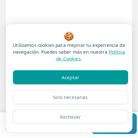
🍪
Utilizamos cookies para mejorar tu experiencia de
navegación. Puedes saber más en nuestra
Política
de Cookies
.
Aceptar
Tratamiento de
Solo necesarias
Fisioterapia para Dolor
en el hombro y brazo en
Rechazar
Pedir cita
Consultar
Madrid
Clínicas
Bonos
Mi Área
Contacto
Pide cita