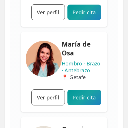
Ver perfil
Pedir cita
María de
Osa
Hombro · Brazo
· Antebrazo
📍 Getafe
Ver perfil
Pedir cita