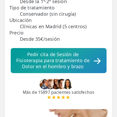
Desde la 1ª-2ª sesión
Tipo de tratamiento
TRATAMIENTOS
Conservador (sin cirugía)
✅ Punción Seca
Ubicación
Clínicas en Madrid (5 centros)
✅ Ondas de Choque
Precio
Desde 35€/sesión
✅ EPTE - EPI
Pedir cita de Sesión de
ESTÉTICA
Fisioterapia para tratamiento de
✨ Fisioestética
Dolor en el hombro y brazo
✨ Radiofrecuencia INDIBA
✨ Drenaje Linfático Manual
Más de 15897 pacientes satisfechos
✨ Presoterapia
✨ Cicatrices y Estrías