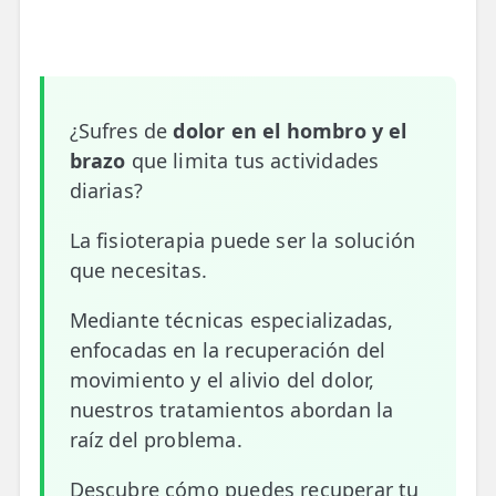
📍 Bravo Murillo
📍 Getafe
¿Sufres de
dolor en el hombro y el
TIENDA
brazo
que limita tus actividades
🛍️ Tienda Bonos
diarias?
🛍️ Tienda Productos Fisioterapia
La fisioterapia puede ser la solución
🎁 Tarjetas Regalo
que necesitas.
🛒 Carrito
Mediante técnicas especializadas,
❤️ Ofertas
enfocadas en la recuperación del
movimiento y el alivio del dolor,
CONTACTO
nuestros tratamientos abordan la
☎️ 91 005 23 63
raíz del problema.
📧 Contacta
Descubre cómo puedes recuperar tu