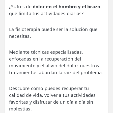
💆‍♀️ Tratamientos
¿Sufres de
dolor en el hombro y el brazo
que limita tus actividades diarias?
😓 Síntomas
📅 Pedir Cita
La fisioterapia puede ser la solución que
📰 Blog
necesitas.
🏢 Empresas
Mediante técnicas especializadas,
enfocadas en la recuperación del
UBICACIONES
movimiento y el alivio del dolor, nuestros
🔍 Buscador Clínicas
tratamientos abordan la raíz del problema.
📍 Barrio del Pilar
📍 Chamberí - Centro
Descubre cómo puedes recuperar tu
calidad de vida, volver a tus actividades
📍 Barrio Salamanca
favoritas y disfrutar de un día a día sin
molestias.
📍 Carabanchel - Usera