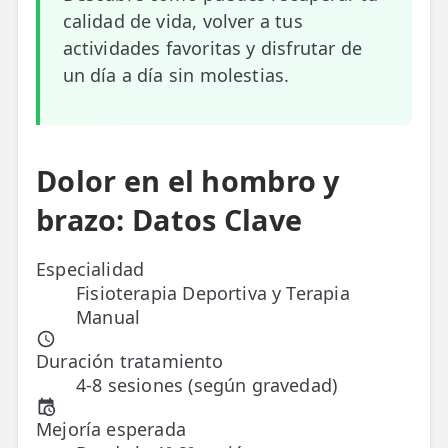
calidad de vida, volver a tus
ESPECIALIDADES
actividades favoritas y disfrutar de
🩻 Fisioterapia Traumatológica
un día a día sin molestias.
😧 Fisioterapia ATM
🦴 Osteopatía
Dolor en el hombro y
🫶 Suelo Pélvico
brazo: Datos Clave
💆 Masajes Madrid
Especialidad
🏅 Fisioterapia Deportiva
Fisioterapia Deportiva y Terapia
Manual
🧠 Fisioterapia Neurológica
🧍 Fisioterapia Vestibular
Duración tratamiento
4-8 sesiones (según gravedad)
🫁 Fisioterapia Respiratoria
Mejoría esperada
👶 Fisioterapia Pediátrica