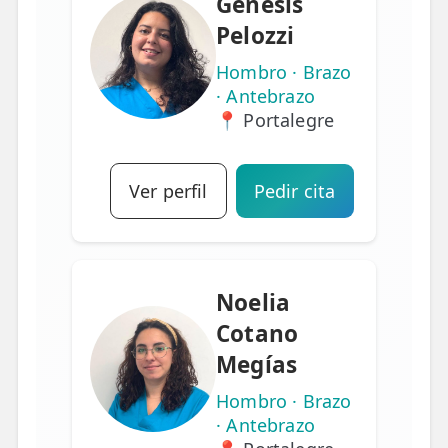
Genesis
Pelozzi
Hombro · Brazo
· Antebrazo
📍 Portalegre
Ver perfil
Pedir cita
Noelia
Cotano
Megías
Hombro · Brazo
· Antebrazo