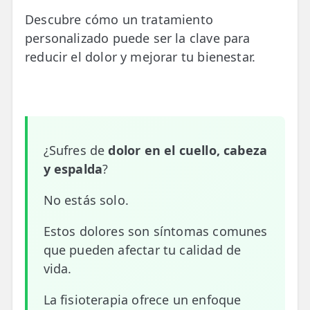
📍 Bravo Murillo
Descubre cómo un tratamiento
personalizado puede ser la clave para
📍 Getafe
reducir el dolor y mejorar tu bienestar.
TIENDA
🛍️ Tienda Bonos
🛍️ Tienda Productos Fisioterapia
¿Sufres de
dolor en el cuello, cabeza
🎁 Tarjetas Regalo
y espalda
?
🛒 Carrito
No estás solo.
❤️ Ofertas
Estos dolores son síntomas comunes
que pueden afectar tu calidad de
CONTACTO
vida.
☎️ 91 005 23 63
La fisioterapia ofrece un enfoque
📧 Contacta