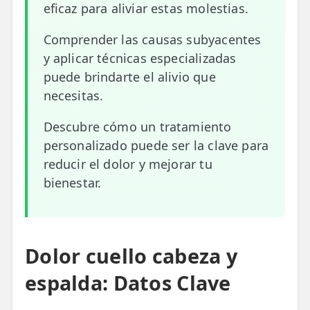
eficaz para aliviar estas molestias.
ESPECIALIDADES
Comprender las causas subyacentes
🩻 Fisioterapia Traumatológica
y aplicar técnicas especializadas
😧 Fisioterapia ATM
puede brindarte el alivio que
necesitas.
🦴 Osteopatía
Descubre cómo un tratamiento
🫶 Suelo Pélvico
personalizado puede ser la clave para
💆 Masajes Madrid
reducir el dolor y mejorar tu
bienestar.
🏅 Fisioterapia Deportiva
🧠 Fisioterapia Neurológica
🧍 Fisioterapia Vestibular
Dolor cuello cabeza y
espalda: Datos Clave
🫁 Fisioterapia Respiratoria
👶 Fisioterapia Pediátrica