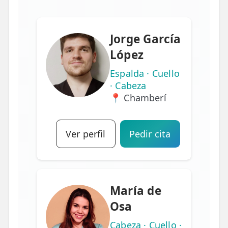
Jorge García
López
Espalda · Cuello
· Cabeza
📍 Chamberí
Ver perfil
Pedir cita
María de
Osa
Cabeza · Cuello ·