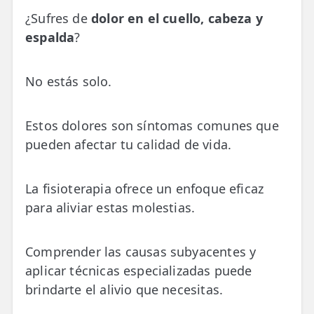
💆‍♀️ Tratamientos
¿Sufres de
dolor en el cuello, cabeza y
espalda
?
😓 Síntomas
📅 Pedir Cita
No estás solo.
📰 Blog
Estos dolores son síntomas comunes que
🏢 Empresas
pueden afectar tu calidad de vida.
UBICACIONES
🔍 Buscador Clínicas
La fisioterapia ofrece un enfoque eficaz
para aliviar estas molestias.
📍 Barrio del Pilar
📍 Chamberí - Centro
Comprender las causas subyacentes y
aplicar técnicas especializadas puede
📍 Barrio Salamanca
brindarte el alivio que necesitas.
📍 Carabanchel - Usera