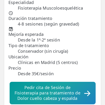
Especialidad
Fisioterapia Muscoloesquelética
TRATAMIENTOS
✅ Punción Seca
Duración tratamiento
4-8 sesiones (según gravedad)
✅ Ondas de Choque
Mejoría esperada
✅ EPTE - EPI
Desde la 1ª-2ª sesión
Tipo de tratamiento
ESTÉTICA
Conservador (sin cirugía)
✨ Fisioestética
Ubicación
Clínicas en Madrid (5 centros)
✨ Radiofrecuencia INDIBA
Precio
Desde 35€/sesión
✨ Drenaje Linfático Manual
✨ Presoterapia
Pedir cita de Sesión de
Fisioterapia para tratamiento de
✨ Cicatrices y Estrías
Dolor cuello cabeza y espalda