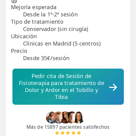
Mejoría esperada
Desde la 1ª-2ª sesión
TRATAMIENTOS
Tipo de tratamiento
✅ Punción Seca
Conservador (sin cirugía)
✅ Ondas de Choque
Ubicación
Clínicas en Madrid (5 centros)
✅ EPTE - EPI
Precio
Desde 35€/sesión
ESTÉTICA
✨ Fisioestética
Pedir cita de Sesión de
Fisioterapia para tratamiento de
✨ Radiofrecuencia INDIBA
Dolor y Ardor en el Tobillo y
Tibia
✨ Drenaje Linfático Manual
✨ Presoterapia
✨ Cicatrices y Estrías
Más de 15897 pacientes satisfechos