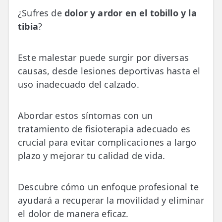
💆‍♀️ Tratamientos
¿Sufres de
dolor y ardor en el tobillo y la
tibia
?
😓 Síntomas
📅 Pedir Cita
Este malestar puede surgir por diversas
📰 Blog
causas, desde lesiones deportivas hasta el
uso inadecuado del calzado.
🏢 Empresas
Abordar estos síntomas con un
UBICACIONES
tratamiento de fisioterapia adecuado es
🔍 Buscador Clínicas
crucial para evitar complicaciones a largo
📍 Barrio del Pilar
plazo y mejorar tu calidad de vida.
📍 Chamberí - Centro
Descubre cómo un enfoque profesional te
📍 Barrio Salamanca
ayudará a recuperar la movilidad y eliminar
el dolor de manera eficaz.
📍 Carabanchel - Usera