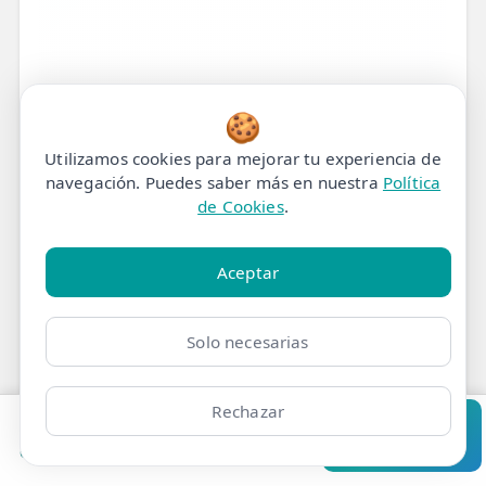
🍪
Utilizamos cookies para mejorar tu experiencia de
navegación. Puedes saber más en nuestra
Política
de Cookies
.
Aceptar
Solo necesarias
Tratamiento de
Rechazar
Fisioterapia para Dolor y
Pedir cita
Consultar
Clínicas
Bonos
Mi Área
Contacto
Pide cita
Ardor en el Tobillo y Tibia