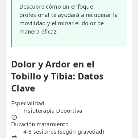
Descubre cómo un enfoque
ESPECIALIDADES
profesional te ayudará a recuperar la
🩻 Fisioterapia Traumatológica
movilidad y eliminar el dolor de
manera eficaz.
😧 Fisioterapia ATM
🦴 Osteopatía
🫶 Suelo Pélvico
Dolor y Ardor en el
💆 Masajes Madrid
Tobillo y Tibia: Datos
🏅 Fisioterapia Deportiva
Clave
🧠 Fisioterapia Neurológica
Especialidad
Fisioterapia Deportiva
🧍 Fisioterapia Vestibular
🫁 Fisioterapia Respiratoria
Duración tratamiento
4-8 sesiones (según gravedad)
👶 Fisioterapia Pediátrica