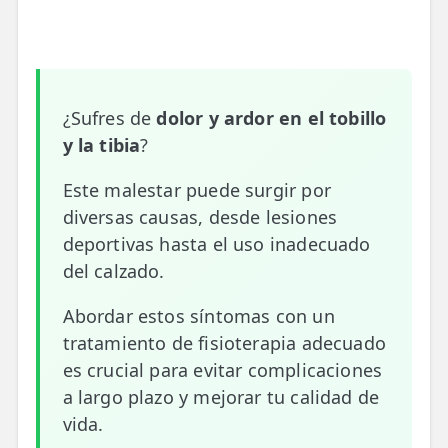
📍 Bravo Murillo
📍 Getafe
¿Sufres de
dolor y ardor en el tobillo
TIENDA
y la tibia
?
🛍️ Tienda Bonos
🛍️ Tienda Productos Fisioterapia
Este malestar puede surgir por
diversas causas, desde lesiones
🎁 Tarjetas Regalo
deportivas hasta el uso inadecuado
del calzado.
🛒 Carrito
❤️ Ofertas
Abordar estos síntomas con un
tratamiento de fisioterapia adecuado
CONTACTO
es crucial para evitar complicaciones
☎️ 91 005 23 63
a largo plazo y mejorar tu calidad de
vida.
📧 Contacta