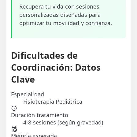
Recupera tu vida con sesiones
ESPECIALIDADES
personalizadas diseñadas para
🩻 Fisioterapia Traumatológica
optimizar tu movilidad y confianza.
😧 Fisioterapia ATM
🦴 Osteopatía
Dificultades de
🫶 Suelo Pélvico
Coordinación: Datos
💆 Masajes Madrid
Clave
🏅 Fisioterapia Deportiva
Especialidad
🧠 Fisioterapia Neurológica
Fisioterapia Pediátrica
🧍 Fisioterapia Vestibular
Duración tratamiento
4-8 sesiones (según gravedad)
🫁 Fisioterapia Respiratoria
Mejoría esperada
👶 Fisioterapia Pediátrica