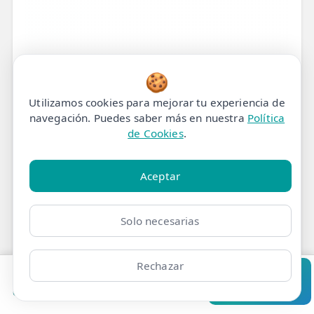
🍪
Utilizamos cookies para mejorar tu experiencia de
navegación. Puedes saber más en nuestra
Política
de Cookies
.
Aceptar
Solo necesarias
Rechazar
Pedir cita
Consultar
Tratamiento de
Clínicas
Bonos
Mi Área
Contacto
Pide cita