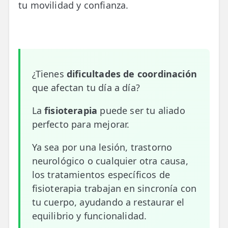
tu movilidad y confianza.
📍 Bravo Murillo
📍 Getafe
TIENDA
¿Tienes
dificultades de coordinación
🛍️ Tienda Bonos
que afectan tu día a día?
🛍️ Tienda Productos Fisioterapia
La
fisioterapia
puede ser tu aliado
🎁 Tarjetas Regalo
perfecto para mejorar.
🛒 Carrito
Ya sea por una lesión, trastorno
❤️ Ofertas
neurológico o cualquier otra causa,
los tratamientos específicos de
CONTACTO
fisioterapia trabajan en sincronía con
☎️ 91 005 23 63
tu cuerpo, ayudando a restaurar el
equilibrio y funcionalidad.
📧 Contacta