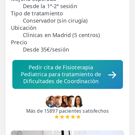
Desde la 1ª-2ª sesión
Tipo de tratamiento
TRATAMIENTOS
Conservador (sin cirugía)
✅ Punción Seca
Ubicación
Clínicas en Madrid (5 centros)
✅ Ondas de Choque
Precio
✅ EPTE - EPI
Desde 35€/sesión
ESTÉTICA
Pedir cita de Fisioterapia
✨ Fisioestética
Pediatrica para tratamiento de
Dificultades de Coordinación
✨ Radiofrecuencia INDIBA
✨ Drenaje Linfático Manual
✨ Presoterapia
Más de 15897 pacientes satisfechos
✨ Cicatrices y Estrías