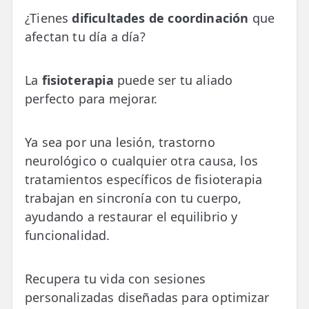
💆‍♀️ Tratamientos
¿Tienes
dificultades de coordinación
que
afectan tu día a día?
😓 Síntomas
📅 Pedir Cita
La
fisioterapia
puede ser tu aliado
📰 Blog
perfecto para mejorar.
🏢 Empresas
Ya sea por una lesión, trastorno
neurológico o cualquier otra causa, los
UBICACIONES
tratamientos específicos de fisioterapia
🔍 Buscador Clínicas
trabajan en sincronía con tu cuerpo,
📍 Barrio del Pilar
ayudando a restaurar el equilibrio y
funcionalidad.
📍 Chamberí - Centro
📍 Barrio Salamanca
Recupera tu vida con sesiones
personalizadas diseñadas para optimizar
📍 Carabanchel - Usera