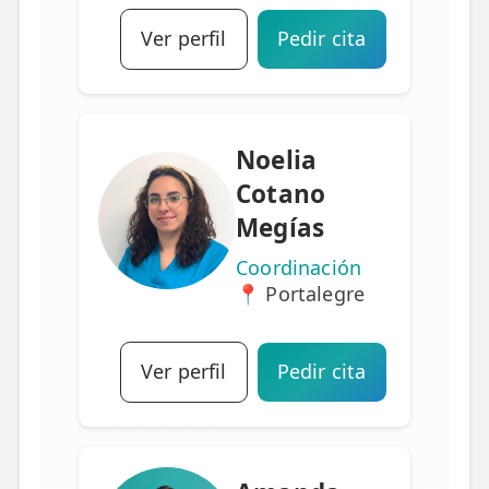
Ver perfil
Pedir cita
Noelia
Cotano
Megías
Coordinación
📍 Portalegre
Ver perfil
Pedir cita