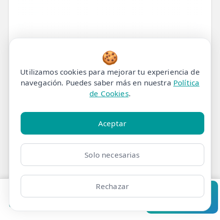
🍪
Utilizamos cookies para mejorar tu experiencia de
navegación. Puedes saber más en nuestra
Política
de Cookies
.
Aceptar
Solo necesarias
Rechazar
Tratamiento de
Pedir cita
Consultar
Clínicas
Bonos
Mi Área
Contacto
Pide cita
Fisioterapia para