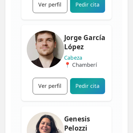
Ver perfil
Pedir cita
Jorge García
López
Cabeza
📍 Chamberí
Ver perfil
Pedir cita
Genesis
Pelozzi