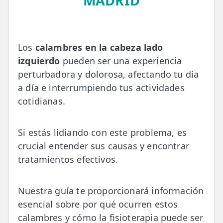
MADRID
💆‍♀️ Tratamientos
😓 Síntomas
Los
calambres en la cabeza lado
📅 Pedir Cita
izquierdo
pueden ser una experiencia
📰 Blog
perturbadora y dolorosa, afectando tu día
a día e interrumpiendo tus actividades
🏢 Empresas
cotidianas.
UBICACIONES
🔍 Buscador Clínicas
Si estás lidiando con este problema, es
crucial entender sus causas y encontrar
📍 Barrio del Pilar
tratamientos efectivos.
📍 Chamberí - Centro
Nuestra guía te proporcionará información
📍 Barrio Salamanca
esencial sobre por qué ocurren estos
📍 Carabanchel - Usera
calambres y cómo la fisioterapia puede ser