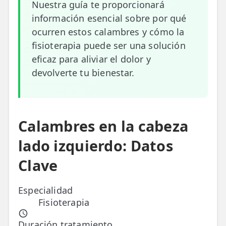
Nuestra guía te proporcionará
información esencial sobre por qué
ESPECIALIDADES
ocurren estos calambres y cómo la
🩻 Fisioterapia Traumatológica
fisioterapia puede ser una solución
😧 Fisioterapia ATM
eficaz para aliviar el dolor y
devolverte tu bienestar.
🦴 Osteopatía
🫶 Suelo Pélvico
💆 Masajes Madrid
Calambres en la cabeza
🏅 Fisioterapia Deportiva
lado izquierdo: Datos
🧠 Fisioterapia Neurológica
Clave
🧍 Fisioterapia Vestibular
Especialidad
Fisioterapia
🫁 Fisioterapia Respiratoria
👶 Fisioterapia Pediátrica
Duración tratamiento