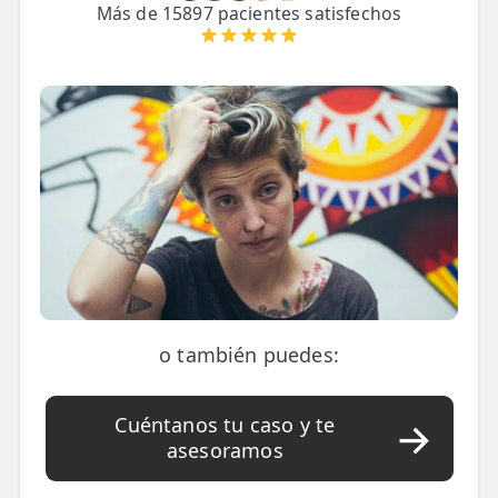
LESIONES
Más de 15897 pacientes satisfechos
FRECUENTES
Rotura Fibrilar
Dolor de Cabeza
Trocanteritis
Hernia Discal
Fascitis Plantar
Lumbalgia
Ciática
o también puedes:
Bursitis de Hombro
Síndrome Piramidal
Cuéntanos tu caso y te
asesoramos
Tendinitis de Aquiles