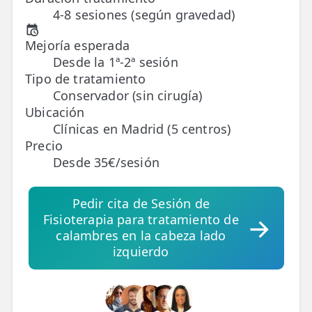
4-8 sesiones (según gravedad)
TRATAMIENTOS
Mejoría esperada
✅ Punción Seca
Desde la 1ª-2ª sesión
Tipo de tratamiento
✅ Ondas de Choque
Conservador (sin cirugía)
✅ EPTE - EPI
Ubicación
Clínicas en Madrid (5 centros)
Precio
ESTÉTICA
Desde 35€/sesión
✨ Fisioestética
✨ Radiofrecuencia INDIBA
Pedir cita de Sesión de
Fisioterapia para tratamiento de
✨ Drenaje Linfático Manual
calambres en la cabeza lado
izquierdo
✨ Presoterapia
✨ Cicatrices y Estrías