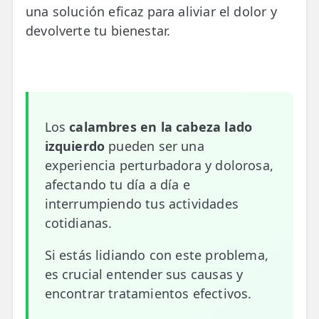
una solución eficaz para aliviar el dolor y
📍 Bravo Murillo
devolverte tu bienestar.
📍 Getafe
TIENDA
🛍️ Tienda Bonos
Los
calambres en la cabeza lado
🛍️ Tienda Productos Fisioterapia
izquierdo
pueden ser una
🎁 Tarjetas Regalo
experiencia perturbadora y dolorosa,
afectando tu día a día e
🛒 Carrito
interrumpiendo tus actividades
cotidianas.
❤️ Ofertas
Si estás lidiando con este problema,
CONTACTO
es crucial entender sus causas y
☎️ 91 005 23 63
encontrar tratamientos efectivos.
📧 Contacta