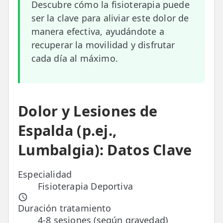
Descubre cómo la fisioterapia puede
ser la clave para aliviar este dolor de
ESPECIALIDADES
manera efectiva, ayudándote a
🩻 Fisioterapia Traumatológica
recuperar la movilidad y disfrutar
😧 Fisioterapia ATM
cada día al máximo.
🦴 Osteopatía
🫶 Suelo Pélvico
Dolor y Lesiones de
💆 Masajes Madrid
Espalda (p.ej.,
🏅 Fisioterapia Deportiva
Lumbalgia): Datos Clave
🧠 Fisioterapia Neurológica
Especialidad
🧍 Fisioterapia Vestibular
Fisioterapia Deportiva
🫁 Fisioterapia Respiratoria
Duración tratamiento
4-8 sesiones (según gravedad)
👶 Fisioterapia Pediátrica