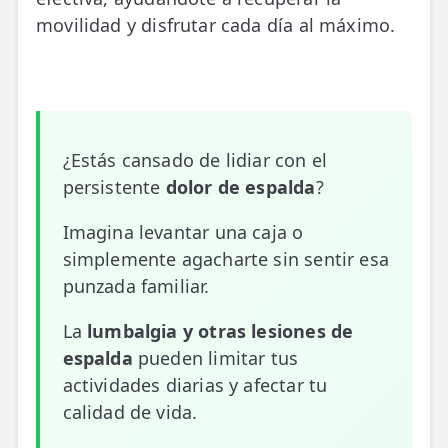
movilidad y disfrutar cada día al máximo.
📍 Bravo Murillo
📍 Getafe
TIENDA
🛍️ Tienda Bonos
¿Estás cansado de lidiar con el
persistente
dolor de espalda
?
🛍️ Tienda Productos Fisioterapia
🎁 Tarjetas Regalo
Imagina levantar una caja o
simplemente agacharte sin sentir esa
🛒 Carrito
punzada familiar.
❤️ Ofertas
La
lumbalgia y otras lesiones de
espalda
pueden limitar tus
CONTACTO
actividades diarias y afectar tu
☎️ 91 005 23 63
calidad de vida.
📧 Contacta