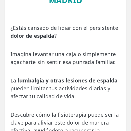
MADRID
💆‍♀️ Tratamientos
😓 Síntomas
¿Estás cansado de lidiar con el persistente
📅 Pedir Cita
dolor de espalda
?
📰 Blog
🏢 Empresas
Imagina levantar una caja o simplemente
agacharte sin sentir esa punzada familiar.
UBICACIONES
🔍 Buscador Clínicas
La
lumbalgia y otras lesiones de espalda
pueden limitar tus actividades diarias y
📍 Barrio del Pilar
afectar tu calidad de vida.
📍 Chamberí - Centro
📍 Barrio Salamanca
Descubre cómo la fisioterapia puede ser la
clave para aliviar este dolor de manera
📍 Carabanchel - Usera
efectiva, ayudándote a recuperar la