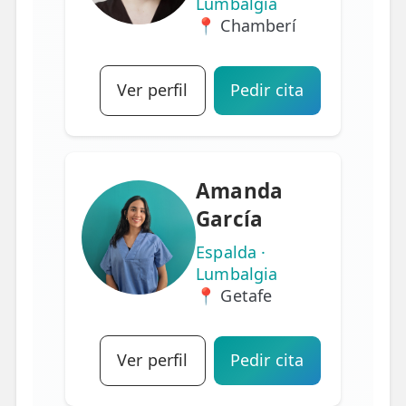
Lumbalgia
📍 Chamberí
Ver perfil
Pedir cita
Amanda
García
Espalda ·
Lumbalgia
📍 Getafe
Ver perfil
Pedir cita