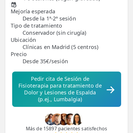
Mejoría esperada
TRATAMIENTOS
Desde la 1ª-2ª sesión
✅ Punción Seca
Tipo de tratamiento
Conservador (sin cirugía)
✅ Ondas de Choque
Ubicación
Clínicas en Madrid (5 centros)
✅ EPTE - EPI
Precio
Desde 35€/sesión
ESTÉTICA
✨ Fisioestética
Pedir cita de Sesión de
✨ Radiofrecuencia INDIBA
Fisioterapia para tratamiento de
Dolor y Lesiones de Espalda
✨ Drenaje Linfático Manual
(p.ej., Lumbalgia)
✨ Presoterapia
✨ Cicatrices y Estrías
Más de 15897 pacientes satisfechos