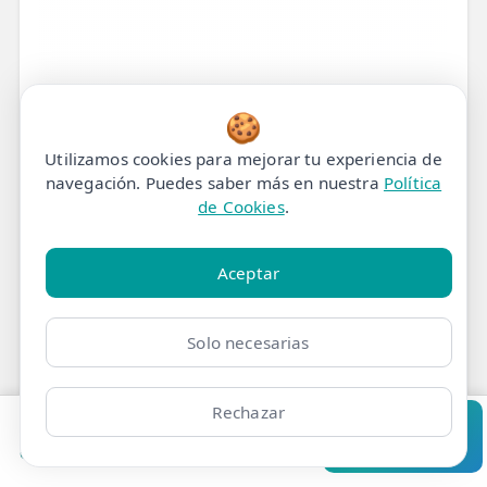
🍪
Utilizamos cookies para mejorar tu experiencia de
navegación. Puedes saber más en nuestra
Política
de Cookies
.
Aceptar
Solo necesarias
Tratamiento de
Fisioterapia para Dolor y
Rechazar
Pedir cita
Consultar
Lesiones de Espalda (p.ej.,
Clínicas
Bonos
Mi Área
Contacto
Pide cita