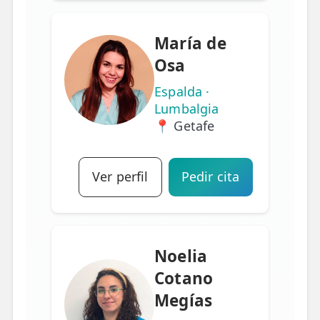
María de
Osa
Espalda ·
Lumbalgia
📍 Getafe
Ver perfil
Pedir cita
Noelia
Cotano
Megías