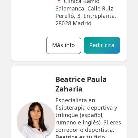
📍 Clínica Barrio
Salamanca, Calle Ruiz
Perelló, 3, Entreplanta,
28028 Madrid
Más info
Pedir cita
Beatrice Paula
Zaharia
Especialista en
fisioterapia deportiva y
trilingüe (español,
rumano e inglés). Si eres
corredor o deportista,
Beatrice es tu fisio.