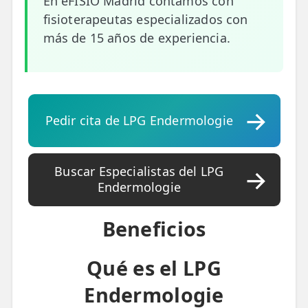
En eFISIO Madrid contamos con
💆‍♀️ Tratamientos
fisioterapeutas especializados con
más de 15 años de experiencia.
😓 Síntomas
📅 Pedir Cita
📰 Blog
Pedir cita de LPG Endermologie
🏢 Empresas
UBICACIONES
Buscar Especialistas del LPG
🔍 Buscador Clínicas
Endermologie
📍 Barrio del Pilar
Beneficios
📍 Chamberí - Centro
Qué es el LPG
📍 Barrio Salamanca
Endermologie
📍 Carabanchel - Usera