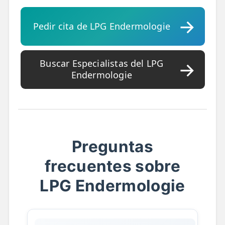
📍 Bravo Murillo
Pedir cita de LPG Endermologie
📍 Getafe
TIENDA
Buscar Especialistas del LPG
🛍️ Tienda Bonos
Endermologie
🛍️ Tienda Productos Fisioterapia
🎁 Tarjetas Regalo
🛒 Carrito
Preguntas
❤️ Ofertas
frecuentes sobre
LPG Endermologie
CONTACTO
☎️ 91 005 23 63
📧 Contacta