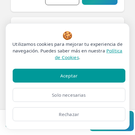
Sharon Medrano
🍪
Chiza
Utilizamos cookies para mejorar tu experiencia de
Fisioterapeuta con
navegación. Puedes saber más en nuestra
Política
formación internacional y
de Cookies
.
título homologado en
SM
España. Sharon aporta
Aceptar
experiencia clínica y una
mirada global al
tratamiento.
Solo necesarias
📍 Clínica Barrio del Pilar,
Rechazar
Calle Ginzo de Limia, 60,
28034 Madrid
Clínicas
Bonos
Mi Área
Contacto
Pide cita