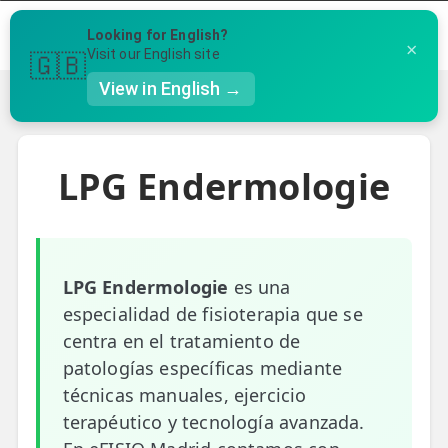
Menú
Looking for English?
×
Llámanos al 91 005 23 63
Visit our English site
🇬🇧
View in English →
Volver
👤 Mi Cuenta
Te puede ser útil
LPG Endermologie
☕ Acerca
Ubicación de nuestras clínicas
🤔 Preguntas Frecuentes
Preguntas Frecuentes
🔍 Buscador
LPG Endermologie
es una
🇬🇧 English
especialidad de fisioterapia que se
centra en el tratamiento de
GENERAL
patologías específicas mediante
👩‍⚕️ Fisioterapeutas
técnicas manuales, ejercicio
terapéutico y tecnología avanzada.
🔍 Especialidades