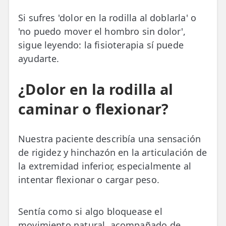
Si sufres 'dolor en la rodilla al doblarla' o
TRATAMIENTOS
'no puedo mover el hombro sin dolor',
✅ Punción Seca
sigue leyendo: la fisioterapia sí puede
ayudarte.
✅ Ondas de Choque
✅ EPTE - EPI
¿Dolor en la rodilla al
caminar o flexionar?
ESTÉTICA
✨ Fisioestética
Nuestra paciente describía una sensación
✨ Radiofrecuencia INDIBA
de rigidez y hinchazón en la articulación de
✨ Drenaje Linfático Manual
la extremidad inferior, especialmente al
intentar flexionar o cargar peso.
✨ Presoterapia
✨ Cicatrices y Estrías
Sentía como si algo bloquease el
movimiento natural, acompañado de