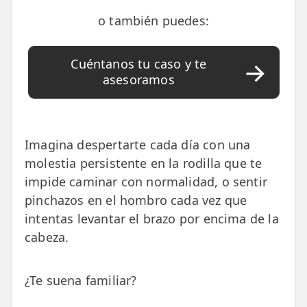
📍 Bravo Murillo
o también puedes:
📍 Getafe
Cuéntanos tu caso y te
asesoramos
TIENDA
🛍️ Tienda Bonos
🛍️ Tienda Productos Fisioterapia
Imagina despertarte cada día con una
🎁 Tarjetas Regalo
molestia persistente en la rodilla que te
impide caminar con normalidad, o sentir
🛒 Carrito
pinchazos en el hombro cada vez que
❤️ Ofertas
intentas levantar el brazo por encima de la
cabeza.
CONTACTO
☎️ 91 005 23 63
¿Te suena familiar?
📧 Contacta