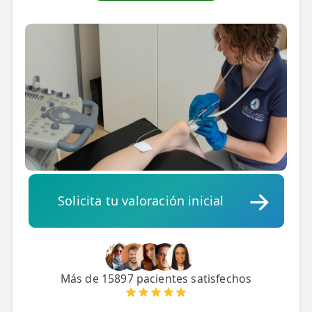
💆‍♀️ Tratamientos
😓 Síntomas
📅 Pedir Cita
📰 Blog
🏢 Empresas
UBICACIONES
🔍 Buscador Clínicas
Solicita tu valoración inicial
📍 Barrio del Pilar
📍 Chamberí - Centro
📍 Barrio Salamanca
Más de 15897 pacientes satisfechos
📍 Carabanchel - Usera