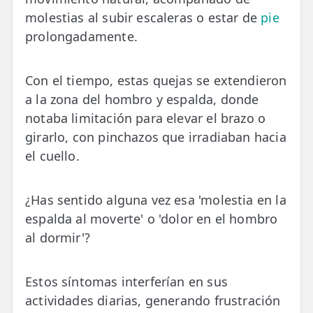
LESIONES
molestias al subir escaleras o estar de
pie
FRECUENTES
Rotura Fibrilar
prolongadamente.
Dolor de Cabeza
Con el tiempo, estas quejas se extendieron
Trocanteritis
a la zona del hombro y espalda, donde
Hernia Discal
notaba limitación para elevar el brazo o
girarlo, con pinchazos que irradiaban hacia
Fascitis Plantar
el cuello.
Lumbalgia
¿Has sentido alguna vez esa 'molestia en la
Ciática
espalda al moverte' o 'dolor en el hombro
Bursitis de Hombro
al dormir'?
Síndrome Piramidal
Estos síntomas interferían en sus
Tendinitis de Aquiles
actividades diarias, generando frustración