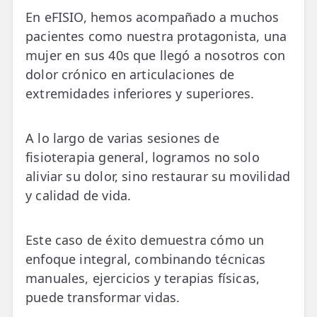
En eFISIO, hemos acompañado a muchos
ESPECIALIDADES
pacientes como nuestra protagonista, una
🩻 Fisioterapia Traumatológica
mujer en sus 40s que llegó a nosotros con
dolor crónico en articulaciones de
😧 Fisioterapia ATM
extremidades inferiores y superiores.
🦴 Osteopatía
🫶 Suelo Pélvico
A lo largo de varias sesiones de
fisioterapia general, logramos no solo
💆 Masajes Madrid
aliviar su dolor, sino restaurar su movilidad
y calidad de vida.
🏅 Fisioterapia Deportiva
🧠 Fisioterapia Neurológica
Este caso de éxito demuestra cómo un
🧍 Fisioterapia Vestibular
enfoque integral, combinando técnicas
manuales, ejercicios y terapias físicas,
🫁 Fisioterapia Respiratoria
puede transformar vidas.
👶 Fisioterapia Pediátrica