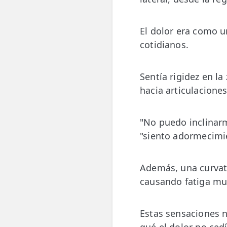
LESIONES
FRECUENTES
Rotura Fibrilar
El dolor era como un
cotidianos.
Dolor de Cabeza
Trocanteritis
Sentía rigidez en l
Hernia Discal
hacia articulaciones
Fascitis Plantar
"No puedo inclinar
Lumbalgia
"siento adormecimie
Ciática
Además, una curvatu
Bursitis de Hombro
causando fatiga mu
Síndrome Piramidal
Estas sensaciones n
Tendinitis de Aquiles