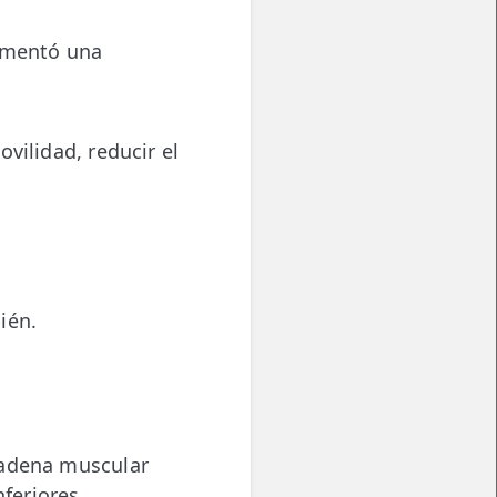
rimentó una
vilidad, reducir el
ién.
cadena muscular
nferiores.