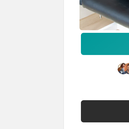
📍 Bravo Murillo
📍 Getafe
TIENDA
🛍️ Tienda Bonos
🛍️ Tienda Productos Fisioterapia
🎁 Tarjetas Regalo
🛒 Carrito
❤️ Ofertas
CONTACTO
☎️ 91 005 23 63
📧 Contacta