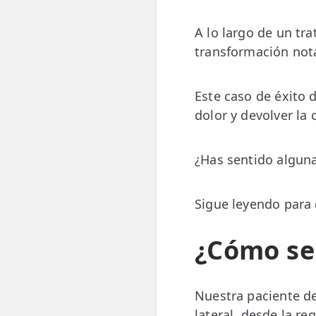
👶 Fisioterapia Pediátrica
A lo largo de un tr
TRATAMIENTOS
transformación not
✅ Punción Seca
✅ Ondas de Choque
Este caso de éxito 
dolor y devolver la
✅ EPTE - EPI
ESTÉTICA
¿Has sentido alguna
✨ Fisioestética
Sigue leyendo para 
✨ Radiofrecuencia INDIBA
✨ Drenaje Linfático Manual
¿Cómo se 
✨ Presoterapia
✨ Cicatrices y Estrías
Nuestra paciente d
lateral, desde la re