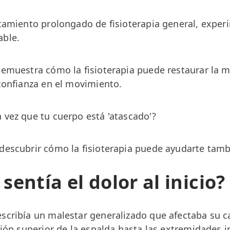
atamiento prolongado de fisioterapia general, expe
able.
demuestra cómo la fisioterapia puede restaurar la mo
 confianza en el movimiento.
 vez que tu cuerpo está 'atascado'?
descubrir cómo la fisioterapia puede ayudarte tamb
sentía el dolor al inicio?
escribía un malestar generalizado que afectaba su 
gión superior de la espalda hasta las extremidades i