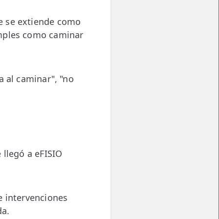
e se extiende como
imples como caminar
a al caminar", "no
 llegó a eFISIO
e intervenciones
da.