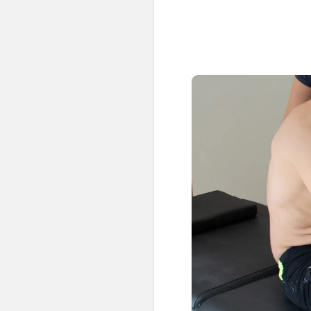
💆‍♀️ Tratamientos
😓 Síntomas
📅 Pedir Cita
📰 Blog
🏢 Empresas
UBICACIONES
🔍 Buscador Clínicas
📍 Barrio del Pilar
📍 Chamberí - Centro
📍 Barrio Salamanca
📍 Carabanchel - Usera