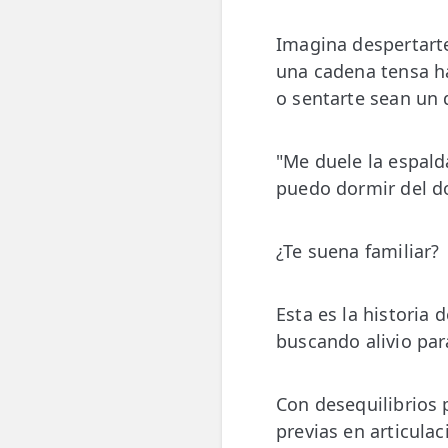
Imagina despertart
ESPECIALIDADES
una cadena tensa h
🩻 Fisioterapia Traumatológica
o sentarte sean un 
😧 Fisioterapia ATM
🦴 Osteopatía
"Me duele la espald
puedo dormir del do
🫶 Suelo Pélvico
💆 Masajes Madrid
¿Te suena familiar?
🏅 Fisioterapia Deportiva
Esta es la historia
🧠 Fisioterapia Neurológica
buscando alivio pa
🧍 Fisioterapia Vestibular
Con desequilibrios 
🫁 Fisioterapia Respiratoria
previas en articula