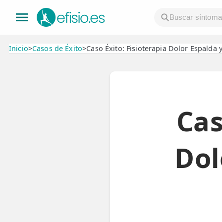
Inicio
>
Casos de Éxito
>
Caso Éxito: Fisioterapia Dolor Espalda 
👤 Mi Cuenta
☕ Acerca
Cas
🤔 Preguntas Frecuentes
🔍 Buscador
Dol
🇬🇧 English
GENERAL
👩‍⚕️ Fisioterapeutas
🔍 Especialidades