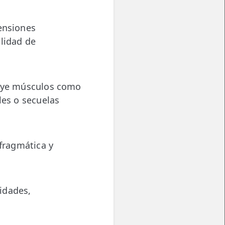
tensiones
ilidad de
luye músculos como
les o secuelas
afragmática y
idades,