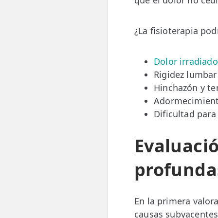
qué el dolor no ced
¿La fisioterapia pod
Dolor irradiado
Rigidez lumbar 
Hinchazón y te
Adormecimient
Dificultad par
Evaluació
profunda
En la primera valor
causas subyacentes