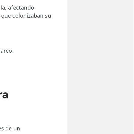
la, afectando
que colonizaban su
mareo.
ra
es de un