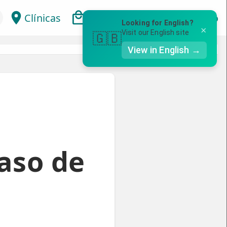
Clínicas
Bonos
Mi Área
Con
Looking for English?
×
Visit our English site
🇬🇧
View in English →
aso de