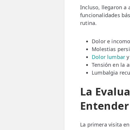
LESIONES
Incluso, llegaron a
FRECUENTES
Rotura Fibrilar
funcionalidades bás
rutina.
Dolor de Cabeza
Trocanteritis
Dolor e incomo
Molestias pers
Hernia Discal
Dolor lumbar
y 
Fascitis Plantar
Tensión en la 
Lumbalgia rec
Lumbalgia
Ciática
La Evalua
Bursitis de Hombro
Entender
Síndrome Piramidal
Tendinitis de Aquiles
La primera visita e