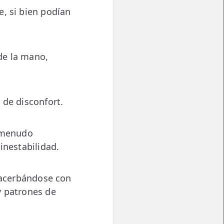
, si bien podían
 de la mano,
 de disconfort.
a menudo
nestabilidad.
exacerbándose con
y patrones de