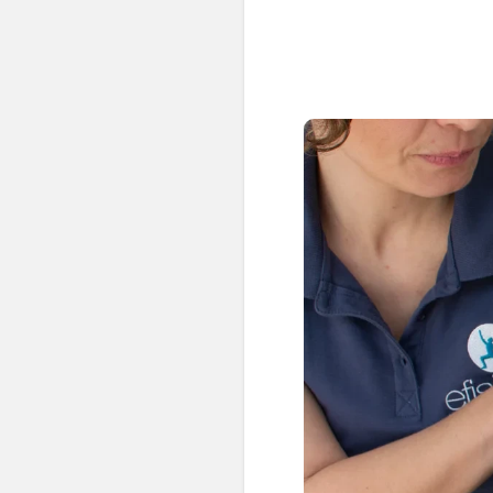
💆‍♀️ Tratamientos
😓 Síntomas
📅 Pedir Cita
📰 Blog
🏢 Empresas
UBICACIONES
🔍 Buscador Clínicas
📍 Barrio del Pilar
📍 Chamberí - Centro
📍 Barrio Salamanca
📍 Carabanchel - Usera