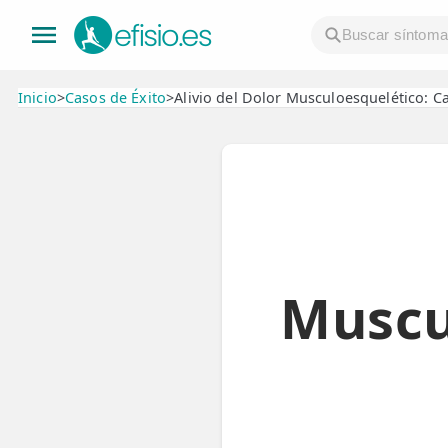
Inicio
>
Casos de Éxito
>
Alivio del Dolor Musculoesquelético: C
👤 Mi Cuenta
☕ Acerca
🤔 Preguntas Frecuentes
🔍 Buscador
Muscu
🇬🇧 English
GENERAL
👩‍⚕️ Fisioterapeutas
🔍 Especialidades