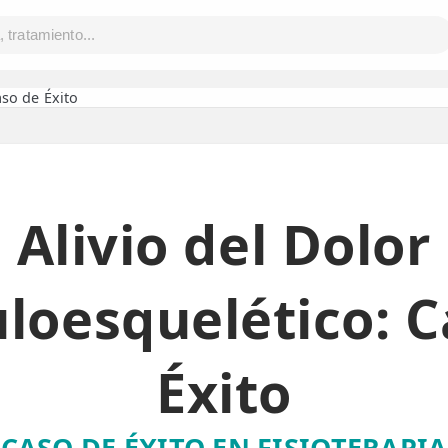
aso de Éxito
Alivio del Dolor
loesquelético: C
Éxito
CASO DE ÉXITO EN FISIOTERAPIA