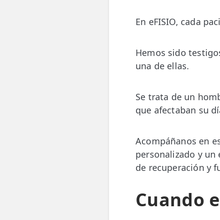
En eFISIO, cada pac
ESPECIALIDADES
🩻 Fisioterapia Traumatológica
Hemos sido testigo
😧 Fisioterapia ATM
una de ellas.
🦴 Osteopatía
Se trata de un hom
🫶 Suelo Pélvico
que afectaban su día
💆 Masajes Madrid
🏅 Fisioterapia Deportiva
Acompáñanos en est
personalizado y un 
🧠 Fisioterapia Neurológica
de recuperación y f
🧍 Fisioterapia Vestibular
Cuando el
🫁 Fisioterapia Respiratoria