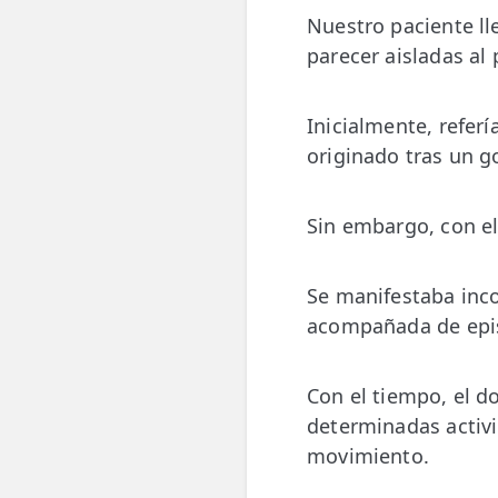
👶 Fisioterapia Pediátrica
Nuestro paciente ll
parecer aisladas al
TRATAMIENTOS
✅ Punción Seca
Inicialmente, referí
✅ Ondas de Choque
originado tras un g
✅ EPTE - EPI
Sin embargo, con el
ESTÉTICA
✨ Fisioestética
Se manifestaba inco
✨ Radiofrecuencia INDIBA
acompañada de epi
✨ Drenaje Linfático Manual
Con el tiempo, el d
✨ Presoterapia
determinadas activi
movimiento.
✨ Cicatrices y Estrías