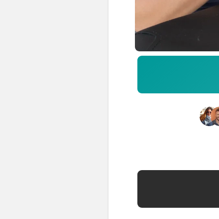
📍 Bravo Murillo
📍 Getafe
TIENDA
🛍️ Tienda Bonos
🛍️ Tienda Productos Fisioterapia
🎁 Tarjetas Regalo
🛒 Carrito
❤️ Ofertas
CONTACTO
☎️ 91 005 23 63
📧 Contacta