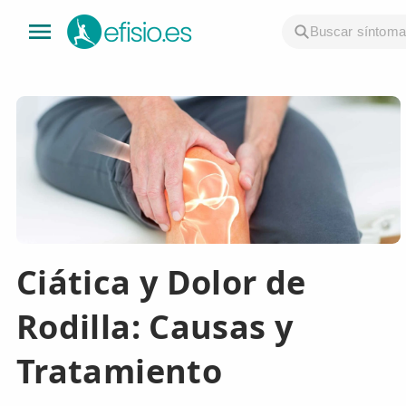
👤 Mi Cuenta
☕ Acerca
🤔 Preguntas Frecuentes
🔍 Buscador
Ciática y Dolor de
🇬🇧 English
Rodilla: Causas y
GENERAL
👩‍⚕️ Fisioterapeutas
Tratamiento
🔍 Especialidades