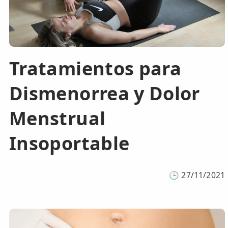
📍 Bravo Murillo
📍 Getafe
Tratamientos para
TIENDA
🛍️ Tienda Bonos
Dismenorrea y Dolor
🛍️ Tienda Productos Fisioterapia
Menstrual
🎁 Tarjetas Regalo
Insoportable
🛒 Carrito
❤️ Ofertas
🕒
27/11/2021
CONTACTO
☎️ 91 005 23 63
📧 Contacta