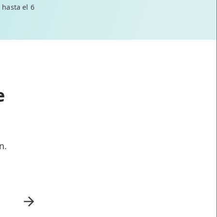
 hasta el 6
e
n.