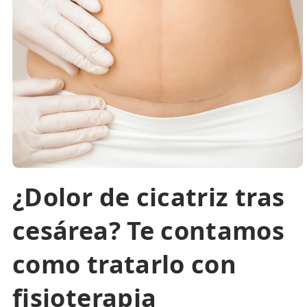
ESPECIALIDADES
🩻 Fisioterapia Traumatológica
😧 Fisioterapia ATM
🦴 Osteopatía
🫶 Suelo Pélvico
💆 Masajes Madrid
¿Dolor de cicatriz tras
🏅 Fisioterapia Deportiva
cesárea? Te contamos
🧠 Fisioterapia Neurológica
🧍 Fisioterapia Vestibular
como tratarlo con
🫁 Fisioterapia Respiratoria
fisioterapia