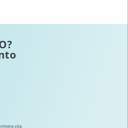
IO?
nto
rimera cita