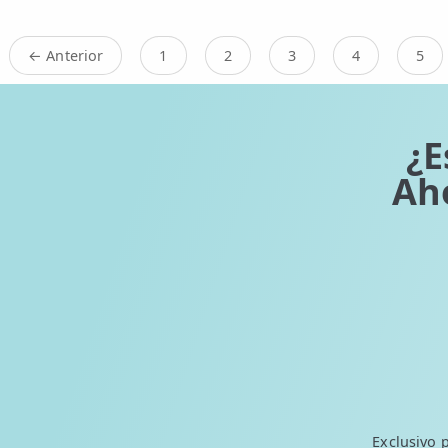
← Anterior
1
2
3
4
5
¿E
Ah
Exclusivo 