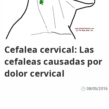
LESIONES
FRECUENTES
Rotura Fibrilar
Dolor de Cabeza
Trocanteritis
Hernia Discal
Cefalea cervical: Las
Fascitis Plantar
cefaleas causadas por
Lumbalgia
dolor cervical
Ciática
Bursitis de Hombro
🕒
08/05/2016
Síndrome Piramidal
Tendinitis de Aquiles