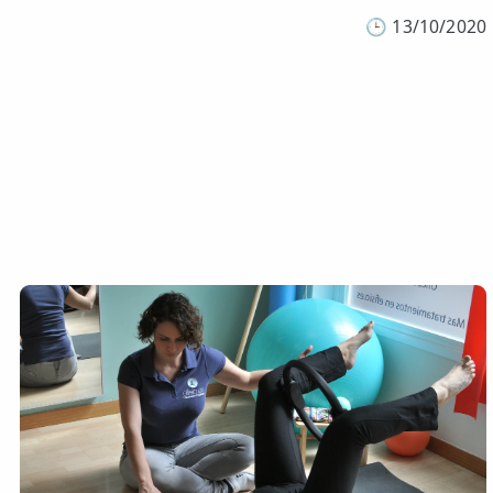
🕒
13/10/2020
💆‍♀️ Tratamientos
😓 Síntomas
📅 Pedir Cita
📰 Blog
🏢 Empresas
UBICACIONES
🔍 Buscador Clínicas
📍 Barrio del Pilar
📍 Chamberí - Centro
📍 Barrio Salamanca
📍 Carabanchel - Usera