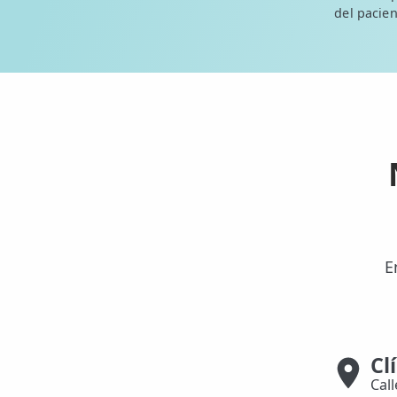
del pacien
E
Cl
Cal