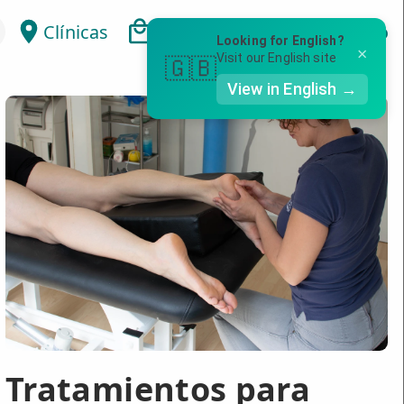
Clínicas
Bonos
Mi Área
Con
Looking for English?
×
Visit our English site
🇬🇧
View in English →
Tratamientos para