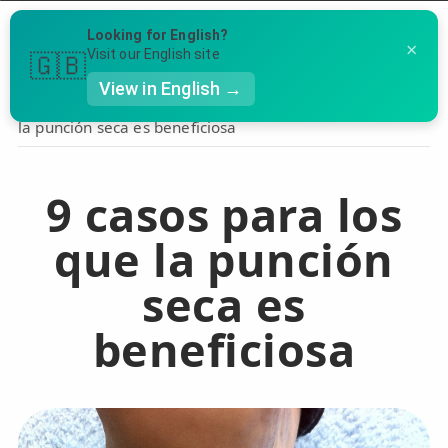
Menú
Looking for English?
×
Llámanos al 91 005 23 63
Visit our English site
🇬🇧
View in English →
Inicio
›
Área de Fisioestética
›
9 casos para los que
la punción seca es beneficiosa
👤 Mi Cuenta
Te puede ser útil
☕ Acerca
9 casos para los
Ubicación de nuestras clínicas
🤔 Preguntas Frecuentes
que la punción
Preguntas Frecuentes
🔍 Buscador
seca es
🇬🇧 English
beneficiosa
GENERAL
👩‍⚕️ Fisioterapeutas
🔍 Especialidades