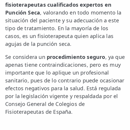
LESIONES
fisioterapeutas cualificados expertos en
FRECUENTES
Rotura Fibrilar
Punción Seca
, valorando en todo momento la
situación del paciente y su adecuación a este
Dolor de Cabeza
tipo de tratamiento. En la mayoría de los
Trocanteritis
casos, es un fisioterapeuta quien aplica las
agujas de la punción seca.
Hernia Discal
Se considera un
procedimiento seguro
, ya que
Fascitis Plantar
apenas tiene contraindicaciones, pero es muy
Lumbalgia
importante que lo aplique un profesional
sanitario, pues de lo contrario puede ocasionar
Ciática
efectos negativos para la salud. Está regulada
por la legislación vigente y respaldada por el
Bursitis de Hombro
Consejo General de Colegios de
Síndrome Piramidal
Fisioterapeutas de España.
Tendinitis de Aquiles