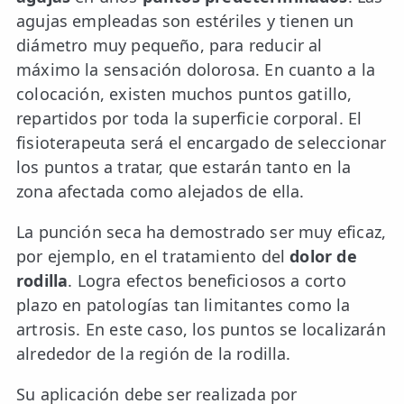
agujas empleadas son estériles y tienen un
TRATAMIENTOS
diámetro muy pequeño, para reducir al
✅ Punción Seca
máximo la sensación dolorosa. En cuanto a la
colocación, existen muchos puntos gatillo,
✅ Ondas de Choque
repartidos por toda la superficie corporal. El
fisioterapeuta será el encargado de seleccionar
✅ EPTE - EPI
los puntos a tratar, que estarán tanto en la
zona afectada como alejados de ella.
ESTÉTICA
✨ Fisioestética
La punción seca ha demostrado ser muy eficaz,
✨ Radiofrecuencia INDIBA
por ejemplo, en el tratamiento del
dolor de
rodilla
. Logra efectos beneficiosos a corto
✨ Drenaje Linfático Manual
plazo en patologías tan limitantes como la
✨ Presoterapia
artrosis. En este caso, los puntos se localizarán
alrededor de la región de la rodilla.
✨ Cicatrices y Estrías
Su aplicación debe ser realizada por