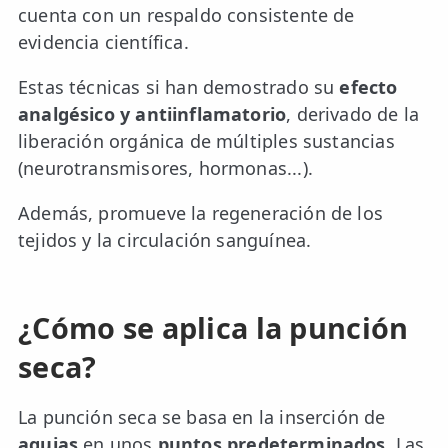
cuenta con un respaldo consistente de
ESPECIALIDADES
evidencia científica.
🩻 Fisioterapia Traumatológica
Estas técnicas si han demostrado su
efecto
😧 Fisioterapia ATM
analgésico y antiinflamatorio
, derivado de la
liberación orgánica de múltiples sustancias
🦴 Osteopatía
(neurotransmisores, hormonas...).
🫶 Suelo Pélvico
Además, promueve la regeneración de los
💆 Masajes Madrid
tejidos y la circulación sanguínea.
🏅 Fisioterapia Deportiva
🧠 Fisioterapia Neurológica
¿Cómo se aplica la punción
seca?
🧍 Fisioterapia Vestibular
🫁 Fisioterapia Respiratoria
La punción seca se basa en la inserción de
agujas
en unos
puntos predeterminados
. Las
👶 Fisioterapia Pediátrica