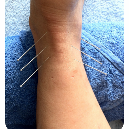
💆‍♀️ Tratamientos
😓 Síntomas
📅 Pedir Cita
📰 Blog
🏢 Empresas
UBICACIONES
🔍 Buscador Clínicas
📍 Barrio del Pilar
📍 Chamberí - Centro
📍 Barrio Salamanca
📍 Carabanchel - Usera