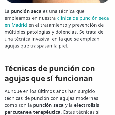
📍 Bravo Murillo
La
punción seca
es una técnica que
📍 Getafe
empleamos en nuestra
clínica de punción seca
en Madrid
en el tratamiento y prevención de
TIENDA
múltiples patologías y dolencias. Se trata de
🛍️ Tienda Bonos
una técnica invasiva, en la que se emplean
agujas que traspasan la piel.
🛍️ Tienda Productos Fisioterapia
🎁 Tarjetas Regalo
Técnicas de punción con
🛒 Carrito
agujas que sí funcionan
❤️ Ofertas
Aunque en los últimos años han surgido
CONTACTO
técnicas de punción con agujas modernas
☎️ 91 005 23 63
como son la
punción seca
y la
electrolisis
📧 Contacta
percutanea terapéutica
. Estas técnicas si