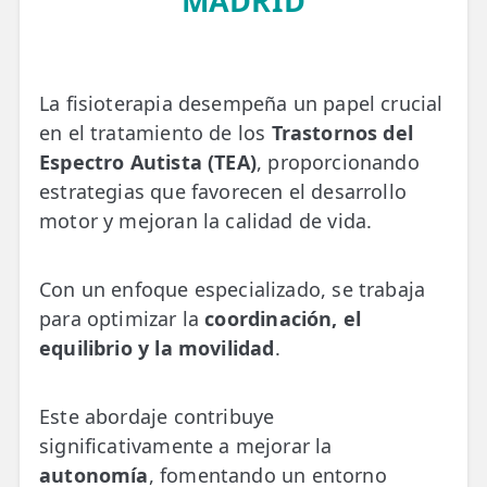
MADRID
💆‍♀️ Tratamientos
😓 Síntomas
La fisioterapia desempeña un papel crucial
📅 Pedir Cita
en el tratamiento de los
Trastornos del
📰 Blog
Espectro Autista (TEA)
, proporcionando
estrategias que favorecen el desarrollo
🏢 Empresas
motor y mejoran la calidad de vida.
UBICACIONES
🔍 Buscador Clínicas
Con un enfoque especializado, se trabaja
para optimizar la
coordinación, el
📍 Barrio del Pilar
equilibrio y la movilidad
.
📍 Chamberí - Centro
Este abordaje contribuye
📍 Barrio Salamanca
significativamente a mejorar la
📍 Carabanchel - Usera
autonomía
, fomentando un entorno