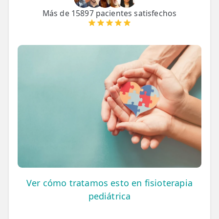
LESIONES
Más de 15897 pacientes satisfechos
FRECUENTES
Rotura Fibrilar
Dolor de Cabeza
Trocanteritis
Hernia Discal
Fascitis Plantar
Lumbalgia
Ciática
Bursitis de Hombro
Ver cómo tratamos esto en fisioterapia
Síndrome Piramidal
pediátrica
Tendinitis de Aquiles