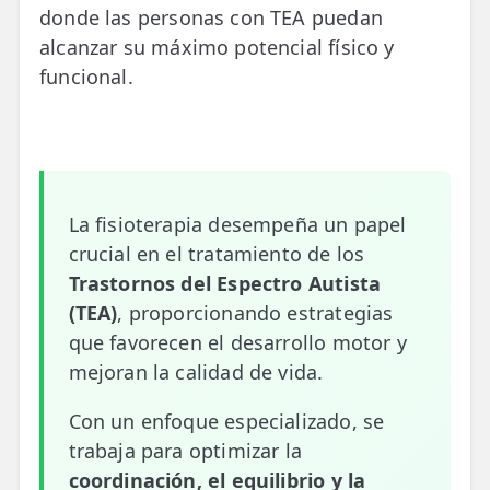
donde las personas con TEA puedan
📍 Bravo Murillo
alcanzar su máximo potencial físico y
📍 Getafe
funcional.
TIENDA
🛍️ Tienda Bonos
🛍️ Tienda Productos Fisioterapia
La fisioterapia desempeña un papel
🎁 Tarjetas Regalo
crucial en el tratamiento de los
Trastornos del Espectro Autista
🛒 Carrito
(TEA)
, proporcionando estrategias
que favorecen el desarrollo motor y
❤️ Ofertas
mejoran la calidad de vida.
CONTACTO
Con un enfoque especializado, se
☎️ 91 005 23 63
trabaja para optimizar la
📧 Contacta
coordinación, el equilibrio y la