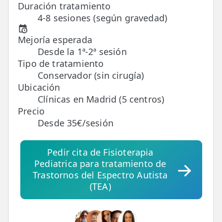
Duración tratamiento
4-8 sesiones (según gravedad)
TRATAMIENTOS
✅ Punción Seca
Mejoría esperada
Desde la 1ª-2ª sesión
✅ Ondas de Choque
Tipo de tratamiento
Conservador (sin cirugía)
✅ EPTE - EPI
Ubicación
Clínicas en Madrid (5 centros)
ESTÉTICA
Precio
✨ Fisioestética
Desde 35€/sesión
✨ Radiofrecuencia INDIBA
Pedir cita de Fisioterapia
✨ Drenaje Linfático Manual
Pediatrica para tratamiento de
Trastornos del Espectro Autista
✨ Presoterapia
(TEA)
✨ Cicatrices y Estrías