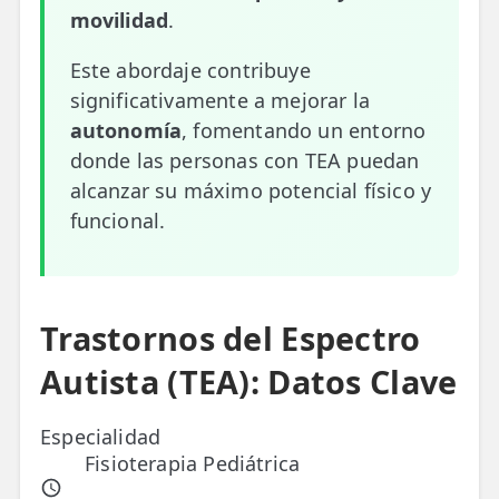
movilidad
.
ESPECIALIDADES
Este abordaje contribuye
🩻 Fisioterapia Traumatológica
significativamente a mejorar la
😧 Fisioterapia ATM
autonomía
, fomentando un entorno
donde las personas con TEA puedan
🦴 Osteopatía
alcanzar su máximo potencial físico y
🫶 Suelo Pélvico
funcional.
💆 Masajes Madrid
🏅 Fisioterapia Deportiva
Trastornos del Espectro
🧠 Fisioterapia Neurológica
Autista (TEA): Datos Clave
🧍 Fisioterapia Vestibular
Especialidad
🫁 Fisioterapia Respiratoria
Fisioterapia Pediátrica
👶 Fisioterapia Pediátrica