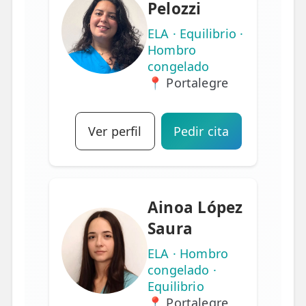
Pelozzi
ELA · Equilibrio ·
Hombro
congelado
📍 Portalegre
Ver perfil
Pedir cita
Ainoa López
Saura
ELA · Hombro
congelado ·
Equilibrio
📍 Portalegre