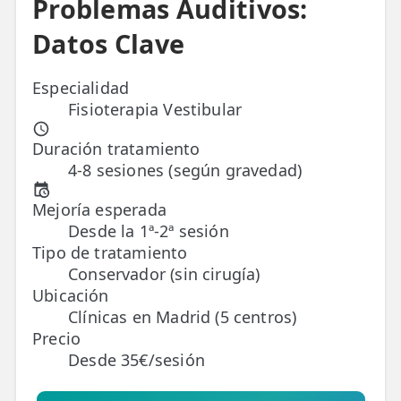
Problemas Auditivos:
Datos Clave
TRATAMIENTOS
✅ Punción Seca
Especialidad
✅ Ondas de Choque
Fisioterapia Vestibular
✅ EPTE - EPI
Duración tratamiento
4-8 sesiones (según gravedad)
ESTÉTICA
Mejoría esperada
✨ Fisioestética
Desde la 1ª-2ª sesión
✨ Radiofrecuencia INDIBA
Tipo de tratamiento
Conservador (sin cirugía)
✨ Drenaje Linfático Manual
Ubicación
Clínicas en Madrid (5 centros)
✨ Presoterapia
Precio
Desde 35€/sesión
✨ Cicatrices y Estrías