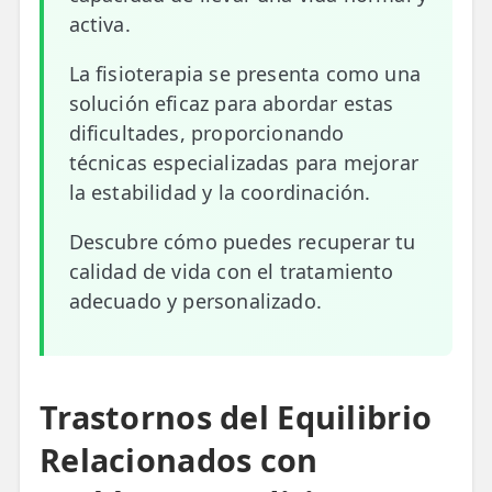
activa.
ESPECIALIDADES
🩻 Fisioterapia Traumatológica
La fisioterapia se presenta como una
solución eficaz para abordar estas
😧 Fisioterapia ATM
dificultades, proporcionando
técnicas especializadas para mejorar
🦴 Osteopatía
la estabilidad y la coordinación.
🫶 Suelo Pélvico
Descubre cómo puedes recuperar tu
💆 Masajes Madrid
calidad de vida con el tratamiento
adecuado y personalizado.
🏅 Fisioterapia Deportiva
🧠 Fisioterapia Neurológica
🧍 Fisioterapia Vestibular
Trastornos del Equilibrio
🫁 Fisioterapia Respiratoria
Relacionados con
👶 Fisioterapia Pediátrica