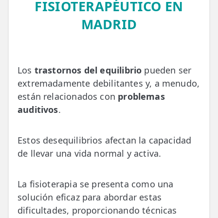
FISIOTERAPÉUTICO EN
💆‍♀️ Tratamientos
MADRID
😓 Síntomas
📅 Pedir Cita
📰 Blog
Los
trastornos del equilibrio
pueden ser
extremadamente debilitantes y, a menudo,
🏢 Empresas
están relacionados con
problemas
auditivos
.
UBICACIONES
🔍 Buscador Clínicas
Estos desequilibrios afectan la capacidad
📍 Barrio del Pilar
de llevar una vida normal y activa.
📍 Chamberí - Centro
La fisioterapia se presenta como una
📍 Barrio Salamanca
solución eficaz para abordar estas
📍 Carabanchel - Usera
dificultades, proporcionando técnicas