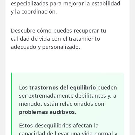
especializadas para mejorar la estabilidad
📍 Bravo Murillo
y la coordinación.
📍 Getafe
Descubre cómo puedes recuperar tu
TIENDA
calidad de vida con el tratamiento
🛍️ Tienda Bonos
adecuado y personalizado.
🛍️ Tienda Productos Fisioterapia
🎁 Tarjetas Regalo
🛒 Carrito
Los
trastornos del equilibrio
pueden
❤️ Ofertas
ser extremadamente debilitantes y, a
menudo, están relacionados con
CONTACTO
problemas auditivos
.
☎️ 91 005 23 63
Estos desequilibrios afectan la
📧 Contacta
capacidad de llevar una vida normal y