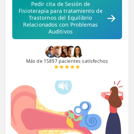
LESIONES
Pedir cita de Sesión de
FRECUENTES
Fisioterapia para tratamiento de
Rotura Fibrilar
Trastornos del Equilibrio
Dolor de Cabeza
Relacionados con Problemas
Auditivos
Trocanteritis
Hernia Discal
Más de 15897 pacientes satisfechos
Fascitis Plantar
Lumbalgia
Ciática
Bursitis de Hombro
Síndrome Piramidal
Tendinitis de Aquiles