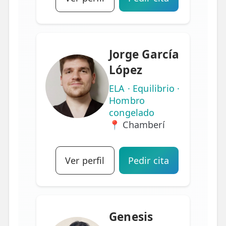
Jorge García
López
ELA · Equilibrio ·
Hombro
congelado
📍 Chamberí
Ver perfil
Pedir cita
Genesis