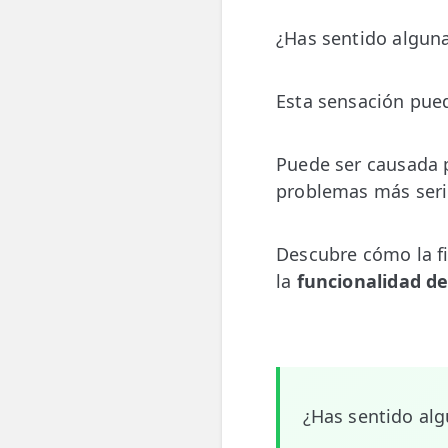
💆‍♀️ Tratamientos
¿Has sentido algun
😓 Síntomas
Esta sensación pue
📅 Pedir Cita
📰 Blog
Puede ser causada p
problemas más seri
🏢 Empresas
UBICACIONES
Descubre cómo la fi
🔍 Buscador Clínicas
la
funcionalidad de
📍 Barrio del Pilar
📍 Chamberí - Centro
📍 Barrio Salamanca
¿Has sentido al
📍 Carabanchel - Usera