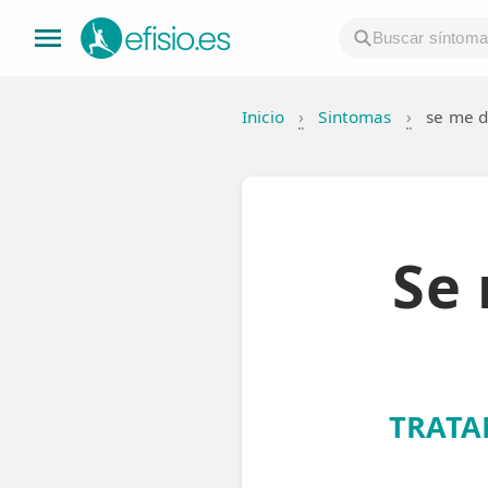
Inicio
›
Sintomas
›
se me d
👤 Mi Cuenta
☕ Acerca
🤔 Preguntas Frecuentes
Se
🔍 Buscador
🇬🇧 English
GENERAL
TRATA
👩‍⚕️ Fisioterapeutas
🔍 Especialidades