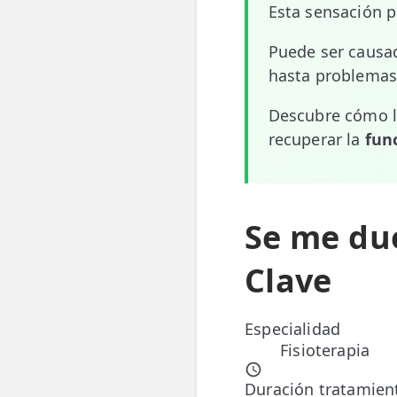
Esta sensación 
📍 Bravo Murillo
Puede ser causad
📍 Getafe
hasta problemas
TIENDA
Descubre cómo la
🛍️ Tienda Bonos
recuperar la
fun
🛍️ Tienda Productos Fisioterapia
🎁 Tarjetas Regalo
Se me due
🛒 Carrito
Clave
❤️ Ofertas
Especialidad
CONTACTO
Fisioterapia
☎️ 91 005 23 63
Duración tratamien
📧 Contacta