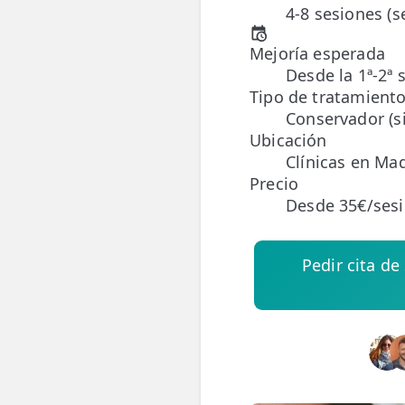
4-8 sesiones (
ESPECIALIDADES
Mejoría esperada
🩻 Fisioterapia Traumatológica
Desde la 1ª-2ª 
Tipo de tratamient
😧 Fisioterapia ATM
Conservador (si
Ubicación
🦴 Osteopatía
Clínicas en Mad
🫶 Suelo Pélvico
Precio
Desde 35€/ses
💆 Masajes Madrid
🏅 Fisioterapia Deportiva
Pedir cita d
🧠 Fisioterapia Neurológica
🧍 Fisioterapia Vestibular
🫁 Fisioterapia Respiratoria