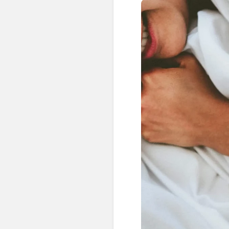
👶 Fisioterapia Pediátrica
TRATAMIENTOS
✅ Punción Seca
✅ Ondas de Choque
✅ EPTE - EPI
ESTÉTICA
✨ Fisioestética
✨ Radiofrecuencia INDIBA
✨ Drenaje Linfático Manual
✨ Presoterapia
✨ Cicatrices y Estrías