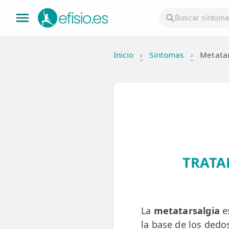
Inicio
›
Sintomas
›
Metatar
👤 Mi Cuenta
☕ Acerca
🤔 Preguntas Frecuentes
🔍 Buscador
🇬🇧 English
TRATA
GENERAL
👩‍⚕️ Fisioterapeutas
La
metatarsalgia
es
🔍 Especialidades
la base de los dedo