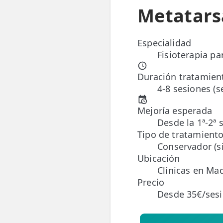
Metatarsa
📍 Bravo Murillo
📍 Getafe
Especialidad
Fisioterapia pa
TIENDA
Duración tratamien
🛍️ Tienda Bonos
4-8 sesiones (
🛍️ Tienda Productos Fisioterapia
Mejoría esperada
🎁 Tarjetas Regalo
Desde la 1ª-2ª 
Tipo de tratamient
🛒 Carrito
Conservador (si
Ubicación
❤️ Ofertas
Clínicas en Mad
Precio
CONTACTO
Desde 35€/ses
☎️ 91 005 23 63
📧 Contacta