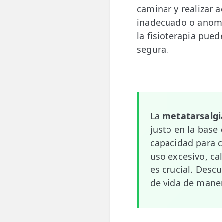
caminar y realizar 
💆‍♀️ Tratamientos
inadecuado o anoma
😓 Síntomas
la fisioterapia pued
segura.
📅 Pedir Cita
📰 Blog
🏢 Empresas
La
metatarsalgi
UBICACIONES
justo en la base
🔍 Buscador Clínicas
capacidad para c
📍 Barrio del Pilar
uso excesivo, c
es crucial. Descu
📍 Chamberí - Centro
de vida de maner
📍 Barrio Salamanca
📍 Carabanchel - Usera