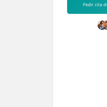
Pedir cita 
ESPECIALIDADES
🩻 Fisioterapia Traumatológica
😧 Fisioterapia ATM
🦴 Osteopatía
🫶 Suelo Pélvico
💆 Masajes Madrid
🏅 Fisioterapia Deportiva
🧠 Fisioterapia Neurológica
🧍 Fisioterapia Vestibular
🫁 Fisioterapia Respiratoria