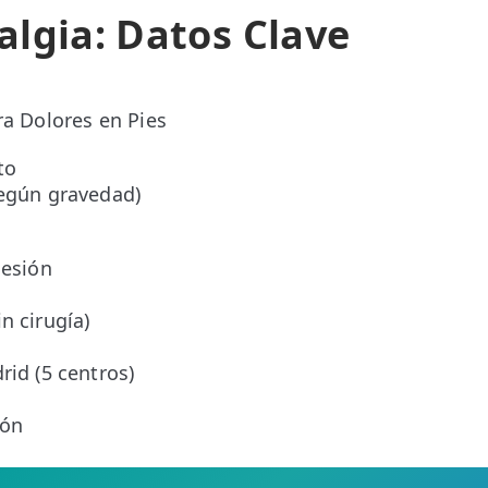
lgia: Datos Clave
ra Dolores en Pies
to
según gravedad)
sesión
o
n cirugía)
rid (5 centros)
ión