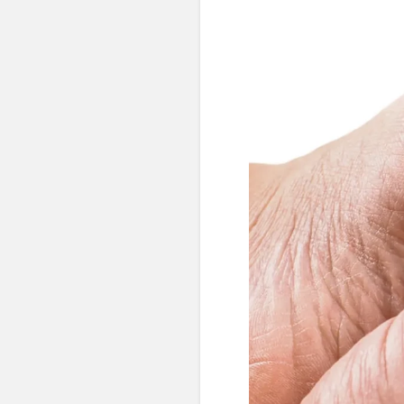
👶 Fisioterapia Pediátrica
TRATAMIENTOS
✅ Punción Seca
✅ Ondas de Choque
✅ EPTE - EPI
ESTÉTICA
✨ Fisioestética
✨ Radiofrecuencia INDIBA
✨ Drenaje Linfático Manual
✨ Presoterapia
✨ Cicatrices y Estrías