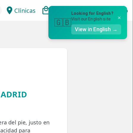
Clínicas
Bonos
Mi Área
Con
Looking for English?
×
Visit our English site
🇬🇧
View in English →
MADRID
ra del pie, justo en
pacidad para