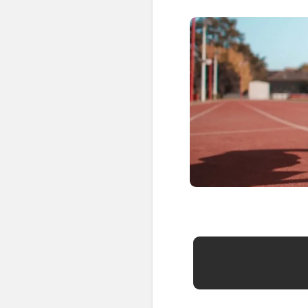
👶 Fisioterapia Pediátrica
TRATAMIENTOS
✅ Punción Seca
✅ Ondas de Choque
✅ EPTE - EPI
ESTÉTICA
✨ Fisioestética
✨ Radiofrecuencia INDIBA
✨ Drenaje Linfático Manual
✨ Presoterapia
✨ Cicatrices y Estrías