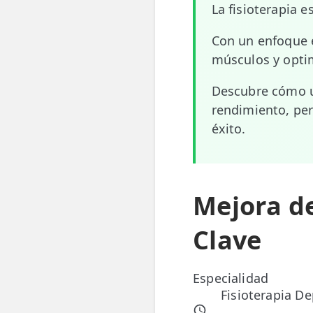
La fisioterapia e
📍 Bravo Murillo
Con un enfoque e
📍 Getafe
músculos y optim
TIENDA
Descubre cómo u
🛍️ Tienda Bonos
rendimiento, per
éxito.
🛍️ Tienda Productos Fisioterapia
🎁 Tarjetas Regalo
🛒 Carrito
Mejora d
❤️ Ofertas
Clave
CONTACTO
Especialidad
☎️ 91 005 23 63
Fisioterapia De
📧 Contacta