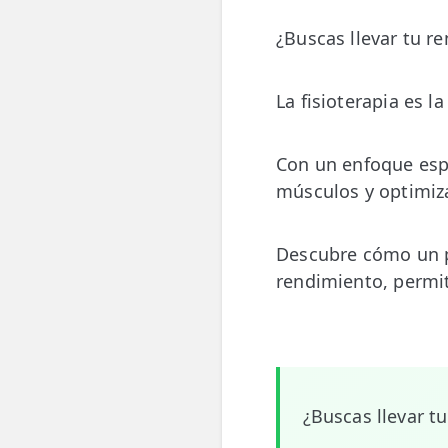
💆‍♀️ Tratamientos
¿Buscas llevar tu r
😓 Síntomas
La fisioterapia es l
📅 Pedir Cita
📰 Blog
Con un enfoque espe
músculos y optimiza
🏢 Empresas
UBICACIONES
Descubre cómo un p
🔍 Buscador Clínicas
rendimiento, permit
📍 Barrio del Pilar
📍 Chamberí - Centro
📍 Barrio Salamanca
¿Buscas llevar t
📍 Carabanchel - Usera