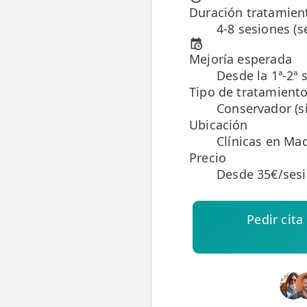
Duración tratamien
4-8 sesiones (
ESPECIALIDADES
🩻 Fisioterapia Traumatológica
Mejoría esperada
Desde la 1ª-2ª 
😧 Fisioterapia ATM
Tipo de tratamient
Conservador (si
🦴 Osteopatía
Ubicación
🫶 Suelo Pélvico
Clínicas en Mad
Precio
💆 Masajes Madrid
Desde 35€/ses
🏅 Fisioterapia Deportiva
Pedir cita
🧠 Fisioterapia Neurológica
🧍 Fisioterapia Vestibular
🫁 Fisioterapia Respiratoria