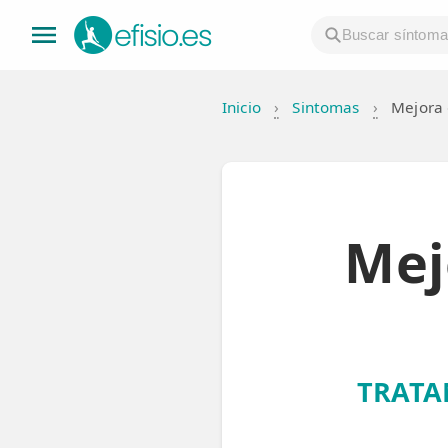
Inicio
›
Sintomas
›
Mejora 
👤 Mi Cuenta
☕ Acerca
🤔 Preguntas Frecuentes
Mej
🔍 Buscador
🇬🇧 English
GENERAL
TRATA
👩‍⚕️ Fisioterapeutas
🔍 Especialidades