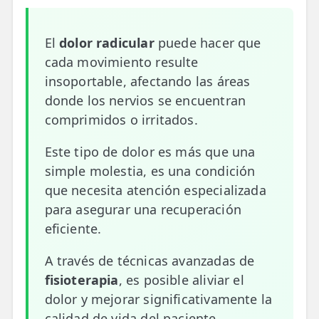
📍 Bravo Murillo
El
dolor radicular
puede hacer que
📍 Getafe
cada movimiento resulte
insoportable, afectando las áreas
TIENDA
donde los nervios se encuentran
🛍️ Tienda Bonos
comprimidos o irritados.
🛍️ Tienda Productos Fisioterapia
Este tipo de dolor es más que una
🎁 Tarjetas Regalo
simple molestia, es una condición
que necesita atención especializada
🛒 Carrito
para asegurar una recuperación
❤️ Ofertas
eficiente.
A través de técnicas avanzadas de
CONTACTO
fisioterapia
, es posible aliviar el
☎️ 91 005 23 63
dolor y mejorar significativamente la
📧 Contacta
calidad de vida del paciente,