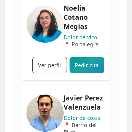
Noelia
Cotano
Megías
Dolor pélvico
📍 Portalegre
Ver perfil
Pedir cita
Javier Perez
Valenzuela
Dolor de coxis
📍 Barrio del
Pilar