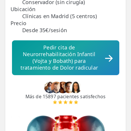
Conservador (sin cirugía)
Ubicación
TRATAMIENTOS
Clínicas en Madrid (5 centros)
✅ Punción Seca
Precio
Desde 35€/sesión
✅ Ondas de Choque
✅ EPTE - EPI
Pedir cita de
Neurorrehabilitación Infantil
(Vojta y Bobath) para
ESTÉTICA
tratamiento de Dolor radicular
✨ Fisioestética
✨ Radiofrecuencia INDIBA
✨ Drenaje Linfático Manual
Más de 15897 pacientes satisfechos
✨ Presoterapia
✨ Cicatrices y Estrías