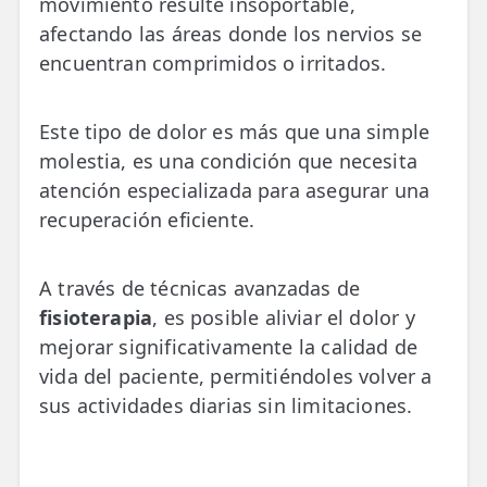
movimiento resulte insoportable,
💆‍♀️ Tratamientos
afectando las áreas donde los nervios se
encuentran comprimidos o irritados.
😓 Síntomas
📅 Pedir Cita
Este tipo de dolor es más que una simple
📰 Blog
molestia, es una condición que necesita
atención especializada para asegurar una
🏢 Empresas
recuperación eficiente.
UBICACIONES
🔍 Buscador Clínicas
A través de técnicas avanzadas de
fisioterapia
, es posible aliviar el dolor y
📍 Barrio del Pilar
mejorar significativamente la calidad de
vida del paciente, permitiéndoles volver a
📍 Chamberí - Centro
sus actividades diarias sin limitaciones.
📍 Barrio Salamanca
📍 Carabanchel - Usera