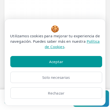
🍪
Utilizamos cookies para mejorar tu experiencia de
navegación. Puedes saber más en nuestra
Política
de Cookies
.
Aceptar
Solo necesarias
Tratamiento de
Fisioterapia para Dolor
Rechazar
radicular en Madrid
Pedir cita
Consultar
Clínicas
Bonos
Mi Área
Contacto
Pide cita