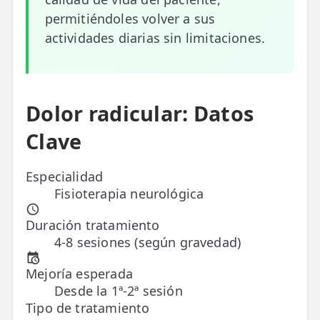
permitiéndoles volver a sus
ESPECIALIDADES
actividades diarias sin limitaciones.
🩻 Fisioterapia Traumatológica
😧 Fisioterapia ATM
🦴 Osteopatía
Dolor radicular: Datos
Clave
🫶 Suelo Pélvico
💆 Masajes Madrid
Especialidad
Fisioterapia neurológica
🏅 Fisioterapia Deportiva
Duración tratamiento
🧠 Fisioterapia Neurológica
4-8 sesiones (según gravedad)
🧍 Fisioterapia Vestibular
Mejoría esperada
🫁 Fisioterapia Respiratoria
Desde la 1ª-2ª sesión
Tipo de tratamiento
👶 Fisioterapia Pediátrica