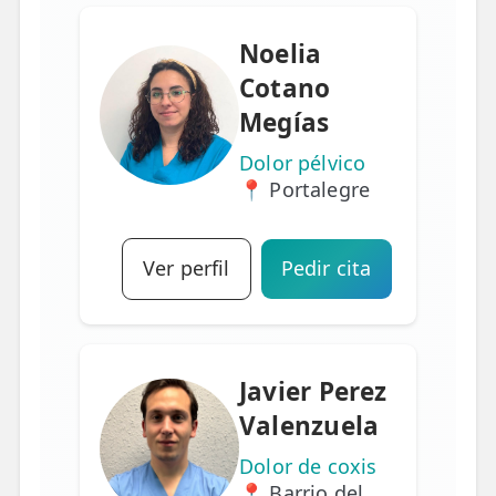
Noelia
Cotano
Megías
Dolor pélvico
📍 Portalegre
Ver perfil
Pedir cita
Javier Perez
Valenzuela
Dolor de coxis
📍 Barrio del