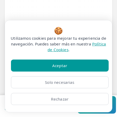
🍪
Utilizamos cookies para mejorar tu experiencia de
navegación. Puedes saber más en nuestra
Política
de Cookies
.
Aceptar
Tratamiento de
Solo necesarias
Fisioterapia para Dolor
Rechazar
Postural Afectando los
Pedir cita
Consultar
Clínicas
Bonos
Mi Área
Contacto
Pide cita
Pectorales en Madrid