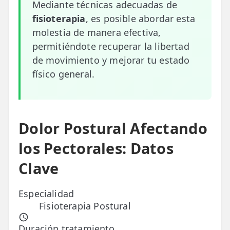
Mediante técnicas adecuadas de
fisioterapia
, es posible abordar esta
ESPECIALIDADES
molestia de manera efectiva,
🩻 Fisioterapia Traumatológica
permitiéndote recuperar la libertad
😧 Fisioterapia ATM
de movimiento y mejorar tu estado
físico general.
🦴 Osteopatía
🫶 Suelo Pélvico
💆 Masajes Madrid
Dolor Postural Afectando
🏅 Fisioterapia Deportiva
los Pectorales: Datos
🧠 Fisioterapia Neurológica
Clave
🧍 Fisioterapia Vestibular
Especialidad
Fisioterapia Postural
🫁 Fisioterapia Respiratoria
👶 Fisioterapia Pediátrica
Duración tratamiento