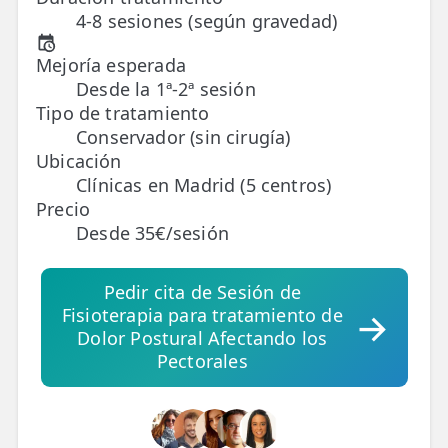
4-8 sesiones (según gravedad)
TRATAMIENTOS
Mejoría esperada
✅ Punción Seca
Desde la 1ª-2ª sesión
Tipo de tratamiento
✅ Ondas de Choque
Conservador (sin cirugía)
✅ EPTE - EPI
Ubicación
Clínicas en Madrid (5 centros)
Precio
ESTÉTICA
Desde 35€/sesión
✨ Fisioestética
✨ Radiofrecuencia INDIBA
Pedir cita de Sesión de
Fisioterapia para tratamiento de
✨ Drenaje Linfático Manual
Dolor Postural Afectando los
Pectorales
✨ Presoterapia
✨ Cicatrices y Estrías