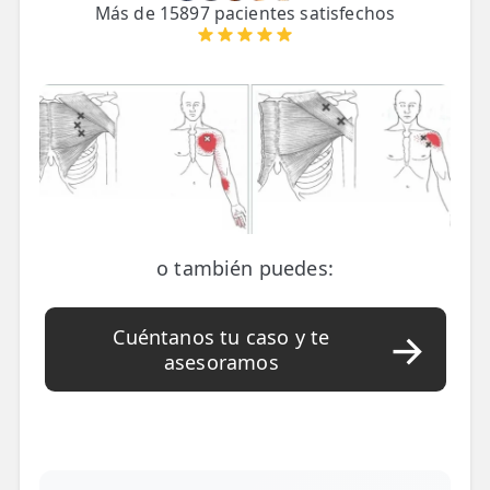
LESIONES
Más de 15897 pacientes satisfechos
FRECUENTES
Rotura Fibrilar
Dolor de Cabeza
Trocanteritis
Hernia Discal
Fascitis Plantar
o también puedes:
Lumbalgia
Ciática
Cuéntanos tu caso y te
asesoramos
Bursitis de Hombro
Síndrome Piramidal
Tendinitis de Aquiles