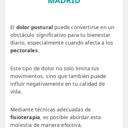
MADRID
💆‍♀️ Tratamientos
😓 Síntomas
El
dolor postural
puede convertirse en un
📅 Pedir Cita
obstáculo significativo para tu bienestar
📰 Blog
diario, especialmente cuando afecta a los
pectorales
.
🏢 Empresas
UBICACIONES
Este tipo de dolor no solo limita tus
🔍 Buscador Clínicas
movimientos, sino que también puede
influir negativamente en tu calidad de
📍 Barrio del Pilar
vida.
📍 Chamberí - Centro
Mediante técnicas adecuadas de
📍 Barrio Salamanca
fisioterapia
, es posible abordar esta
📍 Carabanchel - Usera
molestia de manera efectiva,