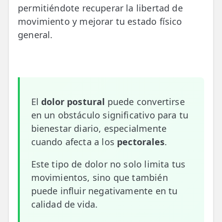
permitiéndote recuperar la libertad de
📍 Bravo Murillo
movimiento y mejorar tu estado físico
📍 Getafe
general.
TIENDA
🛍️ Tienda Bonos
🛍️ Tienda Productos Fisioterapia
El
dolor postural
puede convertirse
🎁 Tarjetas Regalo
en un obstáculo significativo para tu
bienestar diario, especialmente
🛒 Carrito
cuando afecta a los
pectorales
.
❤️ Ofertas
Este tipo de dolor no solo limita tus
movimientos, sino que también
CONTACTO
puede influir negativamente en tu
☎️ 91 005 23 63
calidad de vida.
📧 Contacta