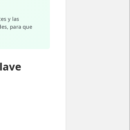
es y las
des, para que
Clave