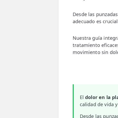
💆‍♀️ Tratamientos
Desde las punzadas 
😓 Síntomas
adecuado es crucial
📅 Pedir Cita
Nuestra guía integr
📰 Blog
tratamiento eficace
🏢 Empresas
movimiento sin dol
UBICACIONES
🔍 Buscador Clínicas
📍 Barrio del Pilar
📍 Chamberí - Centro
El
dolor en la pl
calidad de vida y
📍 Barrio Salamanca
📍 Carabanchel - Usera
Desde las punzad