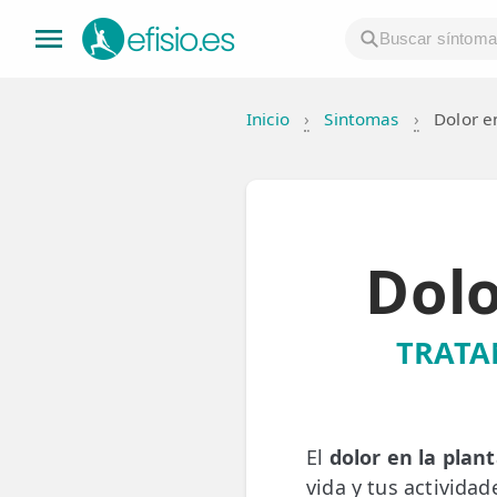
Inicio
›
Sintomas
›
Dolor en
👤 Mi Cuenta
☕ Acerca
🤔 Preguntas Frecuentes
Dolo
🔍 Buscador
🇬🇧 English
TRATA
GENERAL
👩‍⚕️ Fisioterapeutas
El
dolor en la plant
🔍 Especialidades
vida y tus actividad