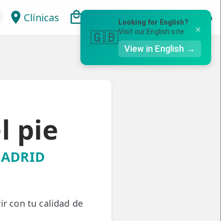
Clínicas
Bonos
Mi Área
Con
Looking for English?
×
Visit our English site
🇬🇧
View in English →
l pie
MADRID
r con tu calidad de