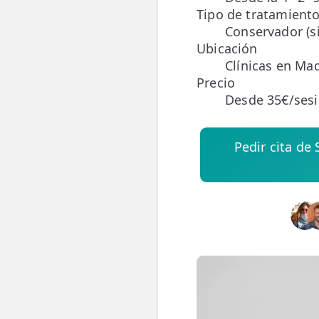
Tipo de tratamient
Conservador (si
ESPECIALIDADES
Ubicación
🩻 Fisioterapia Traumatológica
Clínicas en Mad
Precio
😧 Fisioterapia ATM
Desde 35€/ses
🦴 Osteopatía
🫶 Suelo Pélvico
Pedir cita de
💆 Masajes Madrid
🏅 Fisioterapia Deportiva
🧠 Fisioterapia Neurológica
🧍 Fisioterapia Vestibular
🫁 Fisioterapia Respiratoria