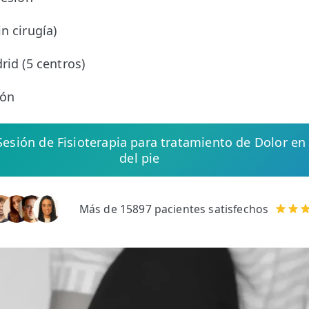
o
n cirugía)
rid (5 centros)
ión
 Sesión de Fisioterapia para tratamiento de Dolor en 
del pie
Más de 15897 pacientes satisfechos