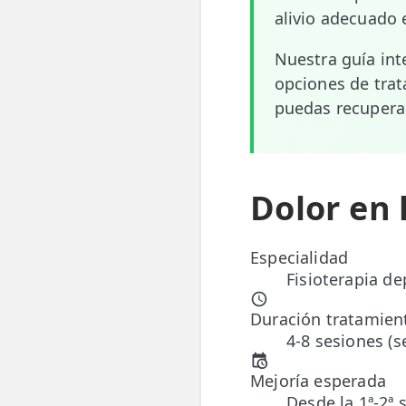
alivio adecuado e
📍 Bravo Murillo
Nuestra guía int
📍 Getafe
opciones de trat
puedas recuperar
TIENDA
🛍️ Tienda Bonos
🛍️ Tienda Productos Fisioterapia
Dolor en 
🎁 Tarjetas Regalo
🛒 Carrito
Especialidad
Fisioterapia de
❤️ Ofertas
Duración tratamien
4-8 sesiones (
CONTACTO
☎️ 91 005 23 63
Mejoría esperada
Desde la 1ª-2ª 
📧 Contacta