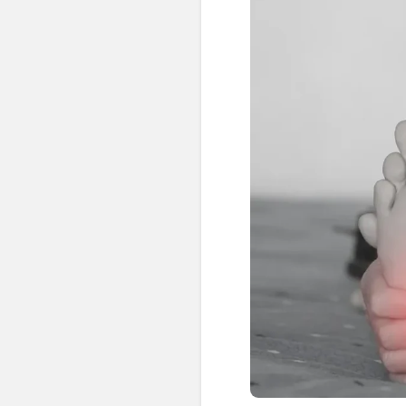
👶 Fisioterapia Pediátrica
TRATAMIENTOS
✅ Punción Seca
✅ Ondas de Choque
✅ EPTE - EPI
ESTÉTICA
✨ Fisioestética
✨ Radiofrecuencia INDIBA
✨ Drenaje Linfático Manual
✨ Presoterapia
✨ Cicatrices y Estrías