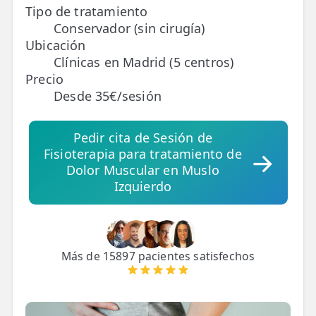
Tipo de tratamiento
Conservador (sin cirugía)
TRATAMIENTOS
Ubicación
✅ Punción Seca
Clínicas en Madrid (5 centros)
Precio
✅ Ondas de Choque
Desde 35€/sesión
✅ EPTE - EPI
Pedir cita de Sesión de
ESTÉTICA
Fisioterapia para tratamiento de
✨ Fisioestética
Dolor Muscular en Muslo
Izquierdo
✨ Radiofrecuencia INDIBA
✨ Drenaje Linfático Manual
Más de 15897 pacientes satisfechos
✨ Presoterapia
✨ Cicatrices y Estrías