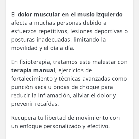
💆‍♀️ Tratamientos
El
dolor muscular en el muslo izquierdo
😓 Síntomas
afecta a muchas personas debido a
esfuerzos repetitivos, lesiones deportivas o
📅 Pedir Cita
posturas inadecuadas, limitando la
📰 Blog
movilidad y el día a día.
🏢 Empresas
En fisioterapia, tratamos este malestar con
terapia manual
, ejercicios de
UBICACIONES
fortalecimiento y técnicas avanzadas como
🔍 Buscador Clínicas
punción seca u ondas de choque para
📍 Barrio del Pilar
reducir la inflamación, aliviar el dolor y
prevenir recaídas.
📍 Chamberí - Centro
Recupera tu libertad de movimiento con
📍 Barrio Salamanca
un enfoque personalizado y efectivo.
📍 Carabanchel - Usera