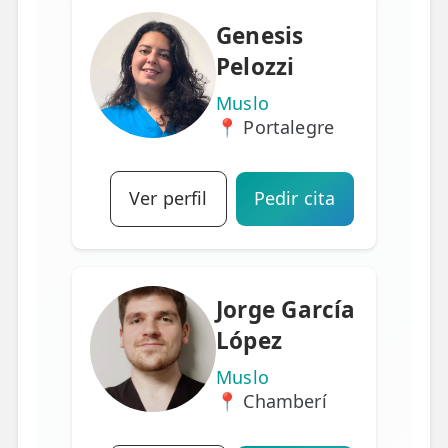
Genesis
Pelozzi
Muslo
📍 Portalegre
Ver perfil
Pedir cita
Jorge García
López
Muslo
📍 Chamberí