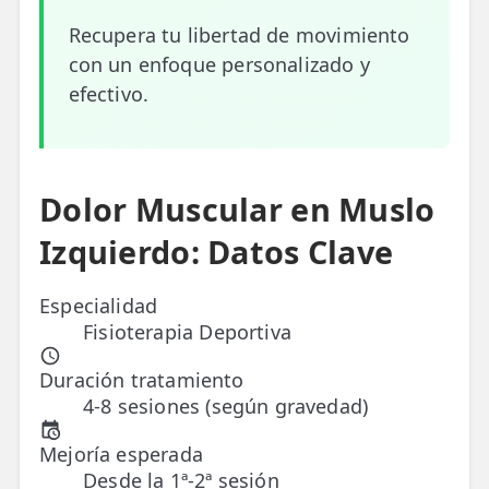
Recupera tu libertad de movimiento
ESPECIALIDADES
con un enfoque personalizado y
🩻 Fisioterapia Traumatológica
efectivo.
😧 Fisioterapia ATM
🦴 Osteopatía
Dolor Muscular en Muslo
🫶 Suelo Pélvico
Izquierdo: Datos Clave
💆 Masajes Madrid
🏅 Fisioterapia Deportiva
Especialidad
Fisioterapia Deportiva
🧠 Fisioterapia Neurológica
Duración tratamiento
🧍 Fisioterapia Vestibular
4-8 sesiones (según gravedad)
🫁 Fisioterapia Respiratoria
Mejoría esperada
Desde la 1ª-2ª sesión
👶 Fisioterapia Pediátrica