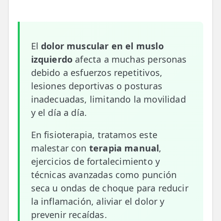
📍 Bravo Murillo
📍 Getafe
El
dolor muscular en el muslo
izquierdo
afecta a muchas personas
TIENDA
🛍️ Tienda Bonos
debido a esfuerzos repetitivos,
lesiones deportivas o posturas
🛍️ Tienda Productos Fisioterapia
inadecuadas, limitando la movilidad
y el día a día.
🎁 Tarjetas Regalo
🛒 Carrito
En fisioterapia, tratamos este
malestar con
terapia manual
,
❤️ Ofertas
ejercicios de fortalecimiento y
técnicas avanzadas como punción
CONTACTO
seca u ondas de choque para reducir
☎️ 91 005 23 63
la inflamación, aliviar el dolor y
prevenir recaídas.
📧 Contacta