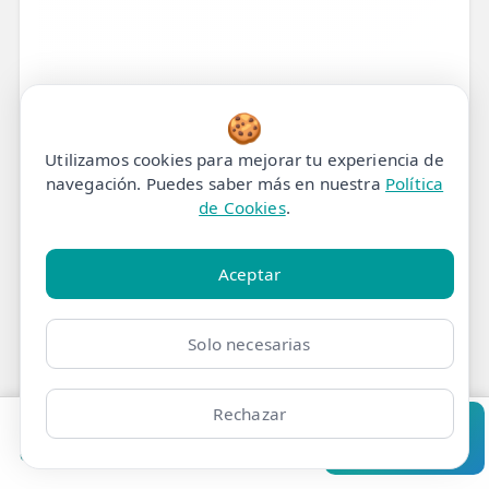
🍪
Utilizamos cookies para mejorar tu experiencia de
navegación. Puedes saber más en nuestra
Política
de Cookies
.
Aceptar
Tratamiento de
Solo necesarias
Fisioterapia para Dolor
Muscular en Muslo
Rechazar
Pedir cita
Consultar
Izquierdo en Madrid
Clínicas
Bonos
Mi Área
Contacto
Pide cita