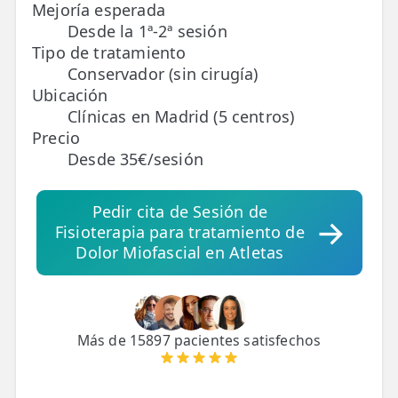
Mejoría esperada
Desde la 1ª-2ª sesión
TRATAMIENTOS
Tipo de tratamiento
✅ Punción Seca
Conservador (sin cirugía)
Ubicación
✅ Ondas de Choque
Clínicas en Madrid (5 centros)
Precio
✅ EPTE - EPI
Desde 35€/sesión
ESTÉTICA
Pedir cita de Sesión de
✨ Fisioestética
Fisioterapia para tratamiento de
✨ Radiofrecuencia INDIBA
Dolor Miofascial en Atletas
✨ Drenaje Linfático Manual
✨ Presoterapia
Más de 15897 pacientes satisfechos
✨ Cicatrices y Estrías