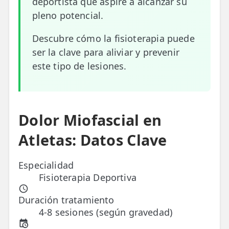
deportista que aspire a alcanzar su
pleno potencial.
ESPECIALIDADES
🩻 Fisioterapia Traumatológica
Descubre cómo la fisioterapia puede
ser la clave para aliviar y prevenir
😧 Fisioterapia ATM
este tipo de lesiones.
🦴 Osteopatía
🫶 Suelo Pélvico
Dolor Miofascial en
💆 Masajes Madrid
Atletas: Datos Clave
🏅 Fisioterapia Deportiva
🧠 Fisioterapia Neurológica
Especialidad
Fisioterapia Deportiva
🧍 Fisioterapia Vestibular
Duración tratamiento
🫁 Fisioterapia Respiratoria
4-8 sesiones (según gravedad)
👶 Fisioterapia Pediátrica