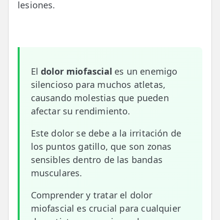
lesiones.
📍 Bravo Murillo
📍 Getafe
TIENDA
El
dolor miofascial
es un enemigo
🛍️ Tienda Bonos
silencioso para muchos atletas,
🛍️ Tienda Productos Fisioterapia
causando molestias que pueden
afectar su rendimiento.
🎁 Tarjetas Regalo
Este dolor se debe a la irritación de
🛒 Carrito
los puntos gatillo, que son zonas
❤️ Ofertas
sensibles dentro de las bandas
musculares.
CONTACTO
☎️ 91 005 23 63
Comprender y tratar el dolor
miofascial es crucial para cualquier
📧 Contacta