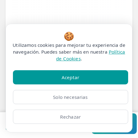
🍪
Utilizamos cookies para mejorar tu experiencia de
navegación. Puedes saber más en nuestra
Política
de Cookies
.
Aceptar
Tratamiento de
Solo necesarias
Fisioterapia para Dolor
Rechazar
Miofascial en Atletas en
Pedir cita
Consultar
Clínicas
Bonos
Mi Área
Contacto
Pide cita
Madrid