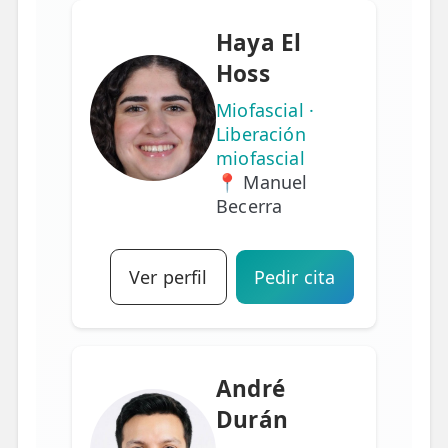
Haya El
Hoss
Miofascial ·
Liberación
miofascial
📍 Manuel
Becerra
Ver perfil
Pedir cita
André
Durán