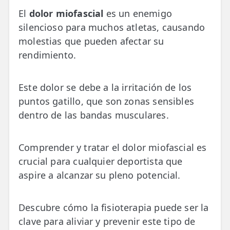
💆‍♀️ Tratamientos
El
dolor miofascial
es un enemigo
silencioso para muchos atletas, causando
😓 Síntomas
molestias que pueden afectar su
📅 Pedir Cita
rendimiento.
📰 Blog
Este dolor se debe a la irritación de los
🏢 Empresas
puntos gatillo, que son zonas sensibles
dentro de las bandas musculares.
UBICACIONES
🔍 Buscador Clínicas
Comprender y tratar el dolor miofascial es
📍 Barrio del Pilar
crucial para cualquier deportista que
aspire a alcanzar su pleno potencial.
📍 Chamberí - Centro
📍 Barrio Salamanca
Descubre cómo la fisioterapia puede ser la
clave para aliviar y prevenir este tipo de
📍 Carabanchel - Usera