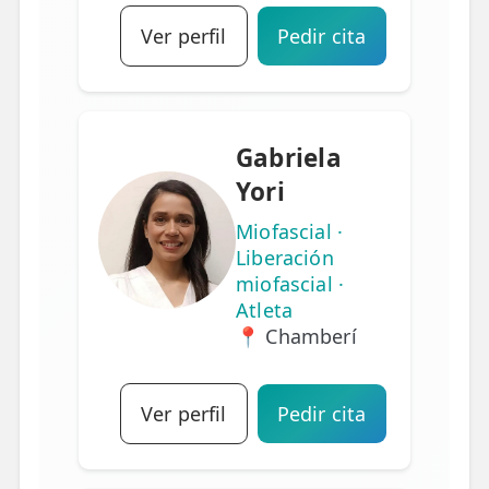
Ver perfil
Pedir cita
Gabriela
Yori
Miofascial ·
Liberación
miofascial ·
Atleta
📍 Chamberí
Ver perfil
Pedir cita